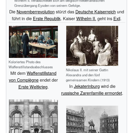
Wilhelm II. verabschiedet sich am belgisch-niederländischen
Grenzübergang Eysden von seinem Gefolge.
Die
Novemberrevolution
stürzt das
Deutsche Kaiserreich
und
führt in die
Erste Republik
. Kaiser
Wilhelm
II.
geht ins
Exil
.
Koloriertes Photo des
Waffenstillstandsabschlusses
Nikolaus II. mit seiner Gattin
Mit dem
Waffenstillstand
Alexandra und den fünf
von Compiègne
endet der
gemeinsamen Kindern (1913)
In
Jekaterinburg
wird die
Erste Weltkrieg
.
russische Zarenfamilie ermordet
.