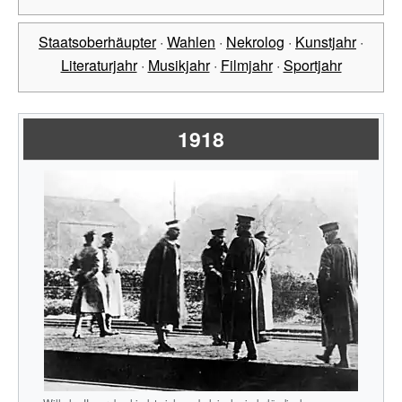
Staatsoberhäupter
·
Wahlen
·
Nekrolog
·
Kunstjahr
·
Literaturjahr
·
Musikjahr
·
Filmjahr
·
Sportjahr
1918