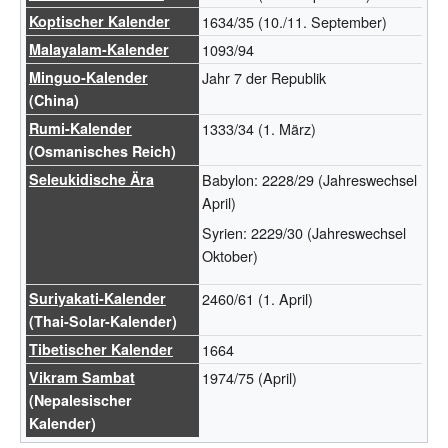
Koptischer Kalender
1634/35 (10./11. September)
Malayalam-Kalender
1093/94
Minguo-Kalender
Jahr 7 der Republik
(China)
Rumi-Kalender
1333/34 (1. März)
(Osmanisches Reich)
Seleukidische Ära
Babylon: 2228/29 (Jahreswechsel
April)
Syrien: 2229/30 (Jahreswechsel
Oktober)
Suriyakati-Kalender
2460/61 (1. April)
(Thai-Solar-Kalender)
Tibetischer Kalender
1664
Vikram Sambat
1974/75 (April)
(Nepalesischer
Kalender)