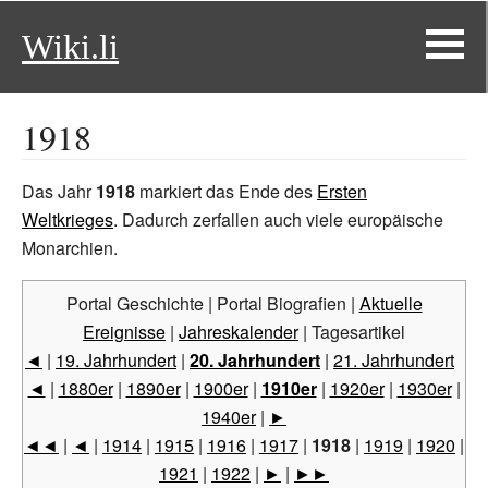
Wiki.li
1918
Das Jahr
1918
markiert das Ende des
Ersten
Weltkrieges
. Dadurch zerfallen auch viele europäische
Monarchien.
Portal Geschichte | Portal Biografien |
Aktuelle
Ereignisse
|
Jahreskalender
| Tagesartikel
◄
|
19. Jahrhundert
|
20. Jahrhundert
|
21. Jahrhundert
◄
|
1880er
|
1890er
|
1900er
|
1910er
|
1920er
|
1930er
|
1940er
|
►
◄◄
|
◄
|
1914
|
1915
|
1916
|
1917
|
1918
|
1919
|
1920
|
1921
|
1922
|
►
|
►►