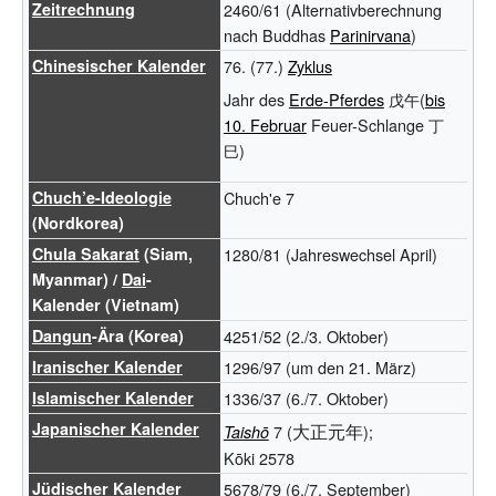
Zeitrechnung
2460/61 (Alternativberechnung
nach Buddhas
Parinirvana
)
Chinesischer Kalender
76. (77.)
Zyklus
Jahr des
Erde-Pferdes
戊午(
bis
10. Februar
Feuer-Schlange 丁
巳)
Chuch’e-Ideologie
Chuch'e 7
(Nordkorea)
Chula Sakarat
(Siam,
1280/81 (Jahreswechsel April)
Myanmar) /
Dai
-
Kalender (Vietnam)
Dangun
-Ära (Korea)
4251/52 (2./3. Oktober)
Iranischer Kalender
1296/97 (um den 21. März)
Islamischer Kalender
1336/37 (6./7. Oktober)
Japanischer Kalender
大正元年
7 (
);
Taishō
Kōki 2578
Jüdischer Kalender
5678/79 (6./7. September)