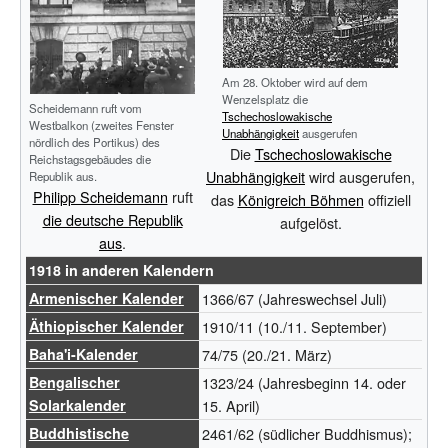
Am 28. Oktober wird auf dem
Wenzelsplatz die
Scheidemann ruft vom
Tschechoslowakische
Westbalkon (zweites Fenster
Unabhängigkeit
ausgerufen
nördlich des Portikus) des
Die
Tschechoslowakische
Reichstagsgebäudes die
Unabhängigkeit
wird ausgerufen,
Republik aus.
Philipp Scheidemann
ruft
das
Königreich Böhmen
offiziell
die deutsche Republik
aufgelöst.
aus
.
1918
in anderen Kalendern
Armenischer Kalender
1366/67 (Jahreswechsel Juli)
Äthiopischer Kalender
1910/11 (10./11. September)
Baha'i-Kalender
74/75 (20./21. März)
Bengalischer
1323/24 (Jahresbeginn 14. oder
Solarkalender
15. April)
Buddhistische
2461/62 (südlicher Buddhismus);