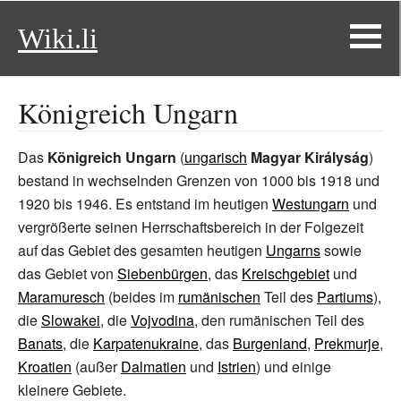
Wiki.li
Königreich Ungarn
Das
Königreich Ungarn
(
ungarisch
Magyar Királyság
)
bestand in wechselnden Grenzen von 1000 bis 1918 und
1920 bis 1946. Es entstand im heutigen
Westungarn
und
vergrößerte seinen Herrschaftsbereich in der Folgezeit
auf das Gebiet des gesamten heutigen
Ungarns
sowie
das Gebiet von
Siebenbürgen
, das
Kreischgebiet
und
Maramuresch
(beides im
rumänischen
Teil des
Partiums
),
die
Slowakei
, die
Vojvodina
, den rumänischen Teil des
Banats
, die
Karpatenukraine
, das
Burgenland
,
Prekmurje
,
Kroatien
(außer
Dalmatien
und
Istrien
) und einige
kleinere Gebiete.