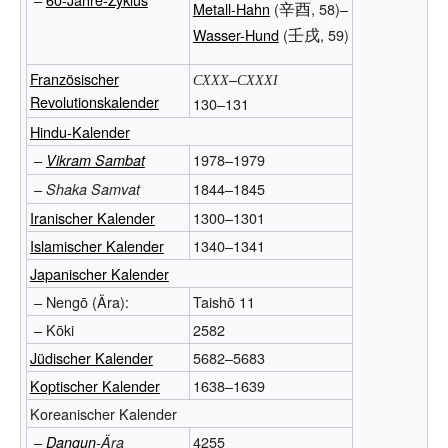
辛酉
Metall-Hahn
(
, 58)–
壬戌
Wasser-Hund
(
, 59)
Französischer
–
CXXX
CXXXI
Revolutionskalender
130–131
Hindu-Kalender
–
1978–1979
Vikram Sambat
–
1844–1845
Shaka Samvat
Iranischer Kalender
1300–1301
Islamischer Kalender
1340–1341
Japanischer Kalender
– Nengō (Ära):
Taishō 11
– Kōki
2582
Jüdischer Kalender
5682–5683
Koptischer Kalender
1638–1639
Koreanischer Kalender
–
4255
Dangun
-Ära