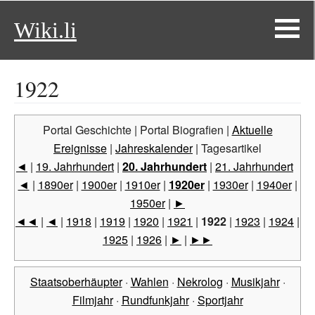
Wiki.li
1922
Portal Geschichte | Portal Biografien |
Aktuelle
Ereignisse
|
Jahreskalender
| Tagesartikel
◄
|
19. Jahrhundert
|
20. Jahrhundert
|
21. Jahrhundert
◄
|
1890er
|
1900er
|
1910er
|
1920er
|
1930er
|
1940er
|
1950er
|
►
◄◄
|
◄
|
1918
|
1919
|
1920
|
1921
|
1922
|
1923
|
1924
|
1925
|
1926
|
►
|
►►
Staatsoberhäupter
·
Wahlen
·
Nekrolog
·
Musikjahr
·
Filmjahr
·
Rundfunkjahr
·
Sportjahr