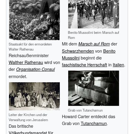
Benito Mussolini beim Marsch auf
Rom
Mit dem
der
Marsch auf Rom
Staatsakt für den ermordeten
Walter Rathenau
Schwarzhemden
von
Benito
Reichsaußenminister
Mussolini
beginnt die
Walther Rathenau
wird von
faschistische Herrschaft
in
Italien
.
der
Organisation Consul
ermordet.
Grab von Tutanchamun
Leiter der Kirchen und der
Howard Carter entdeckt das
Verwaltung von Jerusalem
Grab von
Tutanchamun
.
Das britische
Völkerbundsmandat für