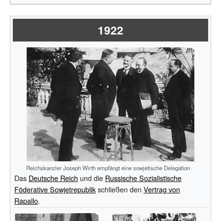
1922
Reichskanzler Joseph Wirth empfängt eine sowjetische Delegation
Das
Deutsche Reich
und die
Russische Sozialistische
Föderative Sowjetrepublik
schließen den
Vertrag von
Rapallo
.