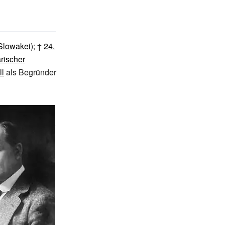
Slowakei
); †
24.
rischer
ll
als Begründer