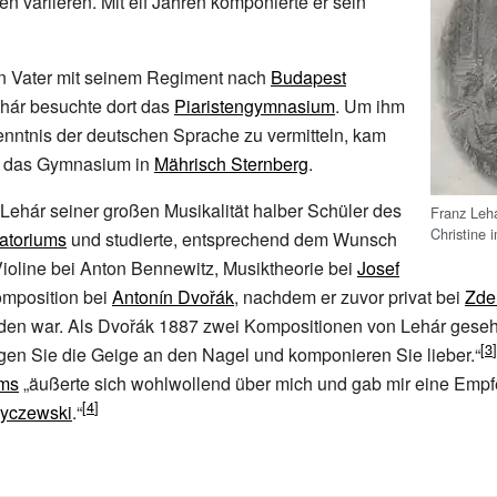
en variieren. Mit elf Jahren komponierte er sein
n Vater mit seinem Regiment nach
Budapest
ehár besuchte dort das
Piaristengymnasium
. Um ihm
nntnis der deutschen Sprache zu vermitteln, kam
uf das Gymnasium in
Mährisch Sternberg
.
ehár seiner großen Musikalität halber Schüler des
Franz Lehá
Christine 
atoriums
und studierte, entsprechend dem Wunsch
Violine bei Anton Bennewitz, Musiktheorie bei
Josef
mposition bei
Antonín Dvořák
, nachdem er zuvor privat bei
Zde
rden war. Als Dvořák 1887 zwei Kompositionen von Lehár geseh
gen Sie die Geige an den Nagel und komponieren Sie lieber.“
ms
„äußerte sich wohlwollend über mich und gab mir eine Empf
yczewski
.“