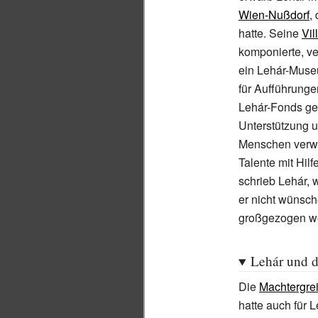
Wien-Nußdorf
,
hatte. Seine
Vil
komponierte, ve
ein Lehár-Muse
für Aufführunge
Lehár-Fonds geb
Unterstützung u
Menschen verwe
Talente mit Hil
schrieb Lehár, 
er nicht wünsch
großgezogen w
Lehár und d
Die
Machtergre
hatte auch für 