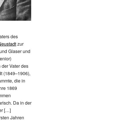
aters des
Neustadt
zur
und Glaser und
enior)
 der Vater des
dt (1849–1906),
mmte, die in
ahre 1869
kommen
risch. Da in der
er […]
rsten Jahren