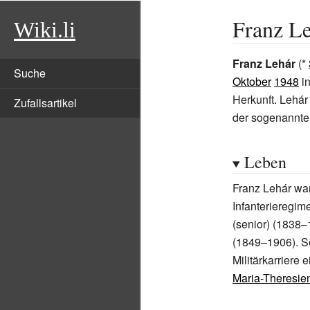
Franz L
Wiki.li
Franz Lehár
(*
Suche
Oktober
1948
i
Herkunft. Lehár
Zufallsartikel
der sogenannt
Leben
Franz Lehár wa
Infanterieregim
(senior) (1838
(1849–1906). S
Militärkarriere 
Maria-Theresie