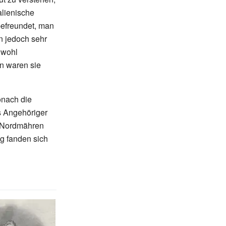
talienische
befreundet, man
n jedoch sehr
 wohl
n waren sie
onach die
s Angehöriger
 Nordmähren
g fanden sich