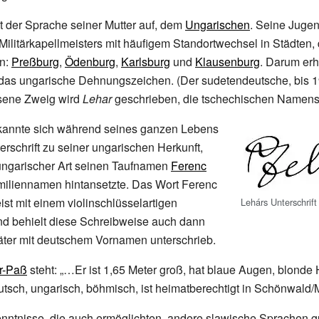
 der Sprache seiner Mutter auf, dem
Ungarischen
. Seine Jugen
Militärkapellmeisters mit häufigem Standortwechsel in Städten,
n:
Preßburg
,
Ödenburg
,
Karlsburg
und
Klausenburg
. Darum erhi
das ungarische Dehnungszeichen. (Der sudetendeutsche, bis 
sene Zweig wird
Lehar
geschrieben, die tschechischen Namens
kannte sich während seines ganzen Lebens
erschrift zu seiner ungarischen Herkunft,
ungarischer Art seinen Taufnamen
Ferenc
miliennamen hintansetzte. Das Wort Ferenc
ist mit einem violinschlüsselartigen
Lehárs Unterschrift
nd behielt diese Schreibweise auch dann
äter mit deutschem Vornamen unterschrieb.
är-Paß
steht: „…Er ist 1,65 Meter groß, hat blaue Augen, blonde H
utsch, ungarisch, böhmisch, ist heimatberechtigt in Schönwal
ntnisse, die auch ermöglichten, andere slawische Sprachen gu