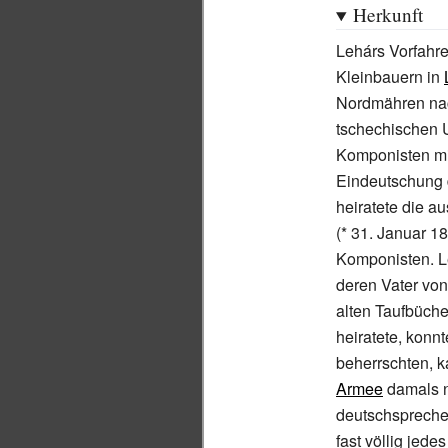
Herkunft
Lehárs Vorfahre
Kleinbauern in
Nordmähren nac
tschechischen U
Komponisten mi
Eindeutschung 
heiratete die 
(*
31.
Januar 18
Komponisten. Le
deren Vater von
alten Taufbüche
heiratete, konn
beherrschten, k
Armee
damals n
deutschsprechen
fast völlig jede