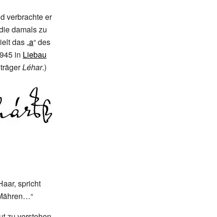
d verbrachte er
 die damals zu
elt das „
a
“ des
1945 in
Liebau
träger
Léhar
.)
aar, spricht
d/Mähren…“
t zu verstehen,