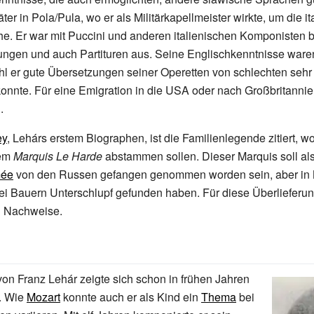
äter in Pola/Pula, wo er als Militärkapellmeister wirkte, um die i
. Er war mit Puccini und anderen italienischen Komponisten 
ungen und auch Partituren aus. Seine Englischkenntnisse ware
l er gute Übersetzungen seiner Operetten von schlechten sehr
onnte. Für eine Emigration in die USA oder nach Großbritannie
.
ey
, Lehárs erstem Biographen, ist die Familienlegende zitiert, w
nem
Marquis Le Harde
abstammen sollen. Dieser Marquis soll al
mée
von den Russen gefangen genommen worden sein, aber in
ei Bauern Unterschlupf gefunden haben. Für diese Überlieferun
i Nachweise.
n Franz Lehár zeigte sich schon in frühen Jahren
. Wie
Mozart
konnte auch er als Kind ein
Thema
bei