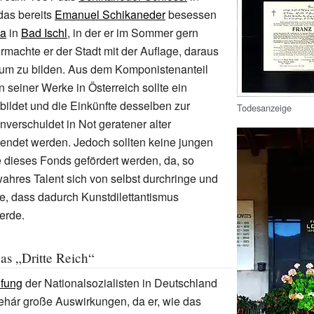
 das bereits
Emanuel Schikaneder
besessen
la
in
Bad Ischl
, in der er im Sommer gern
rmachte er der Stadt mit der Auflage, daraus
um zu bilden. Aus dem Komponistenanteil
n seiner Werke in Österreich sollte ein
ildet und die Einkünfte desselben zur
Todesanzeige
nverschuldet in Not geratener alter
ndet werden. Jedoch sollten keine jungen
fe dieses Fonds gefördert werden, da, so
wahres Talent sich von selbst durchringe und
e, dass dadurch Kunstdilettantismus
erde.
as „Dritte Reich“
ifung
der Nationalsozialisten in Deutschland
Lehár große Auswirkungen, da er, wie das