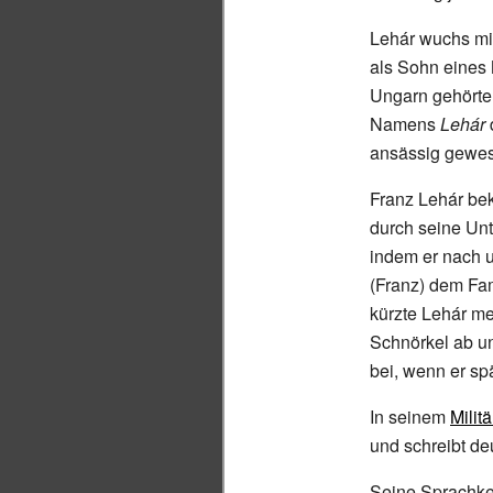
Lehár wuchs mit
als Sohn eines 
Ungarn gehörte
Namens
Lehár
ansässig gewe
Franz Lehár be
durch seine Unt
indem er nach 
(Franz) dem Fa
kürzte Lehár me
Schnörkel ab u
bei, wenn er sp
In seinem
Milit
und schreibt de
Seine Sprachken