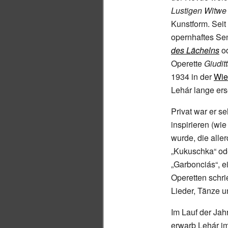
Lustigen Witwe
Kunstform. Seit
opernhaftes Sen
des Lächelns
o
Operette
Giudit
1934 in der
Wie
Lehár lange ers
Privat war er s
inspirieren (wi
wurde, die alle
„Kukuschka“ ode
„Garbonciás“, e
Operetten schri
Lieder, Tänze 
Im Lauf der Ja
erwarb Lehár i