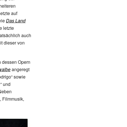
heiteren
etzte auf
wie
Das Land
e letzte
tatsächlich auch
t dieser von
ch dessen Opern
walbe
angeregt
odrigo“ sowie
e“ und
 Neben
, Filmmusik,