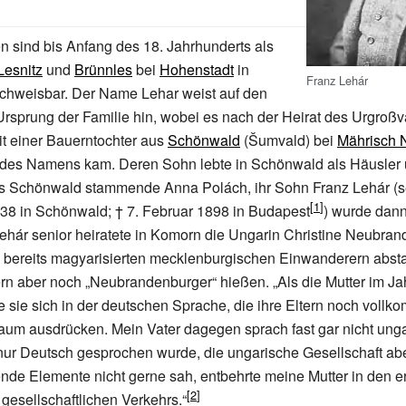
n sind bis Anfang des 18. Jahrhunderts als
Lesnitz
und
Brünnles
bei
Hohenstadt
in
Franz Lehár
hweisbar. Der Name Lehar weist auf den
rsprung der Familie hin, wobei es nach der Heirat des Urgroßv
t einer Bauerntochter aus
Schönwald
(Šumvald) bei
Mährisch 
des Namens kam. Deren Sohn lebte in Schönwald als Häusler 
aus Schönwald stammende Anna Polách, ihr Sohn Franz Lehár (s
38 in Schönwald; †
7.
Februar 1898 in Budapest
) wurde dann
hár senior heiratete in Komorn die Ungarin Christine Neubran
 bereits magyarisierten mecklenburgischen Einwanderern absta
rn aber noch „Neubrandenburger“ hießen. „Als die Mutter im J
te sie sich in der deutschen Sprache, die ihre Eltern noch voll
aum ausdrücken. Mein Vater dagegen sprach fast gar nicht unga
ur Deutsch gesprochen wurde, die ungarische Gesellschaft ab
de Elemente nicht gerne sah, entbehrte meine Mutter in den e
s gesellschaftlichen Verkehrs.“