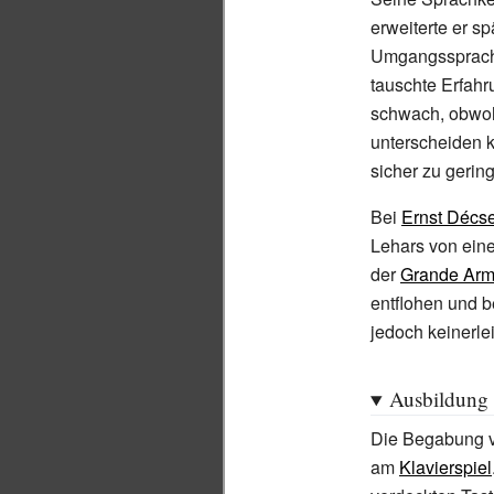
erweiterte er sp
Umgangssprache
tauschte Erfahr
schwach, obwoh
unterscheiden k
sicher zu gering
Bei
Ernst Décs
Lehars von ei
der
Grande Ar
entflohen und b
jedoch keinerle
Ausbildung
Die Begabung vo
am
Klavierspiel