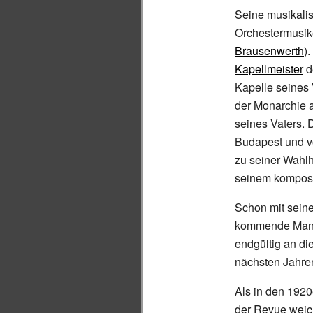
Seine musikali
Orchestermusik
Brausenwerth
)
Kapellmeister
d
Kapelle seines 
der Monarchie a
seines Vaters. 
Budapest und v
zu seiner Wahlh
seinem komposi
Schon mit sein
kommende Mann 
endgültig an di
nächsten Jahren
Als in den 1920
der Revue weich