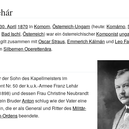
ehár
30. April
1870
in
Komorn
,
Österreich-Ungarn
(heute:
Komárno
,
n
Bad Ischl
,
Österreich
) war ein österreichischer
Komponist
unga
 gilt zusammen mit
Oscar Straus
,
Emmerich Kálmán
und
Leo Fa
en
Silbernen Operettenära
.
r der Sohn des Kapellmeisters im
ent Nr. 50 der k.u.k.-Armee Franz Lehár
–1898) und dessen Frau Christine Neubrandt
ein Bruder
Anton
schlug wie der Vater eine
ein, die er als General und Ritter des
Militär-
n-Ordens
beendete.