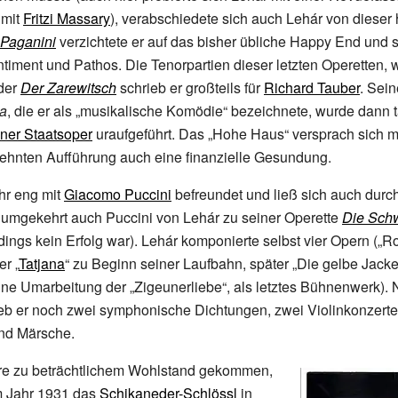
mit
Fritzi Massary
), verabschiedete sich auch Lehár von dieser 
Paganini
verzichtete er auf das bisher übliche Happy End und s
timent und Pathos. Die Tenorpartien dieser letzten Operetten, 
der
Der Zarewitsch
schrieb er großteils für
Richard Tauber
. Sein
ta
, die er als „musikalische Komödie“ bezeichnete, wurde dann 
ner Staatsoper
uraufgeführt. Das „Hohe Haus“ versprach sich mi
ehnten Aufführung auch eine finanzielle Gesundung.
ehr eng mit
Giacomo Puccini
befreundet und ließ sich auch dur
e umgekehrt auch Puccini von Lehár zu seiner Operette
Die Sch
rdings kein Erfolg war). Lehár komponierte selbst vier Opern („R
r „
Tatjana
“ zu Beginn seiner Laufbahn, später „Die gelbe Jack
ine Umarbeitung der „Zigeunerliebe“, als letztes Bühnenwerk).
eb er noch zwei symphonische Dichtungen, zwei Violinkonzerte
und Märsche.
hre zu beträchtlichem Wohlstand gekommen,
m Jahr 1931 das
Schikaneder-Schlössl
in