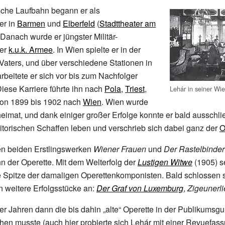
sche Laufbahn begann er als
er in
Barmen
und
Elberfeld
(
Stadttheater am
. Danach wurde er jüngster Militär-
er
k.u.k. Armee
. In Wien spielte er in der
Vaters, und über verschiedene Stationen in
rbeitete er sich vor bis zum Nachfolger
Diese Karriere führte ihn nach
Pola
,
Triest
,
Lehár in seiner W
on 1899 bis 1902 nach
Wien
. Wien wurde
eimat, und dank einiger großer Erfolge konnte er bald ausschli
torischen Schaffen leben und verschrieb sich dabei ganz der
O
en beiden Erstlingswerken
Wiener Frauen
und
Der Rastelbinder
der Operette. Mit dem Welterfolg der
Lustigen Witwe
(1905) se
e Spitze der damaligen Operettenkomponisten. Bald schlossen s
 weitere Erfolgsstücke an:
Der Graf von Luxemburg
,
Zigeunerl
er Jahren dann die bis dahin „alte“ Operette in der Publikums
en musste (auch hier probierte sich Lehár mit einer Revuefas