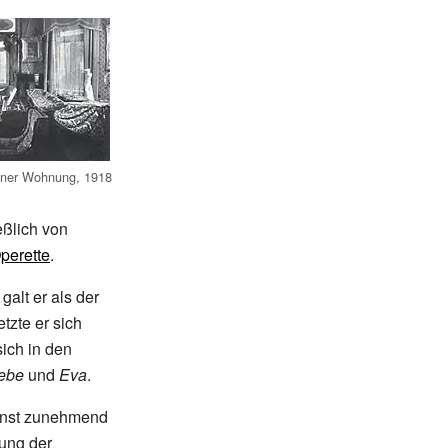
iener Wohnung, 1918
eßlich von
perette
.
galt er als der
tzte er sich
ich in den
iebe
und
Eva
.
gunst zunehmend
sung der