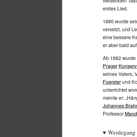
verdeckten Tast
erstes Lied.
1880 wurde sei
versetzt, und L
eine bessere Ke
er aber bald a
Ab 1882 wurde L
Prager
Konserv
seines Vaters, 
Foerster
und Ko
unterrichtet wo
meinte er: „Hän
Johannes Brah
Professor
Mand
Werdegang