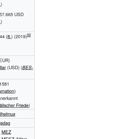
.
)
57.665 USD
.
)
44
(
8.
) (2019)
EUR)
lar
(USD)
(
BES-
 1581
amation
)
nerkannt
älischer Friede
)
lhelmus
gsdag
1
MEZ
2
MESZ
(März