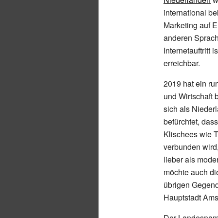
international b
Marketing auf E
anderen Sprach
Internetauftritt 
erreichbar.
2019 hat ein ru
und Wirtschaft
sich als Nieder
befürchtet, das
Klischees wie 
verbunden wird
lieber als mode
möchte auch di
übrigen Gegend
Hauptstadt Ams
Der Landesna