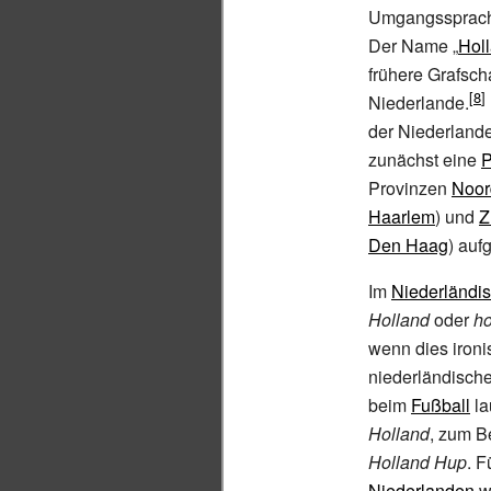
Umgangssprache
Der Name „
Hol
frühere Grafsch
Niederlande.
der Niederland
zunächst eine
P
Provinzen
Noor
Haarlem
) und
Z
Den Haag
) auf
Im
Niederländi
Holland
oder
ho
wenn dies ironi
niederländische
beim
Fußball
la
Holland
, zum B
Holland Hup
. 
Niederlanden
w