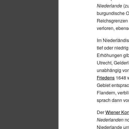
Niederlande
(z
burgundische O
Reichsgrenzen 
verloren, ebens
Im Niederländi
tief oder niedr
Erhöhungen gib
Utrecht, Gelder
unabhängig vo
Friedens
1648 w
Gebiet entsprac
Flandern, verbl
sprach dann vo
Der
Wiener Kon
Nederlanden
no
Niederlande un