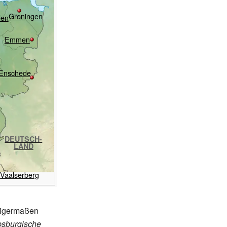
Groningen
den
Emmen
Enschede
DEUTSCH-
LAND
Vaalserberg
nigermaßen
bsburgische