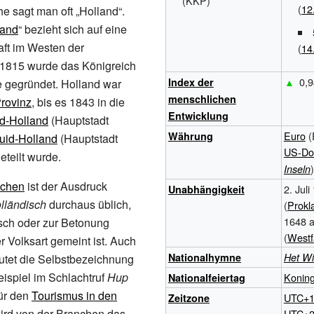
(KKP)
(
12
 sagt man oft „Holland“.
land
“ bezieht sich auf eine
aft im Westen der
(
14
1815 wurde das Königreich
▲
0,9
Index der
e gegründet. Holland war
menschlichen
rovinz
, bis es 1843 in die
Entwicklung
d-Holland
(Hauptstadt
Euro
(
Währung
uid-Holland
(Hauptstadt
US-Dol
geteilt wurde.
)
Inseln
schen
ist der Ausdruck
2. Juli
Unabhängigkeit
lländisch
durchaus üblich,
(
Prokl
1648 a
sch oder zur Betonung
(
Westf
r Volksart gemeint ist. Auch
National
hymne
Het Wi
utet die Selbstbezeichnung
eispiel im Schlachtruf
Hup
Konin
Nationalfeiertag
Für den
Tourismus in den
UTC+
Zeitzone
ird von der Branchen das
UTC+