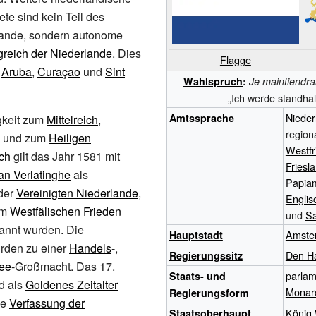
ete sind kein Teil des
ande, sondern autonome
greich der Niederlande
. Dies
Flagge
r
Aruba
,
Curaçao
und
Sint
Wahlspruch
:
Je maintiendra
„Ich werde standhal
Nieder
Amtssprache
gkeit zum
Mittelreich
,
regiona
und zum
Heiligen
Westfr
ch
gilt das Jahr 1581 mit
Friesl
an Verlatinghe
als
Papia
der
Vereinigten Niederlande
,
Englis
em
Westfälischen Frieden
und
S
annt wurden. Die
Amste
Hauptstadt
rden zu einer
Handels
-,
Den H
Regierungssitz
ee
-Großmacht. Das 17.
parlam
Staats- und
d als
Goldenes Zeitalter
Monar
Regierungsform
ie
Verfassung der
König
Staatsoberhaupt