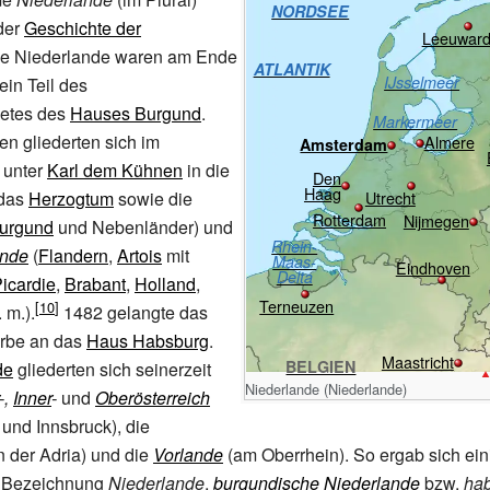
NORDSEE
 der
Geschichte der
Leeuwar
ie Niederlande waren am Ende
ATLANTIK
IJsselmeer
 ein Teil des
ietes des
Hauses Burgund
.
Markermeer
n gliederten sich im
Almere
Amsterdam
 unter
Karl dem Kühnen
in die
Den
Haag
das
Herzogtum
sowie die
Utrecht
Rotterdam
Nijmegen
Burgund
und Nebenländer) und
Rhein-
ande
(
Flandern
,
Artois
mit
Maas-
Eindhoven
Delta
icardie
,
Brabant
,
Holland
,
Terneuzen
.
m.).
1482 gelangte das
rbe an das
Haus Habsburg
.
Maastricht
BELGIEN
de
gliederten sich seinerzeit
Niederlande (Niederlande)
-,
Inner
-
und
Oberösterreich
und Innsbruck), die
n der Adria) und die
Vorlande
(am Oberrhein). So ergab sich ei
e Bezeichnung
Niederlande
,
burgundische Niederlande
bzw.
ha