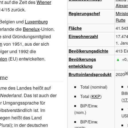
t auf die Zeit des
Wiener
Alexa
4/15 zurück.
Minist
Regierungschef
Rutte
Belgien und
Luxemburg
41.54
Fläche
erlande die
Benelux
-Union.
e sind Gründungsmitglied
17.474
Einwohnerzahl
1.
Jan
n
von 1951, aus der sich
413 Ei
lger und 1992 die
Bevölkerungsdichte
nion
(EU) entwickelten.
▲
+0,
Bevölkerungs
entwicklung
2020
Bruttoinlandsprodukt
ame
Total (nominal)
Name des Landes heißt auf
Bil
Nederland
. Das ist auch der
Total (
KKP
)
(
17
er Umgangssprache für
BIP/Einw.
bstverständlich ist. Im
(nom.)
US
egen heißt das Land
BIP/Einw.
lural); in der deutschen