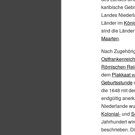
karibische Gebi
Landes Niederl
Länder im
Köni
sind die Lände
Maarten
.
Nach Zugehöri
Ostfrankenreich
Römischen Rei
dem
Plakkaat v
Geburtsstunde
die 1648 mit d
endgültig anerk
Niederlande wu
Kolonial-
und
S
Jahrhundert wir
beschrieben. D