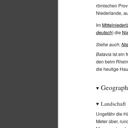
römischen Provi
Niederlande, au
Im
Mittelnieder
deutsch
) die
Ni
Siehe auch
:
Ni
Batavia
ist ein 
den beim Rhein
die heutige Hau
Geograph
Landschaft
Ungefähr die Hä
Meter über, run