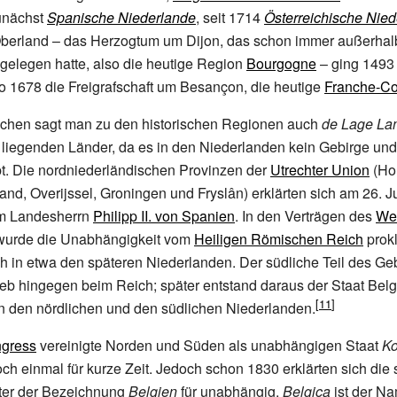
unächst
Spanische Niederlande
, seit 1714
Österreichische Nie
berland
– das Herzogtum um Dijon, das schon immer außerhal
gelegen hatte, also die heutige Region
Bourgogne
– ging 1493
o 1678 die Freigrafschaft um Besançon, die heutige
Franche-C
schen sagt man zu den historischen Regionen auch
de Lage La
ig liegenden Länder, da es in den Niederlanden kein Gebirge un
t. Die nordniederländischen Provinzen der
Utrechter Union
(Hol
land, Overijssel, Groningen und Fryslân) erklärten sich am 26. J
m Landesherrn
Philipp
II. von Spanien
. In den Verträgen des
Wes
urde die Unabhängigkeit vom
Heiligen Römischen Reich
prokl
h in etwa den späteren Niederlanden. Der südliche Teil des Geb
ieb hingegen beim Reich; später entstand daraus der Staat Bel
n den nördlichen und den südlichen Niederlanden.
gress
vereinigte Norden und Süden als unabhängigen Staat
Ko
ch einmal für kurze Zeit. Jedoch schon 1830 erklärten sich die
ter der Bezeichnung
Belgien
für unabhängig.
Belgica
ist der Na