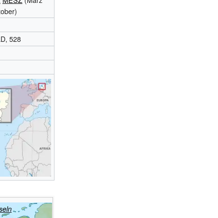
tober)
LD, 528
seln