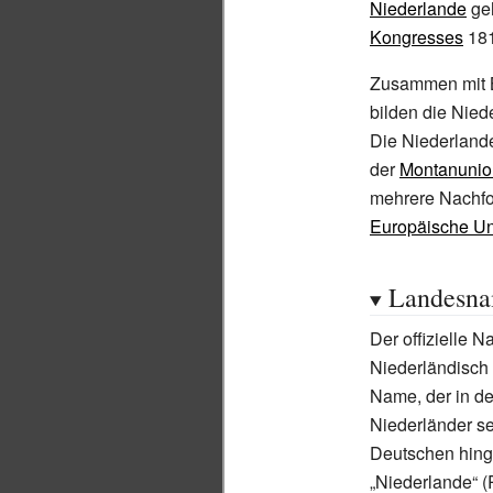
Niederlande
geh
Kongresses
181
Zusammen mit 
bilden die Nied
Die Niederland
der
Montanunio
mehrere Nachfo
Europäische U
Landesn
Der offizielle 
Niederländisch
Name, der in d
Niederländer sel
Deutschen hing
„Niederlande“ (P