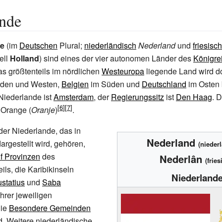
ande
de
(im
Deutschen
Plural;
niederländisch
Nederland
und
friesisch
ell
Holland
) sind eines der vier autonomen Länder des
Königre
as größtenteils im nördlichen
Westeuropa
liegende Land wird do
den und Westen,
Belgien
im Süden und
Deutschland
im Osten 
Niederlande ist
Amsterdam
, der
Regierungssitz
ist
Den Haag
. D
 Orange (
Oranje
)
.
er Niederlande, das in
Nederland
argestellt wird, gehören,
(nieder
f Provinzen
des
Nederlân
(fries
ils, die Karibikinseln
Niederland
ustatius
und
Saba
ihrer jeweiligen
die
Besondere Gemeinden
. Weitere niederländische