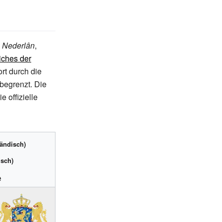
Nederlân
,
iches der
rt durch die
begrenzt. Die
ie offizielle
ländisch)
isch)
e