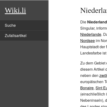
Niederl
Wiki.li
Die
Niederlan
Suche
Singular, inform
Niederlande
. D
Zufallsartikel
Nordsee
im Nor
Hauptstadt der 
Landesfarbe ist
Zu dem Gebiet d
diesem Artikel d
neben den
zwöl
europäischen Te
Bonaire
,
Sint E
(einschließlich 
Nebeninseln), 
des Landes sind