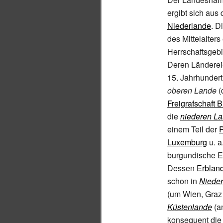
ergibt sich aus
Niederlande
. D
des Mittelalters
Herrschaftsgeb
Deren Ländereie
15.
Jahrhundert
oberen Lande
(
Freigrafschaft 
die
niederen L
einem Teil der
P
Luxemburg
u.
a
burgundische E
Dessen
Erblan
schon in
Nieder
(um Wien, Graz 
Küstenlande
(a
konsequent di