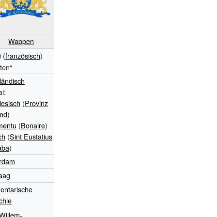
Wappen
(
französisch
)
i
ten“
ländisch
l:
iesisch
(
Provinz
and
)
mentu
(
Bonaire
)
ch
(
Sint Eustatius
aba
)
rdam
aag
entarische
chie
Willem-