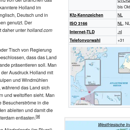
bis Ok
ekanntere Holland im
nglisch, Deutsch und in
NL
Kfz-Kennzeichen
en genutzt. Der
NL
, N
ISO 3166
ist daher unter
holland.com
.nl
Internet-TLD
+31
Telefonvorwahl
nder Tisch von Regierung
 beschlossen, dass das Land
lande präsentieren soll. Man
s der Ausdruck Holland mit
Tulpen und Windmühlen
, während das Land sich
rn und weltoffen sieht. Man
e Besucherströme in die
en ableiten und damit die
terdam entlasten.
Westfriesische
In
me
Niederlande
(im Plural)