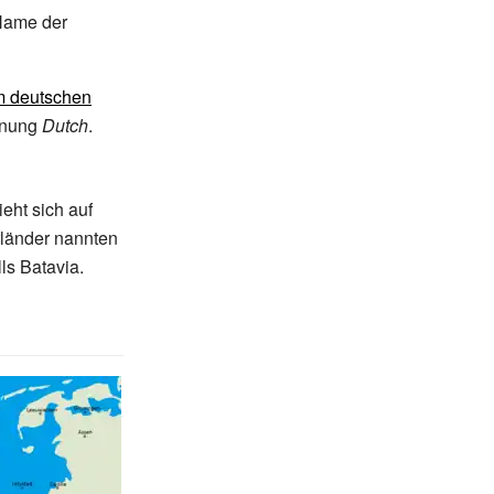
 Name der
m deutschen
chnung
Dutch
.
eht sich auf
rländer nannten
ls Batavia.