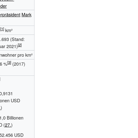
nder
erpräsident
Mark
3
km²
.693 (Stand:
uar 2021)
nwohner pro km²
6
%
(2017)
0,9131
lionen USD
.
)
1,0 Billionen
D
(
27.
)
52.456 USD