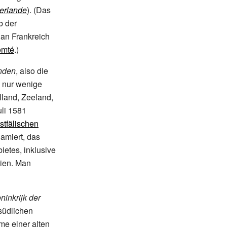
derlande
). (Das
b der
 an Frankreich
omté
.)
nden
, also die
d nur wenige
land, Zeeland,
uli 1581
tfälischen
amiert, das
ietes, inklusive
gien. Man
ninkrijk der
 südlichen
me einer alten