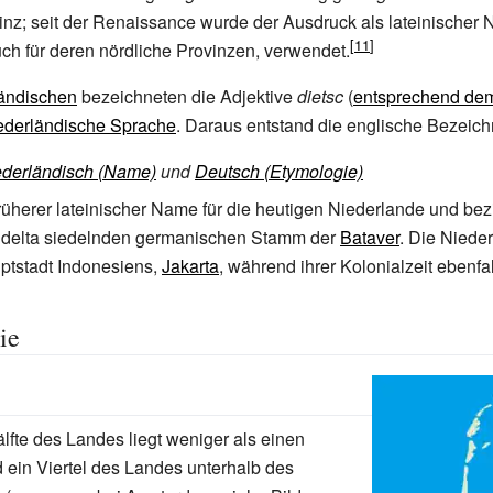
nz; seit der Renaissance wurde der Ausdruck als lateinischer
ch für deren nördliche Provinzen, verwendet.
ländischen
bezeichneten die Adjektive
dietsc
(
entsprechend de
ederländische Sprache
. Daraus entstand die englische Bezei
ederländisch (Name)
und
Deutsch (Etymologie)
früherer lateinischer Name für die heutigen Niederlande und bezi
delta siedelnden germanischen Stamm der
Bataver
. Die Niede
ptstadt Indonesiens,
Jakarta
, während ihrer Kolonialzeit ebenfal
ie
lfte des Landes liegt weniger als einen
d ein Viertel des Landes unterhalb des