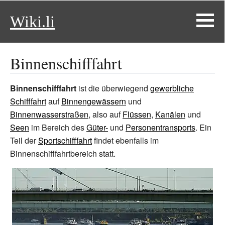
Wiki.li
Binnenschifffahrt
Binnenschifffahrt
ist die überwiegend
gewerbliche
Schifffahrt
auf
Binnengewässern
und
Binnenwasserstraßen
, also auf
Flüssen
,
Kanälen
und
Seen
im Bereich des
Güter-
und
Personentransports
. Ein
Teil der
Sportschifffahrt
findet ebenfalls im
Binnenschifffahrtbereich statt.