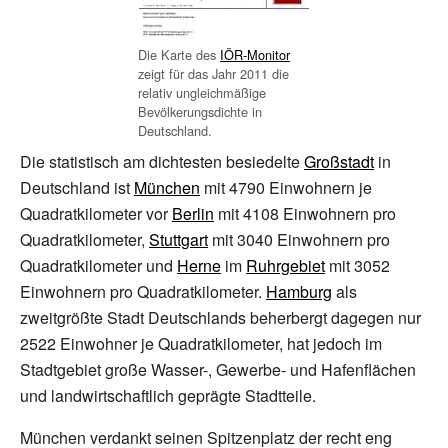
Die Karte des
IÖR-Monitor
zeigt für das Jahr 2011 die
relativ ungleichmäßige
Bevölkerungsdichte in
Deutschland.
Die statistisch am dichtesten besiedelte
Großstadt
in
Deutschland ist
München
mit
4790
Einwohnern je
Quadratkilometer vor
Berlin
mit
4108
Einwohnern pro
Quadratkilometer,
Stuttgart
mit
3040
Einwohnern pro
Quadratkilometer und
Herne
im
Ruhrgebiet
mit
3052
Einwohnern pro Quadratkilometer.
Hamburg
als
zweitgrößte Stadt Deutschlands beherbergt dagegen nur
2522
Einwohner je Quadratkilometer, hat jedoch im
Stadtgebiet große Wasser-, Gewerbe- und Hafenflächen
und landwirtschaftlich geprägte Stadtteile.
München verdankt seinen Spitzenplatz der recht eng