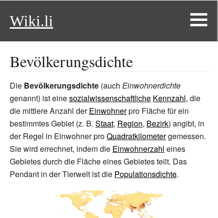
Wiki.li
Bevölkerungsdichte
Die
Bevölkerungsdichte
(auch
Einwohnerdichte
genannt) ist eine
sozialwissenschaftliche
Kennzahl
, die
die mittlere Anzahl der
Einwohner
pro Fläche für ein
bestimmtes Gebiet (z.
B.
Staat
,
Region
,
Bezirk
) angibt, in
der Regel in Einwohner pro
Quadratkilometer
gemessen.
Sie wird errechnet, indem die
Einwohnerzahl
eines
Gebietes durch die Fläche eines Gebietes teilt. Das
Pendant in der Tierwelt ist die
Populationsdichte
.