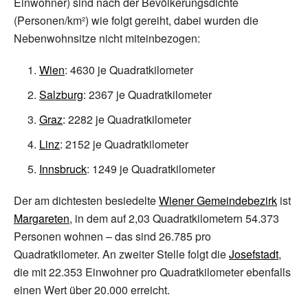
Einwohner) sind nach der Bevölkerungsdichte
(Personen/km²) wie folgt gereiht, dabei wurden die
Nebenwohnsitze nicht miteinbezogen:
Wien
:
4630
je Quadratkilometer
Salzburg
:
2367
je Quadratkilometer
Graz
:
2282
je Quadratkilometer
Linz
:
2152
je Quadratkilometer
Innsbruck
:
1249
je Quadratkilometer
Der am dichtesten besiedelte
Wiener Gemeindebezirk
ist
Margareten
, in dem auf 2,03 Quadratkilometern
54.373
Personen wohnen
– das sind
26.785
pro
Quadratkilometer. An zweiter Stelle folgt die
Josefstadt
,
die mit
22.353
Einwohner pro Quadratkilometer ebenfalls
einen Wert über 20.000 erreicht.