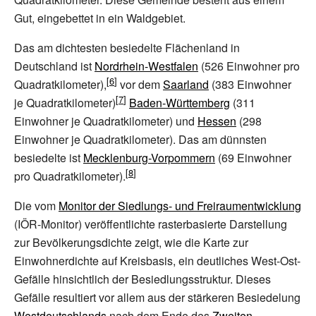
Gut, eingebettet in ein Waldgebiet.
Das am dichtesten besiedelte Flächenland in
Deutschland ist
Nordrhein-Westfalen
(
526
Einwohner pro
Quadratkilometer),
vor dem
Saarland
(
383
Einwohner
je Quadratkilometer)
Baden-Württemberg
(
311
Einwohner je Quadratkilometer) und
Hessen
(
298
Einwohner je Quadratkilometer). Das am dünnsten
besiedelte ist
Mecklenburg-Vorpommern
(
69
Einwohner
pro Quadratkilometer).
Die vom
Monitor der Siedlungs- und Freiraumentwicklung
(IÖR-Monitor) veröffentlichte rasterbasierte Darstellung
zur Bevölkerungsdichte zeigt, wie die Karte zur
Einwohnerdichte auf Kreisbasis, ein deutliches West-Ost-
Gefälle hinsichtlich der Besiedlungsstruktur. Dieses
Gefälle resultiert vor allem aus der stärkeren Besiedelung
Westdeutschlands
nach dem Ende des
Zweiten