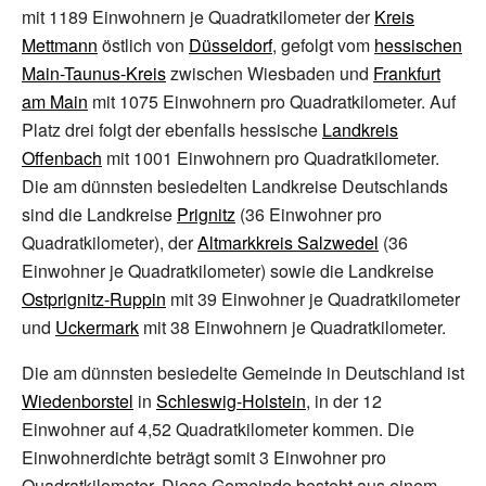
mit
1189
Einwohnern je Quadratkilometer der
Kreis
Mettmann
östlich von
Düsseldorf
, gefolgt vom
hessischen
Main-Taunus-Kreis
zwischen Wiesbaden und
Frankfurt
am Main
mit
1075
Einwohnern pro Quadratkilometer. Auf
Platz drei folgt der ebenfalls hessische
Landkreis
Offenbach
mit
1001
Einwohnern pro Quadratkilometer.
Die am dünnsten besiedelten Landkreise Deutschlands
sind die Landkreise
Prignitz
(
36
Einwohner pro
Quadratkilometer), der
Altmarkkreis Salzwedel
(
36
Einwohner je Quadratkilometer) sowie die Landkreise
Ostprignitz-Ruppin
mit
39
Einwohner je Quadratkilometer
und
Uckermark
mit
38
Einwohnern je Quadratkilometer.
Die am dünnsten besiedelte Gemeinde in Deutschland ist
Wiedenborstel
in
Schleswig-Holstein
, in der
12
Einwohner auf 4,52
Quadratkilometer kommen. Die
Einwohnerdichte beträgt somit
3
Einwohner pro
Quadratkilometer. Diese Gemeinde besteht aus einem