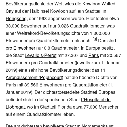
Bevölkerungsdichte der Welt wies die
Kowloon Walled
City
auf der Halbinsel Kowloon auf, ein Stadtteil in
Hongkong
, der 1993 abgerissen wurde. Hier lebten etwa
33.000 Bewohner auf nur 0,026 Quadratkilometer, was
einer Weltrekord-Bevölkerungsdichte von 1.300.000
Einwohner pro Quadratkilometer entspricht.
Das sind
pro Einwohner
nur 0,8 Quadratmeter. In Europa besitzt
die Stadt
Levallois-Perret
mit 27.307 und
Paris
mit 20.557
Einwohnern pro Quadratkilometer (jeweils zum 1. Januar
2019) eine sehr hohe Bevölkerungsdichte; das
11.
Arrondissement (Popincourt)
hat die höchste Dichte von
Paris mit 39.566 Einwohnern pro Quadratkilometer (1.
Januar 2019). Der dichtestbesiedelte Stadtteil Europas
befindet sich in der spanischen Stadt
L’Hospitalet de
Llobregat
, wo im Stadtteil Florida etwa 77.000 Menschen
auf einem Quadratkilometer leben.
Die am dichtesten bevölkerte Stadt in Nordamerika ist