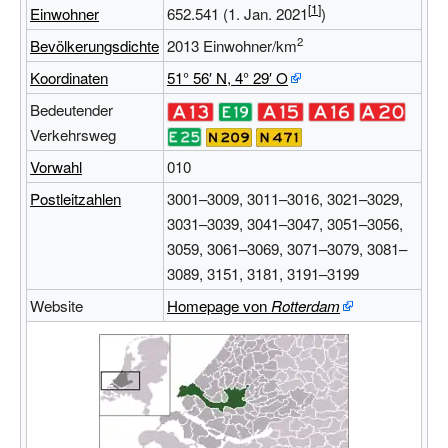
Einwohner
652.541
(1. Jan. 2021
)
2
Bevölkerungsdichte
2013
Einwohner/km
Koordinaten
51°
56′
N
,
4°
29′
O
Bedeutender
Verkehrsweg
Vorwahl
010
Postleitzahlen
3001–3009, 3011–3016, 3021–3029,
3031–3039, 3041–3047, 3051–3056,
3059, 3061–3069, 3071–3079, 3081–
3089, 3151, 3181, 3191–3199
Website
Homepage von
Rotterdam