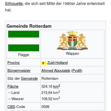
Silhouette
, die sich seit Mitte der 1980er Jahre entwickelt
hat.
Gemeinde Rotterdam
Wappen
Flagge
Provinz
Zuid-Holland
Bürgermeister
Ahmed Aboutaleb
(
PvdA
)
Sitz der
Gemeinde
Rotterdam
2
Fläche
324,16
km
2
– Land
215,64
km
2
– Wasser
108,52
km
CBS
-Code
0599