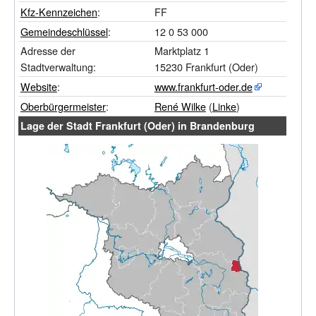
Kfz-Kennzeichen
:
FF
Gemeindeschlüssel
:
12
0
53
000
Adresse der
Marktplatz 1
Stadtverwaltung:
15230 Frankfurt (Oder)
Website
:
www.frankfurt-oder.de
Oberbürgermeister
:
René Wilke
(
Linke
)
Lage der Stadt Frankfurt (Oder) in Brandenburg