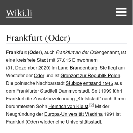
Wiki.li
Frankfurt (Oder)
Frankfurt (Oder)
, auch
Frankfurt an der Oder
genannt, ist
eine
kreisfreie Stadt
mit
57.015
Einwohnern
(
31.
Dezember 2020
) im Land
Brandenburg
. Sie liegt am
Westufer der
Oder
und ist
Grenzort zur Republik Polen
.
Die polnische Nachbarstadt
Słubice
entstand 1945
aus
dem Frankfurter Stadtteil Dammvorstadt. Seit 1999 führt
Frankfurt die Zusatzbezeichnung „Kleiststadt“ nach ihrem
berühmtesten Sohn
Heinrich von Kleist
.
Mit der
Neugründung der
Europa-Universität Viadrina
1991 ist
Frankfurt (Oder) wieder eine
Universitätsstadt
.