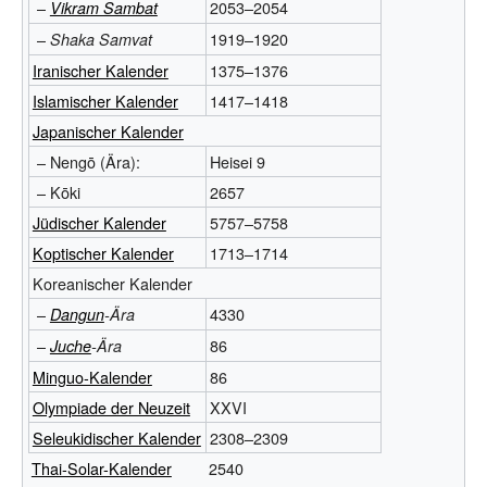
–
2053–2054
Vikram Sambat
–
1919–1920
Shaka Samvat
Iranischer Kalender
1375–1376
Islamischer Kalender
1417–1418
Japanischer Kalender
– Nengō (Ära):
Heisei 9
– Kōki
2657
Jüdischer Kalender
5757–5758
Koptischer Kalender
1713–1714
Koreanischer Kalender
–
4330
Dangun
-Ära
–
86
Juche
-Ära
Minguo-Kalender
86
Olympiade der Neuzeit
XXVI
Seleukidischer Kalender
2308–2309
Thai-Solar-Kalender
2540