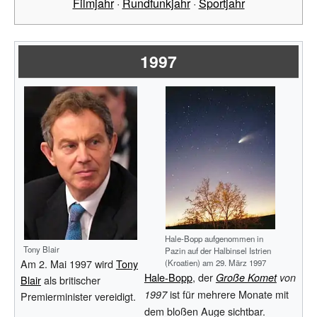
Filmjahr
·
Rundfunkjahr
·
Sportjahr
1997
Hale-Bopp aufgenommen in
Tony Blair
Pazin auf der Halbinsel Istrien
Am 2. Mai 1997 wird
Tony
(Kroatien) am 29. März 1997
Hale-Bopp
, der
Große Komet
von
Blair
als britischer
ist für mehrere Monate mit
1997
Premierminister vereidigt.
dem bloßen Auge sichtbar.