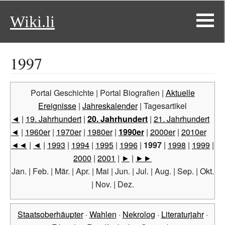
Wiki.li
1997
Portal Geschichte | Portal Biografien |
Aktuelle
Ereignisse
|
Jahreskalender
| Tagesartikel
◄
|
19. Jahrhundert
|
20. Jahrhundert
|
21. Jahrhundert
◄
|
1960er
|
1970er
|
1980er
|
1990er
|
2000er
|
2010er
◄◄
|
◄
|
1993
|
1994
|
1995
|
1996
|
1997
|
1998
|
1999
|
2000
|
2001
|
►
|
►►
Jan.
|
Feb.
|
Mär.
|
Apr.
|
Mai
|
Jun.
|
Jul.
|
Aug.
|
Sep.
|
Okt.
|
Nov.
|
Dez.
Staatsoberhäupter
·
Wahlen
·
Nekrolog
·
Literaturjahr
·