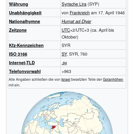
Syrische Lira
(SYP)
Währung
von
Frankreich
am 17. April 1946
Unabhängigkeit
National
hymne
Humat ad-Diyar
UTC
+2/UTC+3 (ca. April bis
Zeitzone
Oktober)
SYR
Kfz-Kennzeichen
SY
, SYR, 760
ISO 3166
.sy
Internet-TLD
+963
Telefonvorwahl
Alle Angaben schließen die von
Israel
besetzten Teile der
Golanhöhen
mit ein.