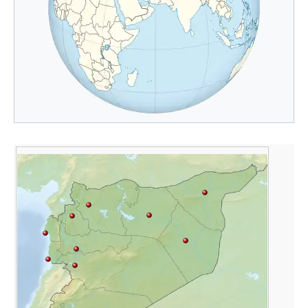
TÜRKEI
al-
Hasaka
LEVAN-
Aleppo
ar-
TINISCHES
Raqqa
MEER
Idlib
Assadsee
Hama
IRAK
Latakia
Tartus
Deir
ez-
Zor
Homs
LIBANON