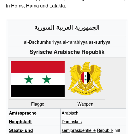
in
Homs
,
Hama
und
Latakia
.
الجمهورية العربية السورية
al-Dschumhūriyya al-ʿarabiyya as-sūriyya
Syrische Arabische Republik
Flagge
Wappen
Arabisch
Amtssprache
Damaskus
Hauptstadt
semipräsidentielle
Republik
mit
Staats- und