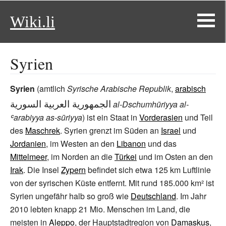
Wiki.li
Syrien
Syrien
(amtlich
Syrische Arabische Republik
,
arabisch
الجمهورية العربية السورية
al-Dschumhūriyya al-
ʿarabiyya as-sūriyya
) ist ein Staat in
Vorderasien
und Teil
des
Maschrek
. Syrien grenzt im Süden an
Israel
und
Jordanien
, im Westen an den
Libanon
und das
Mittelmeer
, im Norden an die
Türkei
und im Osten an den
Irak
. Die Insel
Zypern
befindet sich etwa 125
km Luftlinie
von der syrischen Küste entfernt. Mit rund 185.000
km² ist
Syrien ungefähr halb so groß wie
Deutschland
. Im Jahr
2010 lebten knapp 21
Mio. Menschen im Land, die
meisten in
Aleppo
, der Hauptstadtregion von
Damaskus
,