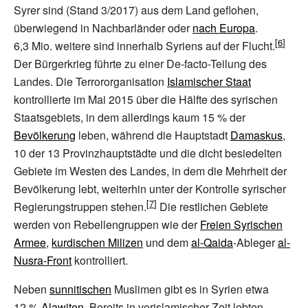
Syrer sind (Stand 3/2017) aus dem Land geflohen,
überwiegend in Nachbarländer oder
nach Europa
.
6,3
Mio. weitere sind innerhalb Syriens auf der Flucht.
Der Bürgerkrieg führte zu einer De-facto-Teilung des
Landes. Die Terrororganisation
Islamischer Staat
kontrollierte im Mai 2015 über die Hälfte des syrischen
Staatsgebiets, in dem allerdings kaum 15
% der
Bevölkerung
leben, während die Hauptstadt
Damaskus
,
10 der 13 Provinzhauptstädte und die dicht besiedelten
Gebiete im Westen des Landes, in dem die Mehrheit der
Bevölkerung lebt, weiterhin unter der Kontrolle syrischer
Regierungstruppen stehen.
Die restlichen Gebiete
werden von Rebellengruppen wie der
Freien Syrischen
Armee
,
kurdischen Milizen
und dem
al-Qaida
-Ableger
al-
Nusra-Front
kontrolliert.
Neben
sunnitischen
Muslimen gibt es in Syrien etwa
12
%
Alawiten
. Bereits in vorislamischer Zeit lebten