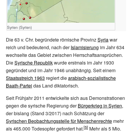
Damaskus
Hermon
as-
ISRAEL
Suwaida
Dar'a
JORDANIEN
Syrien (Syrien)
Die 63 v. Chr. begründete römische Provinz
Syria
war
reich und bedeutend, nach der
Islamisierung
im Jahr 634
wechselte das Gebiet zwischen Herrschaftsansprüchen.
Die
Syrische Republik
wurde erstmals im Jahr 1930
gegründet und im Jahr 1946 unabhängig. Seit einem
Staatsstreich 1963
regiert die
arabisch-sozialistische
Baath-Partei
das Land diktatorisch.
Seit Frühjahr 2011 entwickelte sich aus Demonstrationen
gegen die syrische Regierung der
Bürgerkrieg in Syrien
,
der bislang (Stand 3/2017) nach Schätzung der
Syrischen Beobachtungsstelle für Menschenrechte
mehr
als 465.000
Todesopfer gefordert hat.
Mehr als 5
Mio.