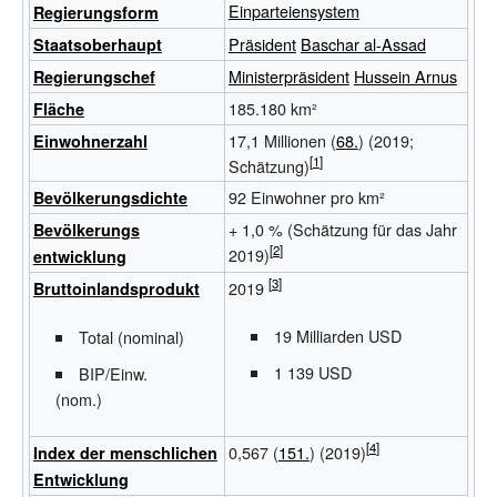
Einparteiensystem
Regierungsform
Präsident
Baschar al-Assad
Staatsoberhaupt
Ministerpräsident
Hussein Arnus
Regierungschef
185.180 km²
Fläche
17,1 Millionen
(
68.
) (2019;
Einwohnerzahl
Schätzung)
92 Einwohner pro km²
Bevölkerungsdichte
+ 1,0
%
(Schätzung für das Jahr
Bevölkerungs
2019)
entwicklung
2019
Bruttoinlandsprodukt
19 Milliarden USD
Total (nominal)
1 139 USD
BIP/Einw.
(nom.)
0,567
(
151.
) (2019)
Index der menschlichen
Entwicklung