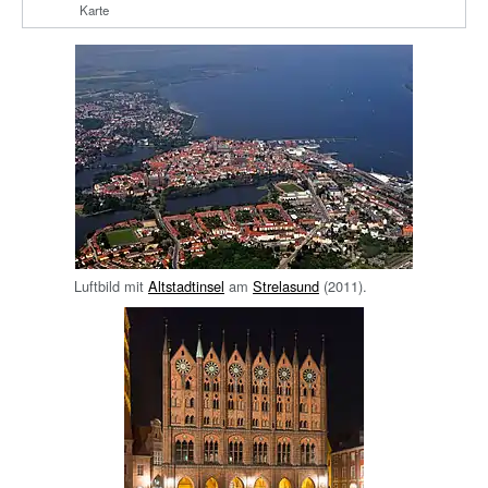
Karte
Luftbild mit
Altstadtinsel
am
Strelasund
(2011).