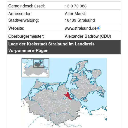
Gemeindeschlüssel
:
13
0
73
088
Adresse der
Alter Markt
Stadtverwaltung:
18439 Stralsund
Website
:
www.stralsund.de
Oberbürgermeister
:
Alexander Badrow
(
CDU
)
Lage der Kreisstadt Stralsund im Landkreis
Vorpommern-Rügen