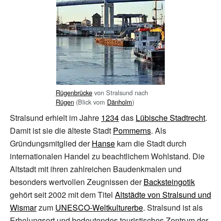
Rügenbrücke
von Stralsund nach
Rügen
(Blick vom
Dänholm
)
Stralsund erhielt im Jahre
1234
das
Lübische Stadtrecht
.
Damit ist sie die älteste Stadt
Pommerns
. Als
Gründungsmitglied der
Hanse
kam die Stadt durch
internationalen Handel zu beachtlichem Wohlstand. Die
Altstadt mit ihren zahlreichen Baudenkmalen und
besonders wertvollen Zeugnissen der
Backsteingotik
gehört seit 2002 mit dem Titel
Altstädte von Stralsund und
Wismar
zum
UNESCO-Weltkulturerbe
. Stralsund ist als
Erholungsort und bedeutendes touristisches Zentrum der