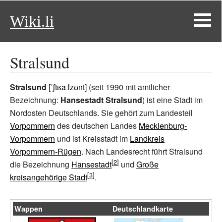
Wiki.li
Stralsund
Stralsund
[
ˈʃtʁaːlzʊnt
] (seit 1990 mit amtlicher
Bezeichnung:
Hansestadt Stralsund
) ist eine Stadt im
Nordosten Deutschlands. Sie gehört zum Landesteil
Vorpommern
des deutschen Landes
Mecklenburg-
Vorpommern
und ist Kreisstadt im
Landkreis
Vorpommern-Rügen
. Nach Landesrecht führt Stralsund
die Bezeichnung
Hansestadt
und
Große
kreisangehörige Stadt
.
Wappen
Deutschlandkarte