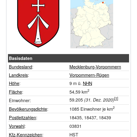
Basisdaten
Bundesland
:
Mecklenburg-Vorpommern
Landkreis
:
Vorpommern-Rügen
Höhe
:
9
m ü.
NHN
2
Fläche
:
54,59
km
59.205
(31.
Dez.
2020)
Einwohner:
2
Bevölkerungsdichte
:
1085
Einwohner je km
Postleitzahlen
:
18435, 18437, 18439
Vorwahl
:
03831
Kfz-Kennzeichen
:
HST