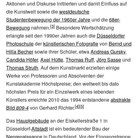
Aktionen und Diskurse initiierten und damit Einfluss auf
die Kunstwelt sowie die
westdeutsche
Studentenbewegung der 1960er Jahre
und die
68er-
Bewegung
nahmen.
Besondere Wertschätzung
erlangte seit den 1990er Jahren auch die
Düsseldorfer
Photoschule
der
künstlerischen Fotografie
von
Bernd und
Hilla Becher
sowie ihrer Schüler, etwa
Andreas Gursky
,
Candida Höfer
,
Axel Hütte
,
Thomas Ruff
,
Jörg Sasse
und
Thomas Struth
. Auf dem Kunstmarkt erzielten einige
Werke von Professoren und Absolventen der
Kunstakademie Höchstpreise; den weltweit bis dato
höchsten Preis für ein Einzelwerk eines lebenden
Künstlers erreichte 2010 das 1994 entstandene
abstrakte
Bild
809-4
von Gerhard Richter.
Das
Hauptgebäude
an der Eiskellerstraße 1 in
Düsseldorf-
Altstadt
ist ein bedeutender Bau der
Neorenaissance
in Deutschland. Vor der Eingangstreppe