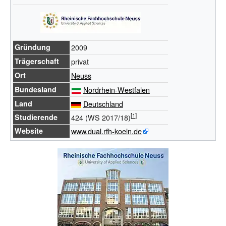
Gründung
2009
Trägerschaft
privat
Ort
Neuss
Bundesland
Nordrhein-Westfalen
Land
Deutschland
Studierende
424
(WS 2017/18)
Website
www.dual.rfh-koeln.de