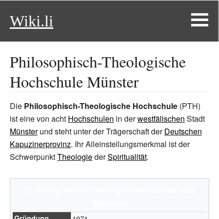
Wiki.li
Philosophisch-Theologische
Hochschule Münster
Die
Philosophisch-Theologische Hochschule
(PTH)
ist eine von acht
Hochschulen
in der
westfälischen
Stadt
Münster
und steht unter der Trägerschaft der
Deutschen
Kapuzinerprovinz
. Ihr Alleinstellungsmerkmal ist der
Schwerpunkt
Theologie
der
Spiritualität
.
Philosophisch-Theologische Hochschule
Münster
Gründung
1971