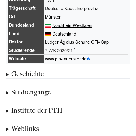
Trägerschaft
Deutsche Kapuzinerprovinz
Ort
Münster
Bundesland
Nordrhein-Westfalen
Land
Deutschland
Rektor
Ludger Ägidius Schulte
OFMCap
Studierende
7
WS 2020/21
Website
www.pth-muenster.de
Geschichte
Studiengänge
Institute der PTH
Weblinks