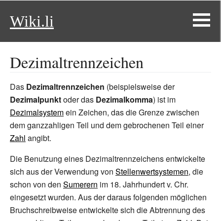
Wiki.li
Dezimaltrennzeichen
Das
Dezimaltrennzeichen
(beispielsweise der
Dezimalpunkt
oder das
Dezimalkomma
) ist im
Dezimalsystem
ein Zeichen, das die Grenze zwischen
dem ganzzahligen Teil und dem gebrochenen Teil einer
Zahl
angibt.
Die Benutzung eines Dezimaltrennzeichens entwickelte
sich aus der Verwendung von
Stellenwertsystemen
, die
schon von den
Sumerern
im 18.
Jahrhundert v.
Chr.
eingesetzt wurden. Aus der daraus folgenden möglichen
Bruchschreibweise entwickelte sich die Abtrennung des