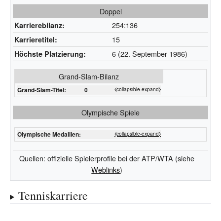
Doppel
254:136
Karrierebilanz:
15
Karrieretitel:
6 (22. September 1986)
Höchste Platzierung:
Grand-Slam-Bilanz
Grand-Slam-Titel:
0
⧼collapsible-expand⧽
Olympische Spiele
Olympische Medaillen:
⧼collapsible-expand⧽
Quellen: offizielle Spielerprofile bei der ATP/WTA (siehe
Weblinks
)
Tenniskarriere