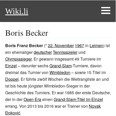
Wiki.li
Boris Becker
Boris Franz Becker
(*
22. November
1967
in
Leimen
) ist
ein ehemaliger
deutscher
Tennisspieler
und
Olympiasieger
. Er gewann insgesamt 49 Turniere im
Einzel
– darunter sechs
Grand-Slam
-Turniere, davon
dreimal das Turnier von
Wimbledon
– sowie 15 Titel im
Doppel
. Er führte zwölf Wochen die Weltrangliste an und
ist bis heute jüngster Wimbledon-Sieger in der
Geschichte des Turniers. Er war 1985 der erste Deutsche,
der in der
Open Era
einen
Grand-Slam-Titel im Einzel
errang. Von 2013 bis 2016 war er Trainer von
Novak
Đoković
.