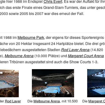
gte hier 1988 im Endspiel
Chris Evert
. Es war der Auftakt für ih
ch das erste Finale eines Grand-Slam-Turniers, das unter ge
 2003 sowie 2005 bis 2007 war dies erneut der Fall.
eit 1988 im
Melbourne Park
, der eigens für dieses Sportereigni
läche von 20 Hektar insgesamt 24 Hartplätze bietet. Die drei gr
hiebedächern ausgestatteten Stadien
Rod Laver Arena
(14.820
e),
Melbourne Arena
(10.000 Plätze) und
Margaret Court Arena
ößeren Tribünen ausgestattet sind auch die Show Courts 1-3.
der
Rod Laver
Die
Melbourne Arena
, mit 10.500
Die
Margaret 