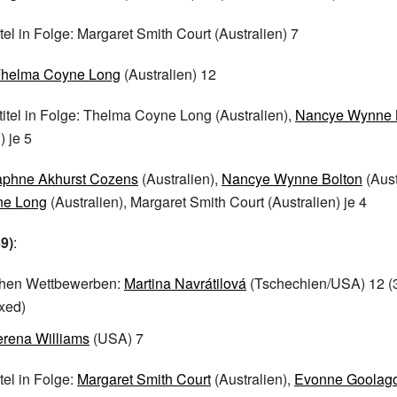
itel in Folge: Margaret Smith Court (Australien) 7
helma Coyne Long
(Australien) 12
itel in Folge: Thelma Coyne Long (Australien),
Nancye Wynne 
) je 5
phne Akhurst Cozens
(Australien),
Nancye Wynne Bolton
(Aust
ne Long
(Australien), Margaret Smith Court (Australien) je 4
9)
:
ichen Wettbewerben:
Martina Navrátilová
(Tschechien/USA) 12 (3
xed)
rena Williams
(USA) 7
itel in Folge:
Margaret Smith Court
(Australien),
Evonne Goolag