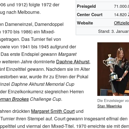
06 und 1912) folgte 1972 der
71.000.
Preisgeld
ug nach Melbourne.
14.820
Center Court
Offiziel
Website
den Dameneinzel, Damendoppel
Stand: 3. Janua
n 1970 bis 1986) ein Mixed-
etragen. Das Turnier fiel von
sowie von 1941 bis 1945 aufgrund der
. Das erste Endspiel gewann
Margaret
e weiteren Jahre dominierte
Daphne Akhurst
,
ünf Einzeltitel gewann. Nachdem sie im Alter
estorben war, wurde ihr zu Ehren der Pokal
inzel
Daphne Akhurst Memorial Cup
 der Einzelkonkurrenz siegreichen Herren
rman Brookes
Challenge Cup
.
Die Einzelsieger v
Stan Wawrinka
Jahren drückten
Margaret Smith Court
und
urnier ihren Stempel auf. Court gewann insgesamt elfmal den E
peltitel und viermal den Mixed-Titel. 1970 erreichte sie mit d