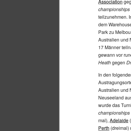
Association
geg
championships
teilzunehmen. 
dem Warehousem
Park zu Melbour
Australien und
17
Männer teiln
gewann vor run
Heath
gegen
Dr
In den folgende
Austragungsort
Australien und
Neuseeland aus
wurde das Turnie
championships
mal),
Adelaide
(
Perth
(dreimal)