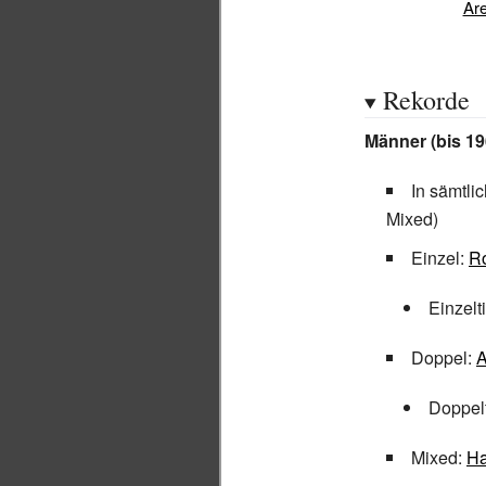
Ar
Rekorde
Männer (bis 19
In sämtl
Mixed)
Einzel:
R
Einzelt
Doppel:
A
Doppelt
Mixed:
Ha