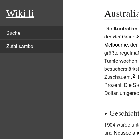
Australi
Wiki.li
Die
Australian
Suche
der vier
Grand-
Melbourne
, der
Zufallsartikel
größte regelmä
Turnierwochen ü
besucherstärkst
Zuschauern.
D
Prozent. Die Si
Dollar, umgerec
Geschich
1904 wurde unte
und
Neuseelan