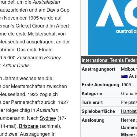
ründet, um die
Australasian
auszurichten und am
Davis Cup
Im November 1905 wurde auf
an’s Cricket Ground im Albert
ne die erste Meisterschaft von
 Neuseeland ausgetragen, an der
ahmen. Das erste Finale
d 5.000 Zuschauern
Rodney
International Tennis Fede
. Arthur Curtis
.
Melbou
Austragungsort
Aust
n Jahren wechselten die
1905
Erste Austragung
e der Meisterschaften zwischen
Grand 
Kategorie
 Neuseeland. 1922 zog sich
 der Partnerschaft zurück. 1927
Freiplat
Turnierart
r folgerichtig in
Australian
Hartplat
Spieloberfläche
umbenannt. Nach
Sydney
(17-
Auslosung
Herren:
14-mal),
Brisbane
(achtmal),
Damen
 und zwei Austragungen in
Mixed: