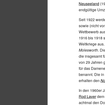
Neuseeland
(19
endgültige Umz
Seit 1922 wer
sowie (nicht vo
Wettbewerb ausg
1916 bis 1918 
Weltkriege aus
Molesworth
. Di
die insgesamt f
von 29 Jahren g
für das Damene
benannt. Die in
erhalten den
No
In den 1960er 
Rod Laver
dem T
achtmal den Dop