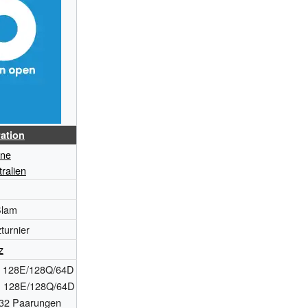
ration
rne
ralien
Slam
zturnier
z
128E/128Q/64D
128E/128Q/64D
:
32 Paarungen