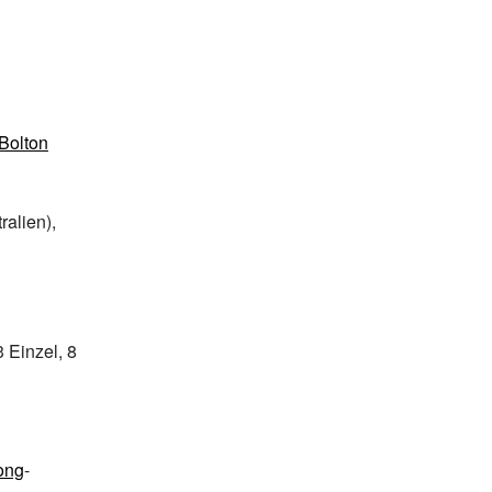
Bolton
ralien),
 Einzel, 8
ong
-