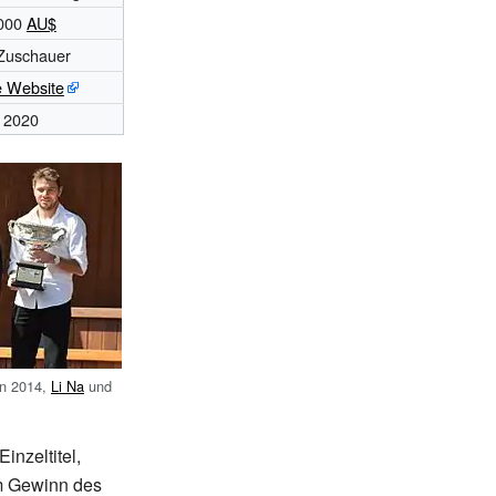
000
AU$
Zuschauer
le Website
r 2020
on 2014,
Li Na
und
inzeltitel,
em Gewinn des