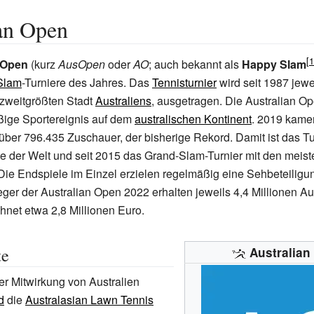
an Open
 Open
(kurz
AusOpen
oder
AO
; auch bekannt als
Happy Slam
Slam
-Turniere des Jahres. Das
Tennisturnier
wird seit 1987 jewe
 zweitgrößten Stadt
Australiens
, ausgetragen. Die Australian O
ßige Sportereignis auf dem
australischen Kontinent
. 2019 kame
ber 796.435 Zuschauer, der bisherige Rekord. Damit ist das Tu
e der Welt und seit 2015 das Grand-Slam-Turnier mit den meist
ie Endspiele im Einzel erzielen regelmäßig eine Sehbeteiligu
eger der Australian Open 2022 erhalten jeweils 4,4 Millionen Au
hnet etwa 2,8 Millionen Euro.
te
Australian
r Mitwirkung von Australien
d
die
Australasian Lawn Tennis