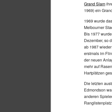
Grand Slam
ihr
1969) ein Grand
1969 wurde das
Melbourner Stad
Bis 1977 wurde 
Dezember, so da
ab 1987 wieder 
erstmals im Fl
der neuen Anla
mehr auf Rasen
Hartplätzen gesp
Die letzten aus
Edmondson war 
anderen Spieler
Ranglistenplatz