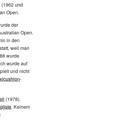
l (1962 und
ian Open.
urde der
Australian Open.
in in den
tatt, weil man
988 wurde
eich wurde auf
ielt und nicht
xicushion
-
eil
(1978).
gliste
. Keinem
n