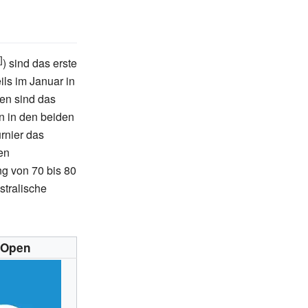
) sind das erste
ils im Januar in
pen sind das
n in den beiden
rnier das
en
ng von 70 bis 80
stralische
 Open