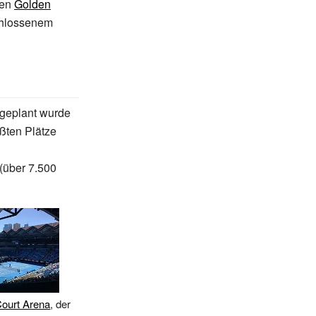
ren
Golden
schlossenem
s geplant wurde
ößten Plätze
(über 7.500
Court Arena
, der