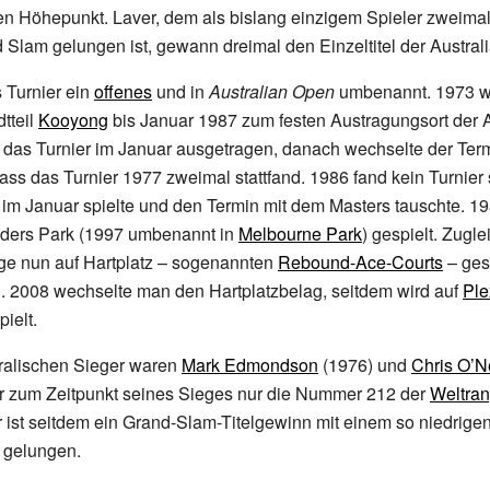
en Höhepunkt. Laver, dem als bislang einzigem Spieler zweima
 Slam gelungen ist, gewann dreimal den Einzeltitel der Austral
 Turnier ein
offenes
und in
Australian Open
umbenannt. 1973 w
tteil
Kooyong
bis Januar 1987 zum festen Austragungsort der 
das Turnier im Januar ausgetragen, danach wechselte der Term
ss das Turnier 1977 zweimal stattfand. 1986 fand kein Turnier s
im Januar spielte und den Termin mit dem Masters tauschte. 1
inders Park (1997 umbenannt in
Melbourne Park
) gespielt. Zugl
ge nun auf Hartplatz – sogenannten
Rebound-Ace-Courts
– gesp
. 2008 wechselte man den Hartplatzbelag, seitdem wird auf
Ple
ielt.
tralischen Sieger waren
Mark Edmondson
(1976) und
Chris O’N
zum Zeitpunkt seines Sieges nur die Nummer 212 der
Weltran
 ist seitdem ein Grand-Slam-Titelgewinn mit einem so niedrige
 gelungen.