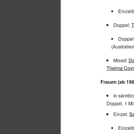
Einzelt
Doppel:
T
Doppelt
(Australien
Mixed:
Da
Thelma Coy
Frauen (ab 196
In sämtl
Doppel, 1 Mi
Einzel:
Se
Einzelt