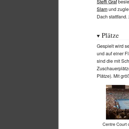
Steffi Graf
besie
Slam
und zuglei
Dach stattfand.
Plätze
Gespielt wird s
und auf einer F
sind die mit Sc
Zuschauerplätz
Plätze). Mit gr
Centre Court 