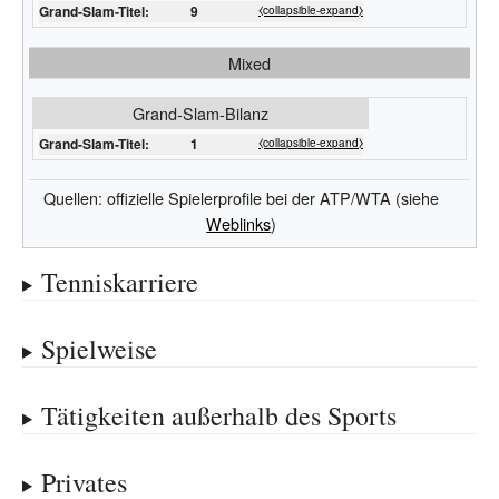
Grand-Slam-Titel:
9
⧼collapsible-expand⧽
Mixed
Grand-Slam-Bilanz
Grand-Slam-Titel:
1
⧼collapsible-expand⧽
Quellen: offizielle Spielerprofile bei der ATP/WTA (siehe
Weblinks
)
Tenniskarriere
Spielweise
Tätigkeiten außerhalb des Sports
Privates