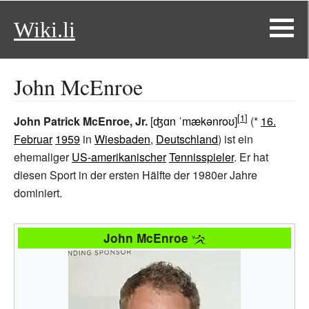
Wiki.li
John McEnroe
John Patrick McEnroe, Jr.
[
ʤɑn ˈmækənroʊ
]
(*
16.
Februar
1959
in
Wiesbaden
,
Deutschland
) ist ein
ehemaliger
US-amerikanischer
Tennisspieler
. Er hat
diesen Sport in der ersten Hälfte der 1980er Jahre
dominiert.
John McEnroe