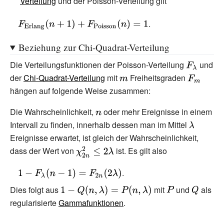
Verteilung
und der Poisson-Verteilung gilt
{\displaystyle
.
F_{\text{Erlang}}
Beziehung zur Chi-Quadrat-Verteilung
(n+1)+F_{\text{Poisson}}
(n)=1}
Die Verteilungsfunktionen der Poisson-Verteilung
{\displayst
und
der
Chi-Quadrat-Verteilung
mit
{\displaystyle
Freiheitsgraden
F_{\lambd
{\displays
hängen auf folgende Weise zusammen:
m}
}}
F_{m}}
Die Wahrscheinlichkeit,
{\displaystyle
oder mehr Ereignisse in einem
Intervall zu finden, innerhalb dessen man im Mittel
n}
{\displays
Ereignisse erwartet, ist gleich der Wahrscheinlichkeit,
\lambda }
dass der Wert von
{\displaystyle
ist. Es gilt also
\chi
{\displaystyle
.
_{2n}^{2}\leq
1-
Dies folgt aus
{\displaystyle
mit
{\displaystyle
und
{\display
als
2\lambda }
F_{\lambda }
1-
P}
Q}
regularisierte
Gammafunktionen
.
(n-1)=F_{2n}
Q(n,\lambda