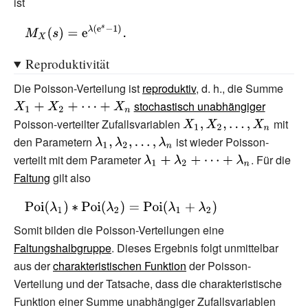
ist
{\frac
{\left(\lambda
{\displaystyle
\,\mathrm {e}
M_{X}
Reproduktivität
^{is}\right)^{k}}
(s)=\mathrm
{k!}}=\mathrm
{e} ^{\lambda
Die Poisson-Verteilung ist
reproduktiv
, d.
h., die Summe
{\dis
{e} ^{-\lambda
(\mathrm {e}
stochastisch unabhängiger
X_{1
}\mathrm {e}
^{s}-1)}.}
Poisson-verteilter Zufallsvariablen
{\displaystyle
mit
+X_{
^{\lambda
den Parametern
{\displaystyle
ist wieder Poisson-
X_{1},X_{2},\dotsc
\,\mathrm {e}
verteilt mit dem Parameter
\lambda
{\displaystyle
,X_{n}}
. Für die
^{is}}=\mathrm
Faltung
gilt also
_{1},\lambda
\lambda
{e} ^{\lambda
_{2},\dotsc
_{1}+\lambda
{\displaystyle
\left(\mathrm
,\lambda
_{2}+\dotsb
\operatorname {Poi}
{e}
Somit bilden die Poisson-Verteilungen eine
_{n}}
+\lambda
(\lambda
^{is}-1\right)}}
Faltungshalbgruppe
. Dieses Ergebnis folgt unmittelbar
_{n}}
_{1})*\operatorname
aus der
charakteristischen Funktion
der Poisson-
{Poi} (\lambda
Verteilung und der Tatsache, dass die charakteristische
_{2})=\operatorname
Funktion einer Summe unabhängiger Zufallsvariablen