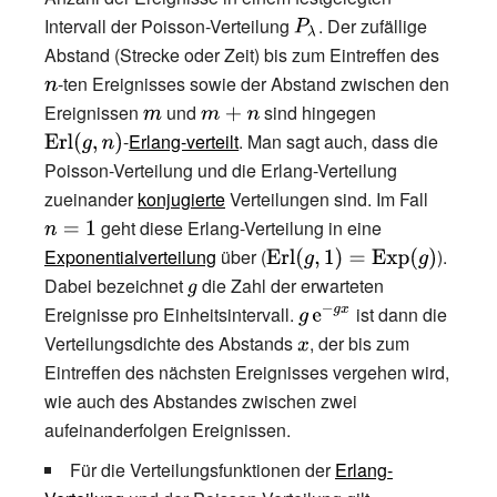
Intervall der Poisson-Verteilung
{\displaystyle
. Der zufällige
\lambda
Abstand (Strecke oder Zeit) bis zum Eintreffen des
P_{\lambda
{\displ
)^{2}}
-ten Ereignisses sowie der Abstand zwischen den
}}
n}
{2\lambda
Ereignissen
{\displaystyle
und
{\displaystyle
sind hingegen
{\displaystyle
}}\right).}
-
Erlang-verteilt
m}
m+n}
. Man sagt auch, dass die
\operatorname
{Erl} (g,n)}
Poisson-Verteilung und die Erlang-Verteilung
zueinander
konjugierte
Verteilungen sind. Im Fall
{\display
geht diese Erlang-Verteilung in eine
n=1}
Exponentialverteilung
über (
{\displaystyle
).
\operatorname {Erl}
Dabei bezeichnet
{\displaystyle
die Zahl der erwarteten
(g,1)=\operatorname
Ereignisse pro Einheitsintervall.
g}
{\displaystyle
ist dann die
{Exp} (g)}
Verteilungsdichte des Abstands
{\displaystyle
g\,\mathrm
, der bis zum
Eintreffen des nächsten Ereignisses vergehen wird,
x}
{e} ^{-gx}}
wie auch des Abstandes zwischen zwei
aufeinanderfolgen Ereignissen.
Für die Verteilungsfunktionen der
Erlang-