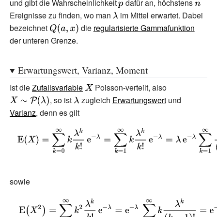
und gibt die Wahrscheinlichkeit
{\displaystyle
dafür an, höchstens
{\disp
}(k)=e^{-\lambda
Ereignisse zu finden, wo man
{\displaystyle
im Mittel erwartet. Dabei
p}
n}
}\sum _{k=0}^{n}{\frac
bezeichnet
{\displaystyle
die
regularisierte Gammafunktion
\lambda }
{\lambda ^{k}}
Q(a,x)}
der unteren Grenze.
{k!}}=Q(n+1,\lambda
)=p}
Erwartungswert, Varianz, Moment
Ist die
Zufallsvariable
{\displaystyle
Poisson-verteilt, also
{\displaystyle
, so ist
{\displaystyle
zugleich
X}
Erwartungswert
und
X\sim
\lambda }
{\mathcal
Varianz
, denn es gilt
{P}}(\lambda
{\displaystyle
)}
\operatorname
{E} (X)=\sum
_{k=0}^{\infty
sowie
}k{\frac
{\lambda ^{k}}
{\displaystyle
{k!}}\,\mathrm
{\begin{aligned}\operatorname