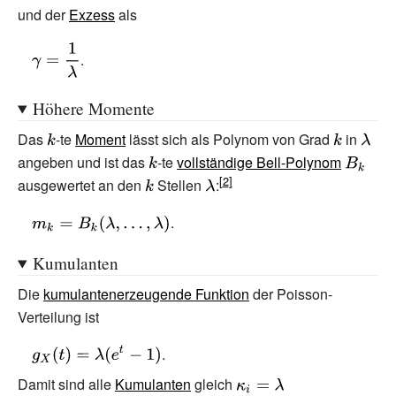
_{2}=3+{\frac
und der
Exzess
als
{1}{\lambda
{\displaystyle
.
}}}
\gamma =
{\frac {1}
Höhere Momente
{\lambda }}}
Das
{\displaystyle
-te
Moment
lässt sich als Polynom von Grad
{\displays
in
{\dis
angeben und ist das
k}
{\displaystyle
-te
vollständige Bell-Polynom
k}
{\displa
\lamb
ausgewertet an den
{\displaystyle
k}
Stellen
{\displaystyle
:
B_{k}}
k}
\lambda }
{\displaystyle
.
m_{k}=B_{k}
Kumulanten
(\lambda
,\dots
Die
kumulantenerzeugende Funktion
der Poisson-
,\lambda )}
Verteilung ist
{\displaystyle
.
g_{X}
Damit sind alle
Kumulanten
gleich
{\displaystyle