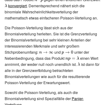
{\displaystyle
konvergiert
. Dementsprechend nähert sich die
n\cdot p}
\lambda }
binomiale Wahrscheinlichkeitsverteilung der
mathematisch etwas einfacheren Poisson-Verteilung an.
Die Poisson-Verteilung lässt sich aus der
Binomialverteilung herleiten. Sie ist die Grenzverteilung
der Binomialverteilung bei sehr kleinen Anteilen der
interessierenden Merkmale und sehr großem
Stichprobenumfang:
{\displaystyle
und
{\displaystyle
unter der
Nebenbedingung, dass das Produkt
n\rightarrow
p\rightarrow
{\displaystyle
einen Wert
annimmt, der weder null noch unendlich ist.
\infty }
0}
np=\lambda }
{\displaystyle
ist dann für
alle in der Grenzwertbildung betrachteten
\lambda }
Binomialverteilungen wie auch für die resultierende
Poisson-Verteilung der Erwartungswert.
Sowohl die Poisson-Verteilung, als auch die
Binomialverteilung sind Spezialfälle der
Panjer-
Verteilung
.