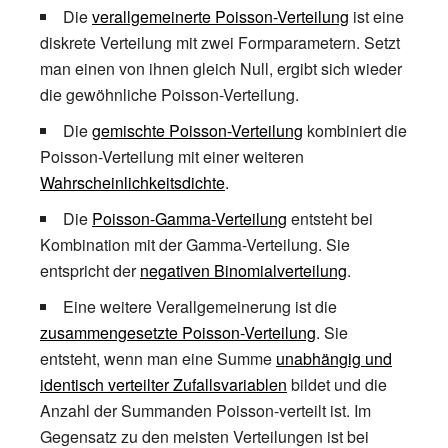
_{1}\lambda _{2}}})}
Die
verallgemeinerte Poisson-Verteilung
ist eine
diskrete Verteilung mit zwei Formparametern. Setzt
man einen von ihnen gleich Null, ergibt sich wieder
die gewöhnliche Poisson-Verteilung.
Die
gemischte Poisson-Verteilung
kombiniert die
Poisson-Verteilung mit einer weiteren
Wahrscheinlichkeitsdichte
.
Die
Poisson-Gamma-Verteilung
entsteht bei
Kombination mit der Gamma-Verteilung. Sie
entspricht der
negativen Binomialverteilung
.
Eine weitere Verallgemeinerung ist die
zusammengesetzte Poisson-Verteilung
. Sie
entsteht, wenn man eine Summe
unabhängig und
identisch verteilter Zufallsvariablen
bildet und die
Anzahl der Summanden Poisson-verteilt ist. Im
Gegensatz zu den meisten Verteilungen ist bei