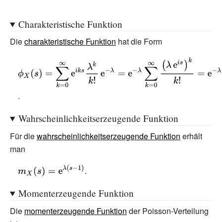
(t)=\lambda
\kappa
(e^{t}-1)}
_{i}=\lambda
Charakteristische Funktion
}
Die
charakteristische Funktion
hat die Form
{\displaystyle
\phi _{X}
(s)=\sum
.
_{k=0}^{\infty
}\mathrm {e}
Wahrscheinlichkeitserzeugende Funktion
^{iks}{\frac
Für die
wahrscheinlichkeitserzeugende Funktion
erhält
{\lambda ^{k}}
man
{k!}}\,\mathrm
{e} ^{-\lambda
{\displaystyle
.
}=\mathrm {e}
m_{X}
^{-\lambda
Momenterzeugende Funktion
(s)=\mathrm
}\sum
{e} ^{\lambda
Die
momenterzeugende Funktion
der Poisson-Verteilung
_{k=0}^{\infty }
(s-1)}}