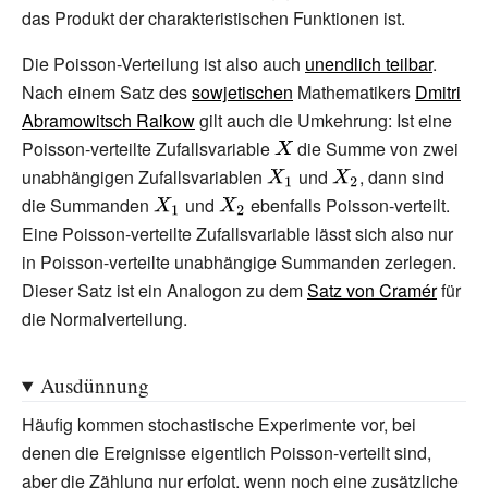
{Poi} (\lambda
das Produkt der charakteristischen Funktionen ist.
_{1}+\lambda _{2})}
Die Poisson-Verteilung ist also auch
unendlich teilbar
.
Nach einem Satz des
sowjetischen
Mathematikers
Dmitri
Abramowitsch Raikow
gilt auch die Umkehrung: Ist eine
Poisson-verteilte Zufallsvariable
{\displaystyle
die Summe von zwei
unabhängigen Zufallsvariablen
{\displaystyle
X}
und
{\displaystyle
, dann sind
die Summanden
{\displaystyle
und
{\displaystyle
ebenfalls Poisson-verteilt.
X_{1}}
X_{2}}
Eine Poisson-verteilte Zufallsvariable lässt sich also nur
X_{1}}
X_{2}}
in Poisson-verteilte unabhängige Summanden zerlegen.
Dieser Satz ist ein Analogon zu dem
Satz von Cramér
für
die Normalverteilung.
Ausdünnung
Häufig kommen stochastische Experimente vor, bei
denen die Ereignisse eigentlich Poisson-verteilt sind,
aber die Zählung nur erfolgt, wenn noch eine zusätzliche