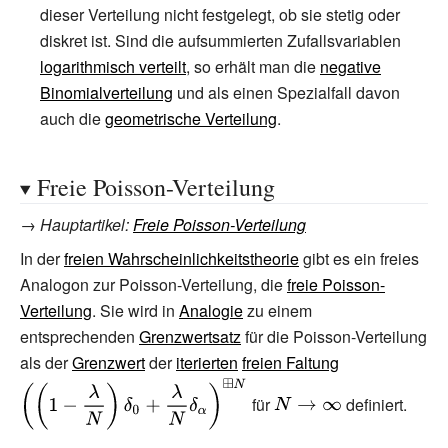
dieser Verteilung nicht festgelegt, ob sie stetig oder
diskret ist. Sind die aufsummierten Zufallsvariablen
logarithmisch verteilt
, so erhält man die
negative
Binomialverteilung
und als einen Spezialfall davon
auch die
geometrische Verteilung
.
Freie Poisson-Verteilung
→
Hauptartikel
:
Freie Poisson-Verteilung
In der
freien Wahrscheinlichkeitstheorie
gibt es ein freies
Analogon zur Poisson-Verteilung, die
freie Poisson-
Verteilung
. Sie wird in
Analogie
zu einem
entsprechenden
Grenzwertsatz
für die Poisson-Verteilung
als der
Grenzwert
der
iterierten
freien Faltung
{\displaystyle
{\displaystyle
\left(\left(1-{\frac
für
definiert.
N\to \infty }
{\lambda }
{N}}\right)\delta