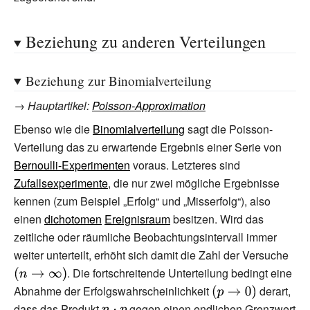
Beziehung zu anderen Verteilungen
Beziehung zur Binomialverteilung
→
Hauptartikel
:
Poisson-Approximation
Ebenso wie die
Binomialverteilung
sagt die Poisson-
Verteilung das zu erwartende Ergebnis einer Serie von
Bernoulli-Experimenten
voraus. Letzteres sind
Zufallsexperimente
, die nur zwei mögliche Ergebnisse
kennen (zum Beispiel „Erfolg“ und „Misserfolg“), also
einen
dichotomen
Ereignisraum
besitzen. Wird das
zeitliche oder räumliche Beobachtungsintervall immer
weiter unterteilt, erhöht sich damit die Zahl der Versuche
{\di
. Die fortschreitende Unterteilung bedingt eine
(n\to
Abnahme der Erfolgswahrscheinlichkeit
{\displaystyle
derart,
(p\to 0)}
dass das Produkt
{\displaystyle
gegen einen endlichen Grenzwert