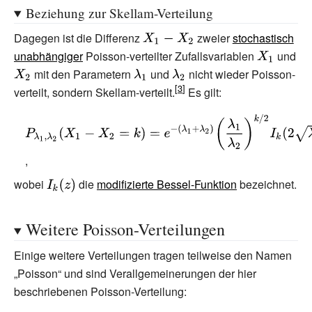
(2\lambda )}
)=P(n,\lambda
Beziehung zur Skellam-Verteilung
)}
Dagegen ist die Differenz
{\displaystyle
zweier
stochastisch
unabhängiger
Poisson-verteilter Zufallsvariablen
X_{1}-X_{2}}
{\displayst
und
{\displaystyle
mit den Parametern
{\displaystyle
und
{\displaystyle
nicht wieder Poisson-
X_{1}}
X_{2}}
verteilt, sondern
Skellam-verteilt
\lambda
.
\lambda
Es gilt:
_{1}}
_{2}}
{\displaystyle
P_{\lambda
_{1},\lambda _{2}}
,
(X_{1}-X_{2}=k)=e^{-
wobei
{\displaystyle
die
modifizierte Bessel-Funktion
bezeichnet.
(\lambda
I_{k}(z)}
_{1}+\lambda
Weitere Poisson-Verteilungen
_{2})}\left({\frac
{\lambda _{1}}
Einige weitere Verteilungen tragen teilweise den Namen
{\lambda
„Poisson“ und sind Verallgemeinerungen der hier
_{2}}}\right)^{k/2}I_{k}
beschriebenen Poisson-Verteilung:
(2{\sqrt {\lambda