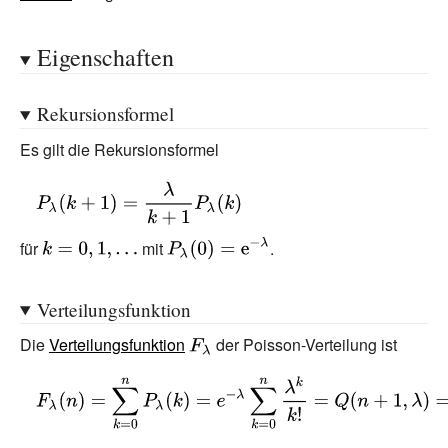
\lambda }
Eigenschaften
Rekursionsformel
Es gilt die Rekursionsformel
{\displaystyle
P_{\lambda }
(k+1)={\frac
{\displaystyle
{\displaystyle
für
mit
.
{\lambda }
k=0,1,\dots }
P_{\lambda }
{k+1}}P_{\lambda
(0)=\mathrm
Verteilungsfunktion
}(k)}
{e} ^{-
Die
Verteilungsfunktion
{\displaystyle
der Poisson-Verteilung ist
\lambda }}
F_{\lambda
{\displaystyle
}}
F_{\lambda }(n)=\sum
_{k=0}^{n}P_{\lambda