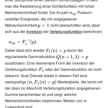
(1-\alpha
man die Realisierung einer Schätzfunktion mit hoher
/2;2n+2)}
Wahrscheinlichkeit findet. Die Anzahl
{\displaystyle
Poisson-
n_{\text{up}}}
verteilter Ereignisse, die mit vorgegebener
Wahrscheinlichkeit
{\displaystyle
nicht überschritten wird, lässt
sich aus der
Inversion
p<1}
der
Verteilungsfunktion
berechnen:
{\displaystyle
n_{\text{up}}=F_{\lambda
Dabei lässt sich wieder
{\displaystyle
durch die
}^{-1}(p).}
F_{\lambda }
regularisierte Gammafunktion
{\displaystyle
(n)=p}
Q(n+1,\lambda
ausdrücken. Eine elementare Form der Inversion der
)=p}
Verteilungsfunktion
{\displaystyle
oder der Gammafunktion ist nicht
bekannt. Gute Dienste leistet in diesem Fall eine
F_{\lambda
zweispaltige
{\displaystyle
}}
Wertetabelle, die leicht mit
(n,F_{\lambda
der oben im Abschnitt Verteilungsfunktion angegebenen
}(n)=p)}
Summe berechenbar ist und zeigt, welche
Wahrscheinlichkeiten bestimmten Werten von
{\displaystyle
zugeordnet sind.
n}