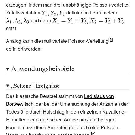
erzeugen, indem man drei unabhängige Poisson-verteilte
X_{1},X_{2}}
Zufallsvariablen
{\displaystyle
definiert mit Parametern
{\displa
und dann
Y_{1},Y_{2},Y_{3}}
{\displaystyle
\lambda
setzt.
X_{1}=Y_{1}+Y_{3},X_{2}=Y_{2}+Y_{3}
_{1},\l
_{2},\l
Analog kann die multivariate Poisson-Verteilung
_{3}}
definiert werden.
Anwendungsbeispiele
„Seltene“ Ereignisse
Das klassische Beispiel stammt von
Ladislaus von
Bortkewitsch
, der bei der Untersuchung der Anzahlen der
Todesfälle durch Hufschlag in den einzelnen
Kavallerie
-
Einheiten der preußischen Armee pro Jahr belegen
konnte, dass diese Anzahlen gut durch eine Poisson-