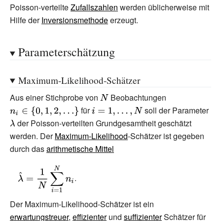
{e}
Poisson-verteilte
Zufallszahlen
werden üblicherweise mit
^{k(1+\ln(\lambda
Hilfe der
Inversionsmethode
erzeugt.
/k))-\lambda }}
{\sqrt {2\pi
Parameterschätzung
(k+1/6)}}}.}
Maximum-Likelihood-Schätzer
Aus einer Stichprobe von
{\displaystyle
Beobachtungen
{\displaystyle
für
{\displaystyle
N}
soll der Parameter
n_{i}\in \
{\d
i=1,\dotsc ,N}
{0,1,2,\dotsc
\la
der Poisson-verteilten Grundgesamtheit geschätzt
\}}
werden. Der
Maximum-Likelihood
-Schätzer ist gegeben
durch das
arithmetische Mittel
{\displaystyle
.
{\hat {\lambda
}}={\frac {1}
Der Maximum-Likelihood-Schätzer ist ein
{N}}\sum
erwartungstreuer
,
effizienter
und
suffizienter
Schätzer für
_{i=1}^{N}n_{i}}