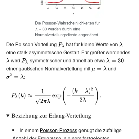
Die Poisson-Wahrscheinlichkeiten für
λ
=
30 werden durch eine
Normalverteilungsdichte angenähert
Die Poisson-Verteilung
{\displaystyle
hat für kleine Werte von
{\display
eine stark asymmetrische Gestalt. Für größer werdendes
P_{\lambda
\lambda 
{\di
wird
{\displaystyle
symmetrischer und ähnelt ab etwa
}}
{\displaystyle
\la
einer gaußschen
P_{\lambda
Normalverteilung
mit
{\displaystyle
\lambda =30}
und
{\displays
}}
\mu
\sigma
:
=\lambda }
^{2}=\lam
{\displaystyle
}
P_{\lambda }
(k)\approx
{\frac {1}{\sqrt
Beziehung zur Erlang-Verteilung
{2\pi \lambda
In einem
Poisson-Prozess
genügt die zufällige
}}}\exp \left(-
Anzahl der Ereignisse in einem festgelegten
{\frac {(k-