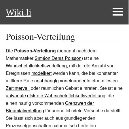
Wiki.li
Poisson-Verteilung
Die
Poisson-Verteilung
(benannt nach dem
Mathematiker
Siméon Denis Poisson
) ist eine
Wahrscheinlichkeitsverteilung
, mit der die Anzahl von
Ereignissen
modelliert
werden kann, die bei konstanter
mittlerer Rate
unabhängig voneinander
in einem festen
Zeitintervall
oder räumlichen Gebiet eintreten. Sie ist eine
univariate
diskrete Wahrscheinlichkeitsverteilung
, die
einen häufig vorkommenden
Grenzwert der
Binomialverteilung
für unendlich viele Versuche darstellt.
Sie lässt sich aber auch aus grundlegenden
Prozesseigenschaften axiomatisch herleiten.