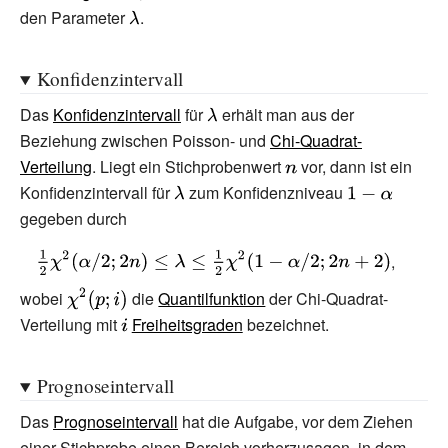
den Parameter
{\displaystyle
.
\lambda }
Konfidenzintervall
Das
Konfidenzintervall
für
{\displaystyle
erhält man aus der
Beziehung zwischen Poisson- und
\lambda }
Chi-Quadrat-
Verteilung
. Liegt ein Stichprobenwert
{\displaystyle
vor, dann ist ein
Konfidenzintervall für
{\displaystyle
zum Konfidenzniveau
n}
{\displaystyle
gegeben durch
\lambda }
1-\alpha }
{\displaystyle
,
{\tfrac {1}
{\displaystyle
wobei
die
Quantilfunktion
der Chi-Quadrat-
{2}}\chi ^{2}
\chi ^{2}(p;i)}
Verteilung mit
{\displaystyle
Freiheitsgraden
bezeichnet.
(\alpha
i}
/2;2n)\leq
Prognoseintervall
\lambda \leq
{\tfrac {1}
Das
Prognoseintervall
hat die Aufgabe, vor dem Ziehen
{2}}\chi ^{2}
einer Stichprobe einen Bereich vorherzusagen, in dem