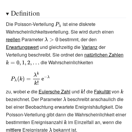
Definition
Die Poisson-Verteilung
{\displaystyle
ist eine diskrete
Wahrscheinlichkeitsverteilung. Sie wird durch einen
P_{\lambda
reellen
Parameter
{\displaystyle
}}
bestimmt, der den
Erwartungswert
und gleichzeitig die
\lambda >0}
Varianz
der
Verteilung beschreibt. Sie ordnet den
natürlichen Zahlen
{\di
die Wahrscheinlichkeiten
k=0,
}
{\displaystyle
P_{\lambda }
(k)={\frac
zu, wobei
{\displaystyle
die
Eulersche Zahl
und
{\displaystyle
die
Fakultät
von
{\dis
{\lambda
bezeichnet. Der Parameter
\mathrm {e} }
{\displaystyle
beschreibt anschaulich die
k!}
k}
^{k}}
bei einer Beobachtung erwartete Ereignishäufigkeit. Die
\lambda }
{k!}}\,\mathrm
Poisson-Verteilung gibt dann die Wahrscheinlichkeit einer
{e} ^{-
bestimmten Ereignisanzahl
{\displaystyle
im Einzelfall an, wenn die
\lambda }}
mittlere
Ereignisrate
{\displaystyle
bekannt ist.
k}