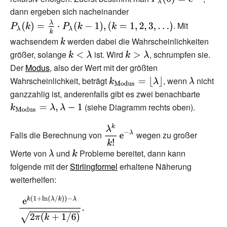
(k)}
P_{\lambda }
dann ergeben sich nacheinander
{\displaystyle
(0)=\mathrm
P_{\lambda }
. Mit
{e} ^{-
(k)={\tfrac
wachsendem
{\displaystyle
werden dabei die Wahrscheinlichkeiten
\lambda }}
{\lambda }
größer, solange
k}
{\displaystyle
ist. Wird
{\displaystyle
, schrumpfen sie.
{k}}\cdot
Der
Modus
, also der Wert mit der größten
k<\lambda }
k>\lambda }
P_{\lambda }
Wahrscheinlichkeit, beträgt
{\displaystyle
, wenn
{\displayst
nicht
(k-1),
k_{\mathrm
\lambda }
ganzzahlig ist, anderenfalls gibt es zwei benachbarte
{\displ
(k=1,2,3,\dotsc
{Modus}
(siehe Diagramm rechts oben).
k_{\tex
)}
}=\lfloor
,\lambd
{\displaystyle
\lambda
Falls die Berechnung von
wegen zu großer
{\frac
\rfloor }
Werte von
{\displaystyle
und
{\displaystyle
Probleme bereitet, dann kann
{\lambda
folgende mit der
\lambda }
Stirlingformel
k}
erhaltene Näherung
^{k}}
weiterhelfen:
{k!}}\,\mathrm
{e} ^{-
{\displaystyle
\lambda }}
{\frac {\mathrm