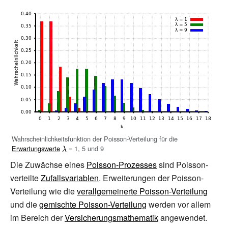
Wahrscheinlichkeitsfunktion der Poisson-Verteilung für die
Erwartungswerte
{\displaystyle
= 1, 5 und 9
\lambda }
Die Zuwächse eines
Poisson-Prozesses
sind Poisson-
verteilte
Zufallsvariablen
. Erweiterungen der Poisson-
Verteilung wie die
verallgemeinerte Poisson-Verteilung
und die
gemischte Poisson-Verteilung
werden vor allem
im Bereich der
Versicherungsmathematik
angewendet.