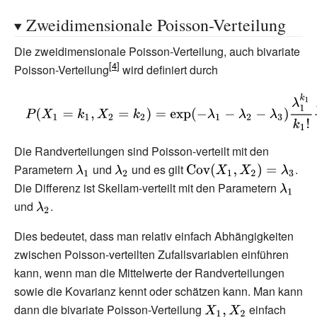
_{0}+{\frac
Zweidimensionale Poisson-Verteilung
{\lambda }
{N}}\delta
Die zweidimensionale Poisson-Verteilung, auch bivariate
_{\alpha
Poisson-Verteilung
wird definiert durch
}\right)^{\boxpl
{\displaystyle
N}}
P(X_{1}=k_{1},X_{2}=k_{2})=\exp
\left(-\lambda _{1}-\lambda _{2}-
Die Randverteilungen sind Poisson-verteilt mit den
\lambda _{3}\right){\frac {\lambda
Parametern
{\displaystyle
und
{\displaystyle
und es gilt
{\displaystyle
.
_{1}^{k_{1}}}{k_{1}!}}{\frac
\lambda
\lambda
\operatorname {Cov}
Die Differenz ist Skellam-verteilt mit den Parametern
{\displ
{\lambda _{2}^{k_{2}}}
_{1}}
_{2}}
(X_{1},X_{2})=\lambda
und
{\displaystyle
.
\lambd
{k_{2}!}}\sum
_{3}}
\lambda
_{1}}
_{k=0}^{\min(k_{1},k_{2})}{\binom
Dies bedeutet, dass man relativ einfach Abhängigkeiten
_{2}}
{k_{1}}{k}}{\binom {k_{2}}
zwischen Poisson-verteilten Zufallsvariablen einführen
{k}}k!\left({\frac {\lambda _{3}}
kann, wenn man die Mittelwerte der Randverteilungen
{\lambda _{1}\lambda
sowie die Kovarianz kennt oder schätzen kann. Man kann
_{2}}}\right)^{k}}
dann die bivariate Poisson-Verteilung
{\displaystyle
einfach