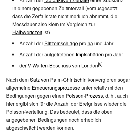
Anzahl der
radioaktiven Zerfälle
einer Substanz
in einem gegebenen Zeitintervall (vorausgesetzt,
dass die Zerfallsrate nicht merklich abnimmt, die
Messdauer also klein im Vergleich zur
Halbwertszeit
ist)
Anzahl der
Blitzeinschläge
pro
ha
und Jahr
Anzahl der aufgetretenen
Impfschäden
pro Jahr
der
V-Waffen-Beschuss von London
Nach dem
Satz von Palm-Chintschin
konvergieren sogar
allgemeine
Erneuerungsprozesse
unter relativ milden
Bedingungen gegen einen
Poisson-Prozess
, d.
h., auch
hier ergibt sich für die Anzahl der Ereignisse wieder die
Poisson-Verteilung. Das bedeutet, dass die oben
angegebenen Bedingungen noch erheblich
abgeschwächt werden können.