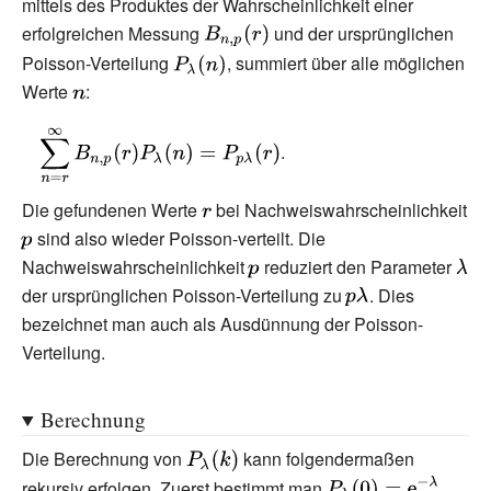
mittels des Produktes der Wahrscheinlichkeit einer
r}
erfolgreichen Messung
{\displaystyle
und der ursprünglichen
B_{n,p}(r)}
Poisson-Verteilung
{\displaystyle
, summiert über alle möglichen
P_{\lambda }
Werte
{\displaystyle
:
(n)}
n}
{\displaystyle
.
\sum \limits
_{n=r}^{\infty
Die gefundenen Werte
{\displaystyle
bei Nachweiswahrscheinlichkeit
}B_{n,p}
{\displaystyle
sind also wieder Poisson-verteilt. Die
r}
(r)P_{\lambda }
p}
Nachweiswahrscheinlichkeit
{\displaystyle
reduziert den Parameter
{\di
(n)=P_{p\lambda
der ursprünglichen Poisson-Verteilung zu
p}
{\displaystyle
. Dies
\lam
}(r)}
bezeichnet man auch als Ausdünnung der Poisson-
p\lambda }
Verteilung.
Berechnung
Die Berechnung von
{\displaystyle
kann folgendermaßen
P_{\lambda }
{\displaystyle
rekursiv erfolgen. Zuerst bestimmt man
,