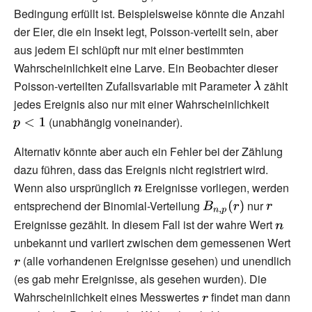
Bedingung erfüllt ist. Beispielsweise könnte die Anzahl
der Eier, die ein Insekt legt, Poisson-verteilt sein, aber
aus jedem Ei schlüpft nur mit einer bestimmten
Wahrscheinlichkeit eine Larve. Ein Beobachter dieser
Poisson-verteilten Zufallsvariable mit Parameter
{\displaysty
zählt
jedes Ereignis also nur mit einer Wahrscheinlichkeit
\lambda }
{\display
(unabhängig voneinander).
p<1}
Alternativ könnte aber auch ein Fehler bei der Zählung
dazu führen, dass das Ereignis nicht registriert wird.
Wenn also ursprünglich
{\displaystyle
Ereignisse vorliegen, werden
entsprechend der Binomial-Verteilung
n}
{\displaystyle
nur
{\display
B_{n,p}(r)}
r}
Ereignisse gezählt. In diesem Fall ist der wahre Wert
{\displ
unbekannt und variiert zwischen dem gemessenen Wert
n}
{\di
(alle vorhandenen Ereignisse gesehen) und unendlich
r}
(es gab mehr Ereignisse, als gesehen wurden). Die
Wahrscheinlichkeit eines Messwertes
{\displaystyle
findet man dann