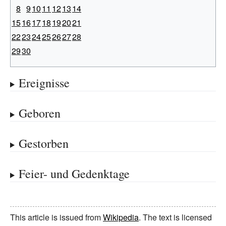
8
9
10
11
12
13
14
15
16
17
18
19
20
21
22
23
24
25
26
27
28
29
30
Ereignisse
Geboren
Gestorben
Feier- und Gedenktage
This article is issued from
Wikipedia
. The text is licensed