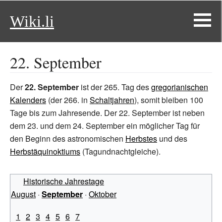
Wiki.li
22. September
Der
22. September
ist der 265. Tag des
gregorianischen
Kalenders
(der 266. in
Schaltjahren
), somit bleiben 100
Tage bis zum Jahresende. Der 22. September ist neben
dem 23. und dem 24. September ein möglicher Tag für
den Beginn des astronomischen
Herbstes
und des
Herbstäquinoktiums
(Tagundnachtgleiche).
Historische Jahrestage
August
·
September
·
Oktober
1
2
3
4
5
6
7