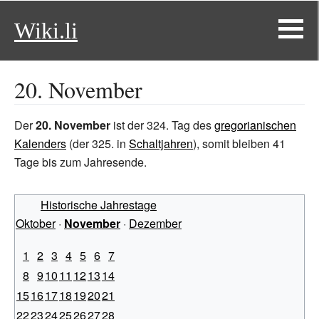
Wiki.li
20. November
Der
20. November
ist der 324. Tag des
gregorianischen
Kalenders
(der 325. in
Schaltjahren
), somit bleiben 41
Tage bis zum Jahresende.
Historische Jahrestage
Oktober
·
November
·
Dezember
1
2
3
4
5
6
7
8
9
10
11
12
13
14
15
16
17
18
19
20
21
22
23
24
25
26
27
28