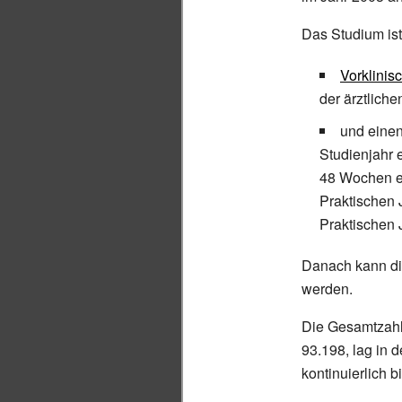
Das Studium ist
Vorklinis
der ärztlich
und einen 
Studienjahr 
48 Wochen ein
Praktischen J
Praktischen J
Danach kann die
werden.
Die Gesamtzahl 
93.198, lag in 
kontinuierlich b