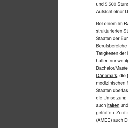
und 5.500 Stund
Aufsicht einer 
Bei einem im 
strukturierten 
Staaten der Eu
Berufsbereiche q
Tätigkeiten der
hatten nur weni
Bachelor/Maste
Dänemark
, die
medizinischen F
Staaten überlas
die Umsetzung h
auch
Italien
un
getroffen. Zu d
(AMEE) auch D