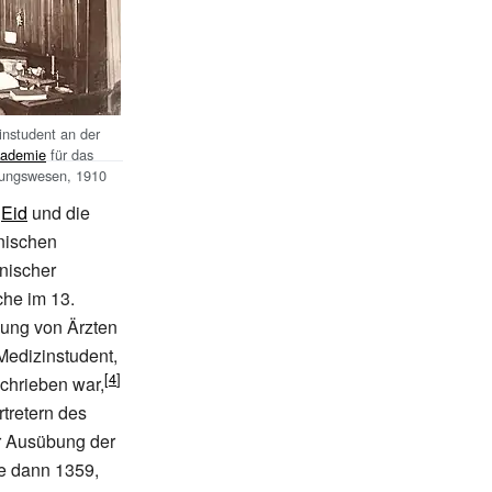
instudent an der
kademie
für das
ldungswesen, 1910
n
Eid
und die
nischen
nischer
che im 13.
ldung von Ärzten
Medizinstudent,
chrieben war,
rtretern des
ur Ausübung der
e dann 1359,