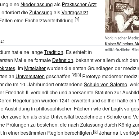
dung eine
Niederlassung
als
Praktischer Arzt
 erfordert die
Zulassung
als
Vertragsarzt
Fällen eine Facharztweiterbildung.
Vorklinischer Mediz
te
Kaiser-Wilhelms-A
militärärztliche Bi
dium hat eine lange
Tradition
. Es erhielt in
rsten Mal eine formale
Definition
, bekannt vor allem durch de
okrates
. Im
Mittelalter
wurden die ersten Grundlagen der medizi
tten an
Universitäten
geschaffen.
Prototyp moderner medizi
r die im 10. Jahrhundert entstandene
Schule von Salerno
, wel
er Friedrich II. verbindliche und anerkannte Statuten zur Ausbi
 Deren Regelungen wurden 1241 erweitert und seither hatte ein 
ne Ausbildung in philosophischen Fächern wie der
Logik
vorges
 der zuweilen als erste Universität bezeichneten Schule und Ve
iche Prüfungen zu bestehen, die nach Zulassung durch König z
zt in einer bestimmten Region berechtigten.
Johanna I.
verfügt