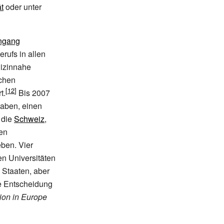
ät
oder unter
ngang
rufs in allen
dizinnahe
chen
t.
Bis 2007
aben, einen
 die
Schweiz
,
ren
eben. Vier
en Universitäten
 Staaten, aber
de Entscheidung
ion in Europe