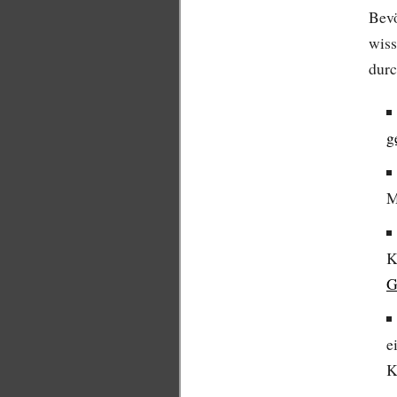
Bevö
wiss
durc
g
M
K
G
e
K