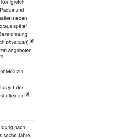
 Königreich
n Padua und
hatten neben
woraus später
e Bezeichnung
sch
physician
).
izin angeboten
der Medizin
aus § 1 der
streflexion.
ildung nach
s sechs Jahre