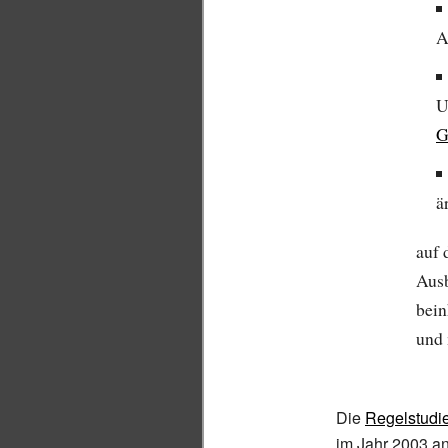
A
U
G
ä
auf 
Ausb
bein
und 
Die
Regelstudie
im Jahr 2003 an