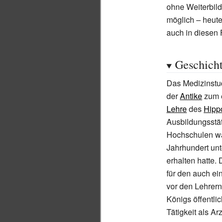
ohne Weiterbil
möglich – heute
auch in diesen 
Geschich
Das Medizinstu
der
Antike
zum e
Lehre
des
Hipp
Ausbildungsstä
Hochschulen wa
Jahrhundert unt
erhalten hatte.
für den auch ei
vor den Lehrern
Königs öffentl
Tätigkeit als Ar