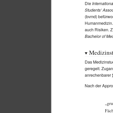
Die
Internation
Students’ Assoc
(bvmd) befürwor
Humanmedizin. 
auch Risiken. Z
Bachelor of Me
Medizins
Das Medizinstu
geregelt. Zugan
anrechenbarer
Nach der Appro
„gru
Fäch