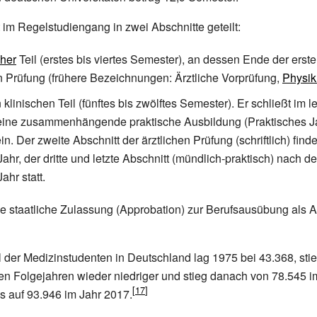
 im Regelstudiengang in zwei Abschnitte geteilt:
cher
Teil (erstes bis viertes Semester), an dessen Ende der erste
en Prüfung (frühere Bezeichnungen: Ärztliche Vorprüfung,
Physi
klinischen Teil (fünftes bis zwölftes Semester). Er schließt im l
eine zusammenhängende praktische Ausbildung (Praktisches Ja
. Der zweite Abschnitt der ärztlichen Prüfung (schriftlich) find
ahr, der dritte und letzte Abschnitt (mündlich-praktisch) nach d
ahr statt.
 staatliche Zulassung (Approbation) zur Berufsausübung als Ar
der Medizinstudenten in Deutschland lag 1975 bei 43.368, stie
den Folgejahren wieder niedriger und stieg danach von 78.545 
is auf 93.946 im Jahr 2017.