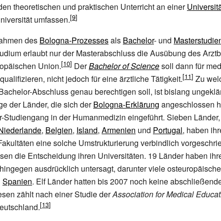
en theoretischen und praktischen Unterricht an einer
Universit
Universität umfassen.
Rahmen des
Bologna-Prozesses
als
Bachelor
- und
Masterstudie
Studium erlaubt nur der Masterabschluss die Ausübung des Arztbe
ropäischen Union.
Der
Bachelor of Science
soll dann für me
ualifizieren, nicht jedoch für eine ärztliche Tätigkeit.
Zu wel
 Bachelor-Abschluss genau berechtigen soll, ist bislang ungeklär
ge der Länder, die sich der
Bologna-Erklärung
angeschlossen h
r-Studiengang in der Humanmedizin eingeführt. Sieben Länder,
Niederlande
,
Belgien
,
Island
,
Armenien
und
Portugal
, haben ih
akultäten eine solche Umstrukturierung verbindlich vorgeschri
sen die Entscheidung ihren Universitäten. 19 Länder haben ihr
ingegen ausdrücklich untersagt, darunter viele osteuropäische
d
Spanien
. Elf Länder hatten bis 2007 noch keine abschließen
iesen zählt nach einer Studie der
Association for Medical Educat
eutschland.