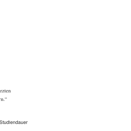
rzten
rn.“
 Studiendauer