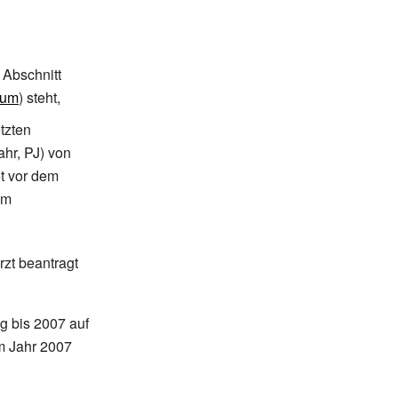
 Abschnitt
kum
) steht,
etzten
hr, PJ) von
et vor dem
em
zt beantragt
g bis 2007 auf
im Jahr 2007