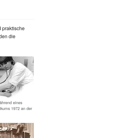
d praktische
den die
ährend eines
tikums 1972 an der