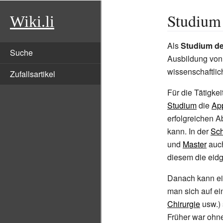
Studium
Wiki.li
Als
Studium de
Suche
Ausbildung vo
wissenschaftli
Zufallsartikel
Für die Tätigkei
Studium
die
Ap
erfolgreichen A
kann. In der
Sc
und
Master
auch
diesem die eid
Danach kann e
man sich auf e
Chirurgie
usw.) 
Früher war ohne