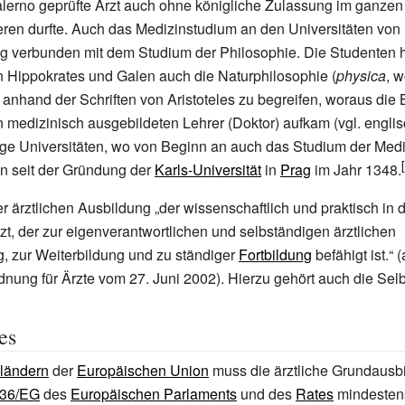
alerno geprüfte Arzt auch ohne königliche Zulassung im ganzen
eren durfte. Auch das Medizinstudium an den Universitäten vo
g verbunden mit dem Studium der Philosophie. Die Studenten 
 Hippokrates und Galen auch die Naturphilosophie (
physica
, 
 anhand der Schriften von Aristoteles zu begreifen, woraus di
n medizinisch ausgebildeten Lehrer (Doktor) aufkam (vgl. engli
ge Universitäten, wo von Beginn an auch das Studium der Med
en seit der Gründung der
Karls-Universität
in
Prag
im Jahr 1348.
der ärztlichen Ausbildung
„der wissenschaftlich und praktisch in 
zt, der zur eigenverantwortlichen und selbständigen ärztlichen
, zur Weiterbildung und zu ständiger
Fortbildung
befähigt ist.“
(
nung für Ärzte vom 27. Juni 2002)
. Hierzu gehört auch die Selb
es
sländern
der
Europäischen Union
muss die ärztliche Grundausb
/36/EG
des
Europäischen Parlaments
und des
Rates
mindesten