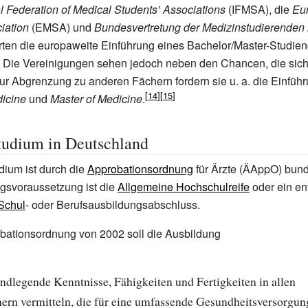
al Federation of Medical Students’ Associations
(IFMSA), die
Eu
iation
(EMSA) und
Bundesvertretung der Medizinstudierenden 
ten die europaweite Einführung eines Bachelor/Master-Studien
Die Vereinigungen sehen jedoch neben den Chancen, die sich 
ur Abgrenzung zu anderen Fächern fordern sie u.
a. die Einfüh
dicine
und
Master of Medicine
.
tudium in Deutschland
dium ist durch die
Approbationsordnung
für Ärzte (ÄAppO) bund
gsvoraussetzung ist die
Allgemeine Hochschulreife
oder ein e
Schul
- oder Berufsausbildungsabschluss.
bationsordnung von 2002 soll die Ausbildung
ndlegende Kenntnisse, Fähigkeiten und Fertigkeiten in allen
ern vermitteln, die für eine umfassende Gesundheitsversorgun