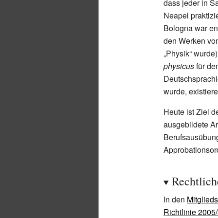
dass jeder in S
Neapel praktizi
Bologna war en
den Werken von
„Physik“ wurde)
physicus
für de
Deutschsprachi
wurde, existier
Heute ist Ziel 
ausgebildete Ar
Berufsausübung
Approbationsord
Rechtlich
In den
Mitglied
Richtlinie 2005