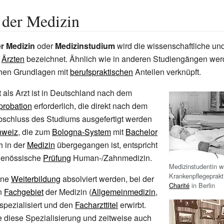
 der Medizin
r Medizin
oder
Medizinstudium
wird die wissenschaftliche un
n
Ärzten
bezeichnet. Ähnlich wie in anderen Studiengängen wer
chen Grundlagen mit
berufspraktischen
Anteilen verknüpft.
t als Arzt ist in Deutschland nach dem
probation
erforderlich, die direkt nach dem
bschluss des Studiums ausgefertigt werden
hweiz
, die zum
Bologna-System
mit
Bachelor
 in der
Medizin
übergegangen ist, entspricht
genössische
Prüfung
Human-/Zahnmedizin.
Medizinstudentin w
Krankenpflegeprak
ine
Weiterbildung
absolviert werden, bei der
Charité
in Berlin
in
Fachgebiet
der Medizin (
Allgemeinmedizin
,
spezialisiert und den
Facharzttitel
erwirbt.
 diese Spezialisierung und zeitweise auch