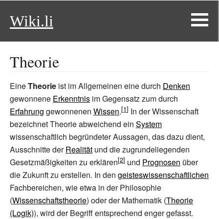
Wiki.li
Theorie
Eine
Theorie
ist im Allgemeinen eine durch
Denken
gewonnene
Erkenntnis
im Gegensatz zum durch
Erfahrung
gewonnenen
Wissen
.
In der Wissenschaft
bezeichnet Theorie abweichend ein
System
wissenschaftlich begründeter Aussagen, das dazu dient,
Ausschnitte der
Realität
und die zugrundeliegenden
Gesetzmäßigkeiten zu erklären
und
Prognosen
über
die Zukunft zu erstellen. In den
geisteswissenschaftlichen
Fachbereichen, wie etwa in der Philosophie
(
Wissenschaftstheorie
) oder der Mathematik (
Theorie
(Logik)
), wird der Begriff entsprechend enger gefasst.