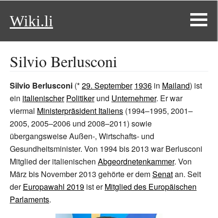
Wiki.li
Silvio Berlusconi
Silvio Berlusconi
(*
29. September
1936
in
Mailand
) ist
ein
italienischer
Politiker
und
Unternehmer
. Er war
viermal
Ministerpräsident Italiens
(1994–1995, 2001–
2005, 2005–2006 und 2008–2011) sowie
übergangsweise Außen-, Wirtschafts- und
Gesundheitsminister. Von 1994 bis 2013 war Berlusconi
Mitglied der italienischen
Abgeordnetenkammer
. Von
März bis November 2013 gehörte er dem
Senat
an. Seit
der
Europawahl 2019
ist er
Mitglied des Europäischen
Parlaments
.