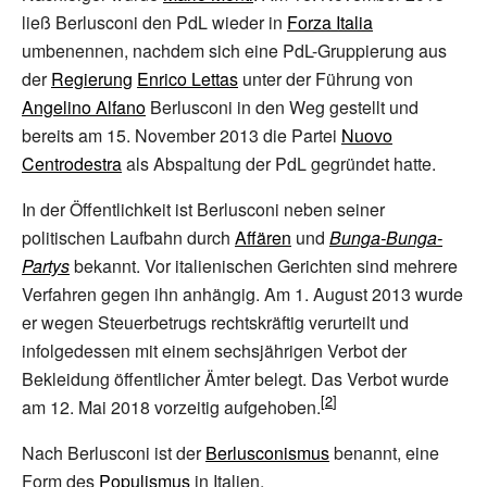
ließ Berlusconi den PdL wieder in
Forza Italia
umbenennen, nachdem sich eine PdL-Gruppierung aus
der
Regierung
Enrico Lettas
unter der Führung von
Angelino Alfano
Berlusconi in den Weg gestellt und
bereits am 15. November 2013 die Partei
Nuovo
Centrodestra
als Abspaltung der PdL gegründet hatte.
In der Öffentlichkeit ist Berlusconi neben seiner
politischen Laufbahn durch
Affären
und
Bunga-Bunga-
Partys
bekannt. Vor italienischen Gerichten sind mehrere
Verfahren gegen ihn anhängig. Am 1. August 2013 wurde
er wegen Steuerbetrugs rechtskräftig verurteilt und
infolgedessen mit einem sechsjährigen Verbot der
Bekleidung öffentlicher Ämter belegt. Das Verbot wurde
am 12. Mai 2018 vorzeitig aufgehoben.
Nach Berlusconi ist der
Berlusconismus
benannt, eine
Form des
Populismus
in Italien.