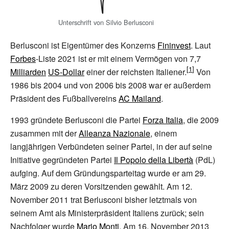
Unterschrift von Silvio Berlusconi
Berlusconi ist Eigentümer des Konzerns
Fininvest
. Laut
Forbes
-Liste 2021 ist er mit einem Vermögen von 7,7
Milliarden
US-Dollar
einer der reichsten Italiener.
Von
1986 bis 2004 und von 2006 bis 2008 war er außerdem
Präsident des Fußballvereins
AC Mailand
.
1993 gründete Berlusconi die Partei
Forza Italia
, die 2009
zusammen mit der
Alleanza Nazionale
, einem
langjährigen Verbündeten seiner Partei, in der auf seine
Initiative gegründeten Partei
Il Popolo della Libertà
(PdL)
aufging. Auf dem Gründungsparteitag wurde er am 29.
März 2009 zu deren Vorsitzenden gewählt. Am 12.
November 2011 trat Berlusconi bisher letztmals von
seinem Amt als Ministerpräsident Italiens zurück; sein
Nachfolger wurde
Mario Monti
. Am 16. November 2013