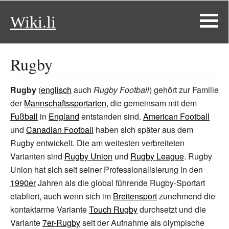
Wiki.li
Rugby
Rugby
(
englisch
auch
Rugby Football
) gehört zur Familie
der
Mannschaftssportarten
, die gemeinsam mit dem
Fußball
in
England
entstanden sind.
American Football
und
Canadian Football
haben sich später aus dem
Rugby entwickelt. Die am weitesten verbreiteten
Varianten sind
Rugby Union
und
Rugby League
. Rugby
Union hat sich seit seiner Professionalisierung in den
1990er
Jahren als die global führende Rugby-Sportart
etabliert, auch wenn sich im
Breitensport
zunehmend die
kontaktarme Variante
Touch Rugby
durchsetzt und die
Variante
7er-Rugby
seit der Aufnahme als olympische