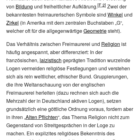
von
Bildung
und freiheitlicher Aufklärung.
Zwei der
bekanntesten freimaurerischen Symbole sind
Winkel
und
Zirkel
(in Amerika mit dem zentralen Buchstaben „G“,
welcher oft für die allgegenwärtige
Geometrie
steht).
Das Verhältnis zwischen Freimaurerei und
Religion
ist
häufig angespannt, aber differenziert: In der
französischen,
laizistisch
geprägten Tradition wurzelnde
Logen vermeiden religiöse Festlegungen und verstehen
sich als rein weltlicher, ethischer Bund. Gruppierungen,
die ihre Weltanschauung von der englischen
Freimaurerei herleiten (dazu rechnen sich auch die
Mehrzahl der in Deutschland aktiven Logen), setzen
grundsätzlich eine göttliche Ordnung voraus, fordern aber
in ihren „
Alten Pflichten
“, das Thema Religion nicht zum
Gegenstand von Streitgesprächen in der Loge zu
machen. Ein explizites religiöses Bekenntnis des