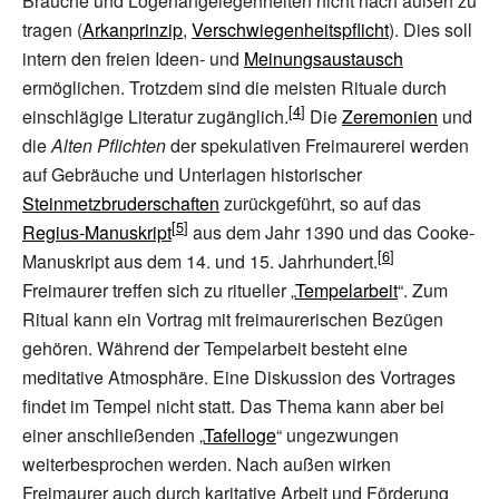
Bräuche und Logenangelegenheiten nicht nach außen zu
tragen (
Arkanprinzip
,
Verschwiegenheitspflicht
). Dies soll
intern den freien Ideen- und
Meinungsaustausch
ermöglichen. Trotzdem sind die meisten Rituale durch
einschlägige Literatur zugänglich.
Die
Zeremonien
und
die
Alten Pflichten
der spekulativen Freimaurerei werden
auf Gebräuche und Unterlagen historischer
Steinmetzbruderschaften
zurückgeführt, so auf das
Regius-Manuskript
aus dem Jahr 1390 und das Cooke-
Manuskript aus dem 14. und 15. Jahrhundert.
Freimaurer treffen sich zu ritueller „
Tempelarbeit
“. Zum
Ritual kann ein Vortrag mit freimaurerischen Bezügen
gehören. Während der Tempelarbeit besteht eine
meditative Atmosphäre. Eine Diskussion des Vortrages
findet im Tempel nicht statt. Das Thema kann aber bei
einer anschließenden „
Tafelloge
“ ungezwungen
weiterbesprochen werden. Nach außen wirken
Freimaurer auch durch karitative Arbeit und Förderung