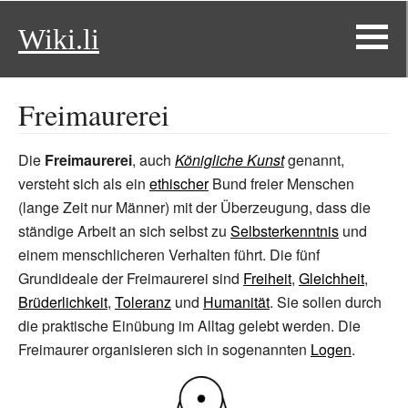
Wiki.li
Freimaurerei
Die
Freimaurerei
, auch
Königliche Kunst
genannt,
versteht sich als ein
ethischer
Bund freier Menschen
(lange Zeit nur Männer) mit der Überzeugung, dass die
ständige Arbeit an sich selbst zu
Selbsterkenntnis
und
einem menschlicheren Verhalten führt. Die fünf
Grundideale der Freimaurerei sind
Freiheit
,
Gleichheit
,
Brüderlichkeit
,
Toleranz
und
Humanität
. Sie sollen durch
die praktische Einübung im Alltag gelebt werden. Die
Freimaurer organisieren sich in sogenannten
Logen
.