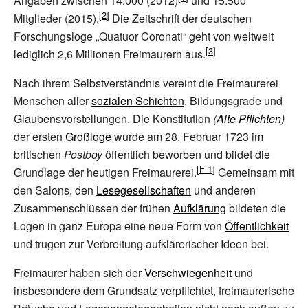
Angaben zwischen 14.000 (2012)
und 15.500
Mitglieder (2015).
Die Zeitschrift der deutschen
Forschungsloge „Quatuor Coronati“ geht von weltweit
lediglich 2,6 Millionen Freimaurern aus.
Nach ihrem Selbstverständnis vereint die Freimaurerei
Menschen aller
sozialen Schichten
, Bildungsgrade und
Glaubensvorstellungen. Die Konstitution
(
Alte Pflichten
)
der ersten
Großloge
wurde am 28. Februar 1723 im
britischen
Postboy
öffentlich beworben und bildet die
Grundlage der heutigen Freimaurerei.
Gemeinsam mit
den Salons, den
Lesegesellschaften
und anderen
Zusammenschlüssen der frühen
Aufklärung
bildeten die
Logen in ganz Europa eine neue Form von
Öffentlichkeit
und trugen zur Verbreitung aufklärerischer Ideen bei.
Freimaurer haben sich der
Verschwiegenheit
und
insbesondere dem Grundsatz verpflichtet, freimaurerische