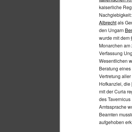
kaiserliche Reg
Nachgiebigkei
Albrecht
als Ge
den Ungarn
Be
wurde mit dem
Monarchen am 2
Verfassung Ung
Wesentlichen wi
Beratung eines
Vertretung alle
Hofkanzlei, die
mit der
Curia re
des
Tavernicus
Amtssprache wu
Beamten musste
aufgehoben erkl