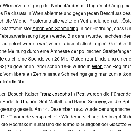
r Wiedervereinigung der
Nebenländer
mit Ungarn abhängig mac
s Reichsrats in Wien ablehnte und gegen jeden Beschluss des
rach die Wiener Regierung alle weiteren Verhandlungen ab. „Öst
e Staatsminister
Anton von Schmerling
in der Hoffnung, dass Un
r Februarverfassung fügen werde. Bis dahin wurde, nachdem de
aufgelöst worden war, wieder absolutistisch regiert. Gleichzeit
iche Meinung durch eine Amnestie der politischen Strafgefang
wie durch eine Spende von 20
Mio.
Gulden
zur Linderung einer e
63) zu gewinnen. Aber schon 1865 wurde in
Wien
das Regieru
: Vom liberalen Zentralismus Schmerlings ging man zum altkon
elcredis
über.
uen Besuch Kaiser
Franz Josephs
in
Pest
wurden die Führer de
n Partei in
Ungarn
, Graf
Mailath
und Baron
Sennyey
, an die Spi
ierung gestellt. Am 14.
Dezember 1865 wurde der ungarische
 Die Thronrede versprach die Wiederherstellung der Integrität 
 die Rechtskontinuität und die formelle Gültigkeit der Gesetze 