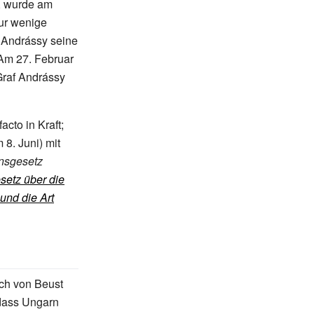
ß, wurde am
nur wenige
 Andrássy seine
 Am 27.
Februar
Graf Andrássy
cto in Kraft;
 8. Juni) mit
nsgesetz
setz über die
und die Art
ich von Beust
 dass Ungarn