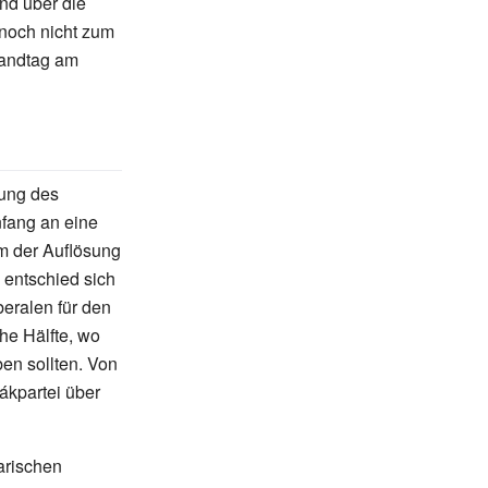
nd über die
noch nicht zum
andtag am
tung des
fang an eine
Um der Auflösung
entschied sich
eralen für den
che Hälfte, wo
en sollten. Von
ákpartei über
arischen