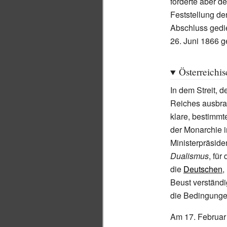
forderte aber d
Feststellung d
Abschluss gedi
26.
Juni 1866 g
Österreichi
In dem Streit, 
Reiches ausbra
klare, bestimmt
der Monarchie i
Ministerpräside
Dualismus
, für
die
Deutschen
,
Beust verständi
die Bedingunge
Am 17.
Februar