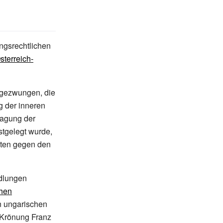
ngsrechtlichen
terreich-
gezwungen, die
g der inneren
lagung der
stgelegt wurde,
ten gegen den
dlungen
hen
en ungarischen
 Krönung Franz