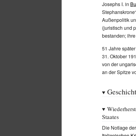
Josephs
I. in
Bu
Stephanskrone“)
Außenpolitik un
(juristisch und p
bestanden; ihr
51 Jahre späte
31.
Oktober 19
von der ungari
an der Spitze v
Geschich
Wiederherst
Staates
Die Notlage de
Italienischen Kr