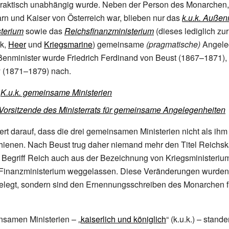
 praktisch unabhängig wurde. Neben der Person des Monarchen,
n und Kaiser von Österreich war, blieben nur das
k.u.k.
Außenm
sterium
sowie das
Reichsfinanzministerium
(dieses lediglich zu
ik,
Heer
und
Kriegsmarine
) gemeinsame
(pragmatische)
Angele
ußenminister wurde Friedrich Ferdinand von Beust (1867–1871), 
 (1871–1879) nach.
:
K.u.k. gemeinsame Ministerien
Vorsitzende des Ministerrats für gemeinsame Angelegenheiten
rt darauf, dass die drei gemeinsamen Ministerien nicht als ih
hienen. Nach Beust trug daher niemand mehr den Titel Reichsk
 Begriff Reich auch aus der Bezeichnung von Kriegsministeriu
nanzministerium weggelassen. Diese Veränderungen wurden 
gelegt, sondern sind den Ernennungsschreiben des Monarchen fü
nsamen Ministerien – „
kaiserlich und königlich
“
(k.u.k.) – stande