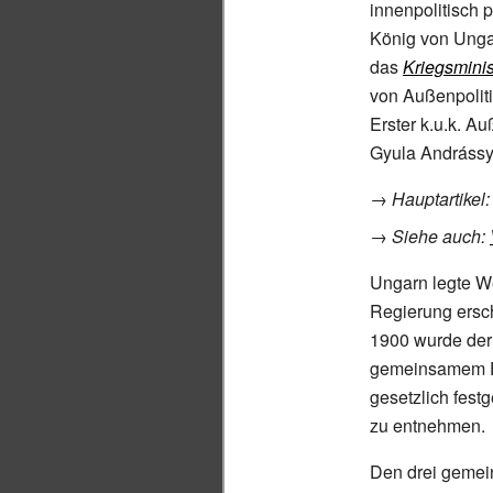
innenpolitisch
König von Ungar
das
Kriegsmini
von Außenpolit
Erster k.u.k. A
Gyula Andrássy
→
Hauptartikel
→
Siehe auch:
Ungarn legte We
Regierung ersc
1900 wurde der
gemeinsamem Fi
gesetzlich fest
zu entnehmen.
Den drei gemei