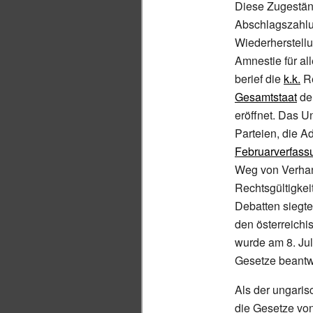
Diese Zugestän
Abschlagszahlu
Wiederherstell
Amnestie für al
berief die
k.k.
Re
Gesamtstaat
de
eröffnet. Das U
Parteien, die
Ad
Februarverfass
Weg von Verhan
Rechtsgültigkei
Debatten siegte
den österreichi
wurde am 8.
Ju
Gesetze beantw
Als der ungaris
die Gesetze vo