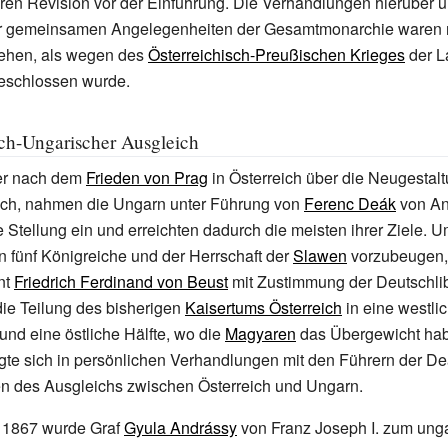
eren Revision vor der Einführung. Die Verhandlungen hierüber u
er gemeinsamen Angelegenheiten der Gesamtmonarchie waren 
ehen, als wegen des
Österreichisch-Preußischen Krieges
der L
eschlossen wurde.
sch-Ungarischer Ausgleich
der nach dem
Frieden von Prag
in Österreich über die Neugestal
ch, nahmen die Ungarn unter Führung von
Ferenc Deák
von An
e Stellung ein und erreichten dadurch die meisten ihrer Ziele. 
n fünf Königreiche und der Herrschaft der
Slawen
vorzubeugen, 
nt
Friedrich Ferdinand von Beust
mit Zustimmung der Deutschlib
 die Teilung des bisherigen
Kaisertums Österreich
in eine westli
 und eine östliche Hälfte, wo die
Magyaren
das Übergewicht hab
gte sich in persönlichen Verhandlungen mit den Führern der De
n des Ausgleichs zwischen Österreich und Ungarn.
 1867 wurde Graf
Gyula Andrássy
von Franz Joseph I. zum ung