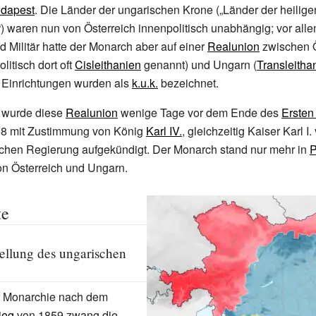
dapest
. Die Länder der ungarischen Krone („Länder der heilig
 waren nun von Österreich innenpolitisch unabhängig; vor alle
d Militär hatte der Monarch aber auf einer
Realunion
zwischen Ö
olitisch dort oft
Cisleithanien
genannt) und Ungarn (
Transleitha
e Einrichtungen wurden als
k.u.k.
bezeichnet.
r wurde diese
Realunion
wenige Tage vor dem Ende des
Ersten
18 mit Zustimmung von König
Karl
IV.
, gleichzeitig Kaiser Karl
I.
schen Regierung aufgekündigt. Der Monarch stand nur mehr in
P
on Österreich und Ungarn.
te
ellung des ungarischen
r Monarchie nach dem
ieg
von 1859 zwang die