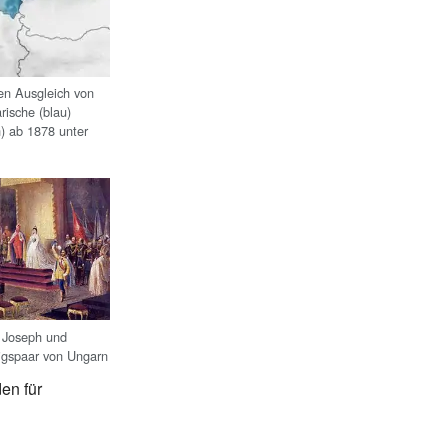
en Ausgleich von
rische (blau)
) ab 1878 unter
 Joseph und
igspaar von Ungarn
en für