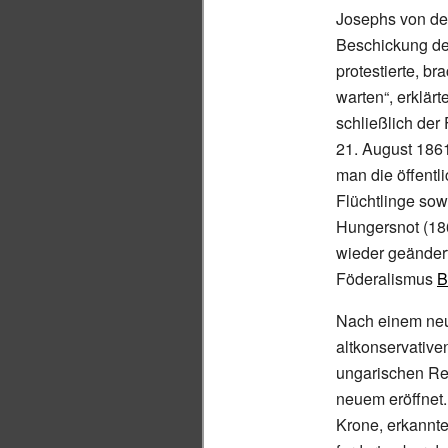
Josephs von de
Beschickung de
protestierte, b
warten“, erklärt
schließlich de
21.
August 1861 
man die öffentl
Flüchtlinge so
Hungersnot (18
wieder geändert
Föderalismus
B
Nach einem ne
altkonservative
ungarischen Reg
neuem eröffnet.
Krone, erkannte