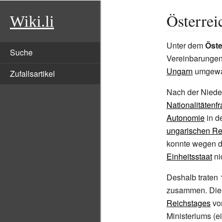
Österrei
Wiki.li
Unter dem
Öste
Suche
Vereinbarungen
Ungarn
umgewa
Zufallsartikel
Nach der Niede
Nationalitätenf
Autonomie
in d
ungarischen Re
konnte wegen d
Einheitsstaat
ni
Deshalb traten
zusammen. Dies
Reichstages
von
Ministeriums (e