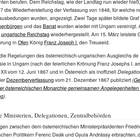
enten berufen. Dem Reichstag, wie der Landtag nun wieder hie
7 die Wiederherstellung der Verfassung von 1848, für welche 
ausbedungen wurden, angezeigt. Zwei Tage später bildete Graf
benbürgen
und das
Banat
wurden wieder mit Ungarn vereinigt.
r
ungarische Reichstag
wiederhergestellt. Am 15.
März leistete 
erung in
Ofen
König
Franz Joseph
I.
den Treueeid.
 die Regelungen des österreichisch-ungarischen Ausgleichs de fa
sie in Ungarn (nach der feierlichen Krönung Franz Josephs I. am
 XII vom 12.
Juni 1867 und in Österreich als inoffiziell
Delegatio
der
Dezemberverfassung
vom 21.
Dezember 1867 publiziert
(
Ge
der österreichischen Monarchie gemeinsamen Angelegenheiten 
ng
)
.
Ministerien, Delegationen, Zentralbehörden
gen zwischen dem österreichischen Ministerpräsidenten Friedr
schen Politikern Ferenc Deák und Gyula Andrássy erbrachten,