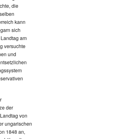
hte, die
selben
erreich kann
garn sich
r Landtag am
ig versuchte
enen und
ntsetzlichen
ngssystem
servativen
r
tze der
 Landtag von
der ungarischen
von 1848 an,