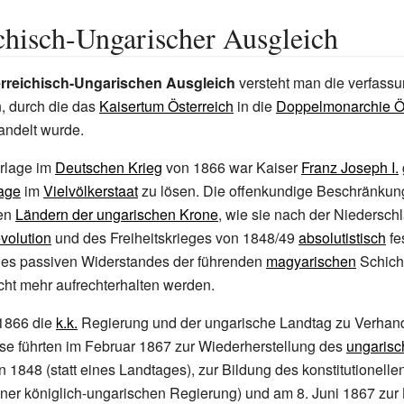
chisch-Ungarischer Ausgleich
rreichisch-Ungarischen Ausgleich
versteht man die verfassu
, durch die das
Kaisertum Österreich
in die
Doppelmonarchie Ös
ndelt wurde.
rlage im
Deutschen Krieg
von 1866 war Kaiser
Franz Joseph I.
rage
im
Vielvölkerstaat
zu lösen. Die offenkundige Beschränkun
en
Ländern der ungarischen Krone
, wie sie nach der Niedersch
volution
und des Freiheitskrieges von 1848/49
absolutistisch
fe
es passiven Widerstandes der führenden
magyarischen
Schich
cht mehr aufrechterhalten werden.
 1866 die
k.k.
Regierung und der ungarische Landtag zu Verhan
e führten im Februar 1867 zur Wiederherstellung des
ungarisc
 1848 (statt eines Landtages), zur Bildung des konstitutionell
iner königlich-ungarischen Regierung) und am 8.
Juni 1867 zur