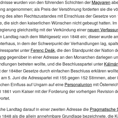
dnisse wurden von den führenden Schichten der
Magyaren
abe
ng angenommen; als Preis der Versöhnung forderten sie die vö
ung des alten Rechtszustandes mit Einschluss der Gesetze von
le, die sich den kaiserlichen Wünschen nicht gebeugt hatten. I
gierung gleichzeitig mit der Verkündung einer
neuen Verfassun
n Landtag nach dem Wahlgesetz von 1848 ein; dieser wurde am
nterhaus, in dem der Schwerpunkt der Verhandlungen lag, spalte
resspartei
unter
Ferenc Deák
, die den Standpunkt der Nation d
ung
gegenüber in einer Adresse an den Monarchen darlegen un
dlungen betreten wollte, und die
Beschlusspartei
unter
Kálmán
t der 1848er Gesetze durch einfachen Beschluss erklären wollt
 am 5.
Juni die Adresspartei mit 155 gegen 152 Stimmen, aber 
schen Einfluss auf Ungarn auf eine
Personalunion
mit Österreic
li 1861 vom Kaiser mit der Forderung der vorherigen Revision d
ortet.
che Landtag darauf in einer zweiten Adresse die
Pragmatische 
n 1848 als die allein annehmbare Grundlage bezeichnete, die 