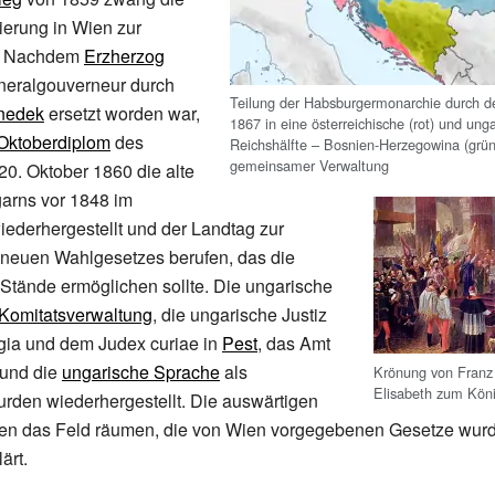
ierung in Wien zur
t: Nachdem
Erzherzog
neralgouverneur durch
Teilung der Habsburgermonarchie durch d
nedek
ersetzt worden war,
1867 in eine österreichische (rot) und unga
Oktoberdiplom
des
Reichshälfte – Bosnien-Herzegowina (grün
gemeinsamer Verwaltung
0. Oktober 1860 die alte
arns vor 1848 im
ederhergestellt und der Landtag zur
 neuen Wahlgesetzes berufen, das die
r Stände ermöglichen sollte. Die ungarische
Komitatsverwaltung
, die ungarische Justiz
gia
und dem
Judex curiae
in
Pest
, das Amt
und die
ungarische Sprache
als
Krönung von Franz
Elisabeth zum Kön
rden wiederhergestellt. Die auswärtigen
n das Feld räumen, die von Wien vorgegebenen Gesetze wurd
ärt.