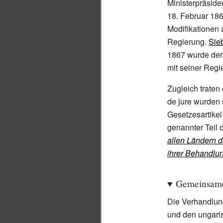
Ministerpräsid
18.
Februar 186
Modifikationen 
Regierung.
Sie
1867 wurde de
mit seiner Regi
Zugleich traten
de jure wurden 
Gesetzesartikel
genannter Teil 
allen Ländern 
ihrer Behandlu
Gemeinsame 
Die Verhandlun
und den ungari