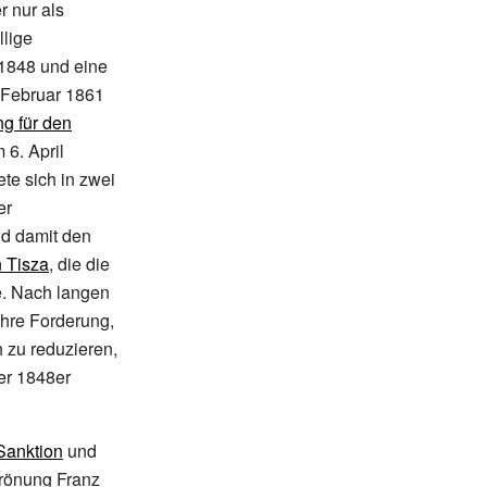
r nur als
llige
 1848 und eine
m Februar 1861
g für den
 6.
April
te sich in zwei
er
d damit den
 Tisza
, die die
e. Nach langen
ihre Forderung,
h zu reduzieren,
er 1848er
Sanktion
und
Krönung Franz