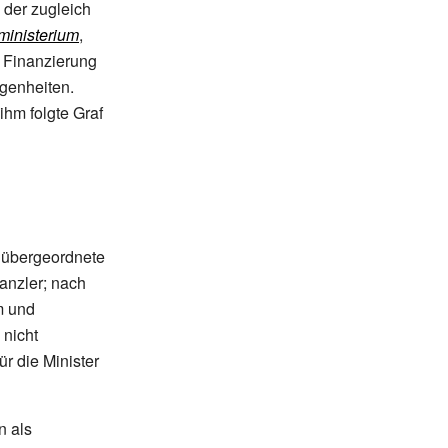
 der zugleich
inisterium
,
r Finanzierung
genheiten.
ihm folgte Graf
m übergeordnete
anzler; nach
m und
nicht
r die Minister
n als