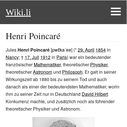
Wiki.li
Henri Poincaré
Jules
Henri Poincaré
[
pwɛ̃kaˈʀe
] (*
29. April
1854
in
Nancy
; †
17. Juli
1912
in
Paris
) war ein bedeutender
französischer
Mathematiker
, theoretischer
Physiker
,
theoretischer
Astronom
und
Philosoph
. Er galt in seiner
Wirkungszeit ab 1880 bis zu seinem Tod und auch
danach als einer der bedeutendsten Mathematiker, worin
ihm zu seiner Zeit nur in Deutschland
David Hilbert
Konkurrenz machte, und zusätzlich noch als führender
theoretischer Physiker und Astronom.