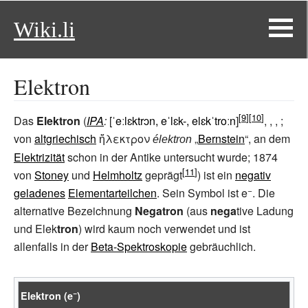
Wiki.li
Elektron
Das
Elektron
(
IPA
:
[
ˈeːlɛktrɔn, eˈlɛk-, elɛkˈtroːn
]
, , , ;
von
altgriechisch
ἤλεκτρον
„
Bernstein
“, an dem
élektron
Elektrizität
schon in der Antike untersucht wurde; 1874
von
Stoney
und
Helmholtz
geprägt
) ist ein
negativ
−
geladenes
Elementarteilchen
. Sein Symbol ist e
. Die
alternative Bezeichnung
Negatron
(aus
nega
tive Ladung
und Elek
tron
) wird kaum noch verwendet und ist
allenfalls in der
Beta-Spektroskopie
gebräuchlich.
−
Elektron (e
)