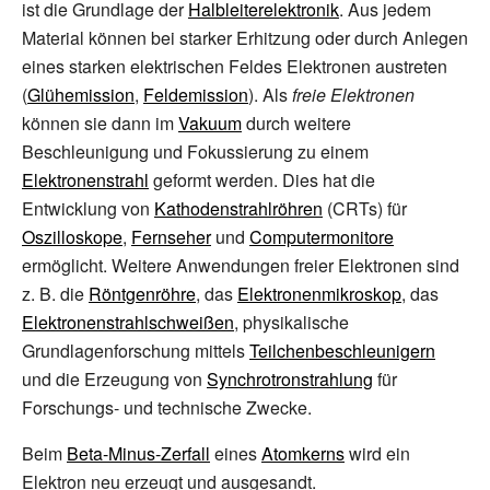
ist die Grundlage der
Halbleiterelektronik
. Aus jedem
Material können bei starker Erhitzung oder durch Anlegen
eines starken elektrischen Feldes Elektronen austreten
(
Glühemission
,
Feldemission
). Als
freie Elektronen
können sie dann im
Vakuum
durch weitere
Beschleunigung und Fokussierung zu einem
Elektronenstrahl
geformt werden. Dies hat die
Entwicklung von
Kathodenstrahlröhren
(CRTs) für
Oszilloskope
,
Fernseher
und
Computermonitore
ermöglicht. Weitere Anwendungen freier Elektronen sind
z.
B. die
Röntgenröhre
, das
Elektronenmikroskop
, das
Elektronenstrahlschweißen
, physikalische
Grundlagenforschung mittels
Teilchenbeschleunigern
und die Erzeugung von
Synchrotronstrahlung
für
Forschungs- und technische Zwecke.
Beim
Beta-Minus-Zerfall
eines
Atomkerns
wird ein
Elektron neu erzeugt und ausgesandt.