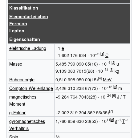
Klassifikation
Elementarteilchen
Fermion
Lepton
Eigenschaften
elektrische Ladung
−
1
e
−19
−1,602
176
634
·
10
C
−4
Masse
5,485
799
090
65(16)
·
10
u
−31
9,109
383
7015(28)
·
10
kg
Ruheenergie
0,510
998
950
00(15)
MeV
−12
Compton-Wellenlänge
2,426
310
238
67(73)
·
10
m
−24
magnetisches
−9,284
764
7043(28)
·
10
J
/
T
Moment
g-Faktor
−2,002
319
304
362
56(35)
11
−1
−1
gyromagnetisches
1,760
859
630
23(53)
·
10
s
·
T
Verhältnis
Spin
⁄
1
2