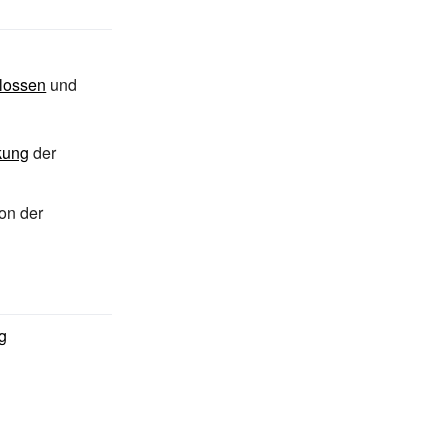
lossen
und
kung
der
on der
g