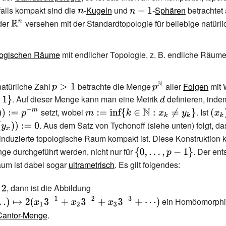
alls kompakt sind die
{\displaystyle
-
Kugeln
und
{\displaystyle
-
Sphären
betrachtet 
der
{\displaystyle
versehen mit der Standardtopologie für beliebige natürl
n}
n-1}
\mathbb {R}
^{n}}
logischen Räume
mit endlicher Topologie, z.
B. endliche Räume
{\displaystyle
{\displaystyle
natürliche Zahl
betrachte die Menge
aller
Folgen
mit 
p>1}
p^{\mathbb
. Auf dieser Menge kann man eine Metrik
{\displaystyle
definieren, ind
{N} }}
d}
setzt, wobei
{\displaystyle
. Ist
{\di
m:=\inf\{k\in
(x_{
tyle
. Aus dem Satz von Tychonoff (siehe unten) folgt, da
\mathbb {N}
(y_{k
 induzierte topologische Raum kompakt ist. Diese Konstruktion k
:x_{k}\neq
0}
ge durchgeführt werden, nicht nur für
{\displaystyle
. Der en
y_{k}\}}
\{0,\dotsc ,p-
um ist dabei sogar
ultrametrisch
. Es gilt folgendes:
1\}}
splaystyle
, dann ist die Abbildung
{\displaystyle (x_{1},x_{2},\dotsc )\ma
2(x_{1}3^{-1}+x_{2}3^{-2}+x_{3}3^{-3}
ein Homöomorphi
)}
Cantor-Menge
.