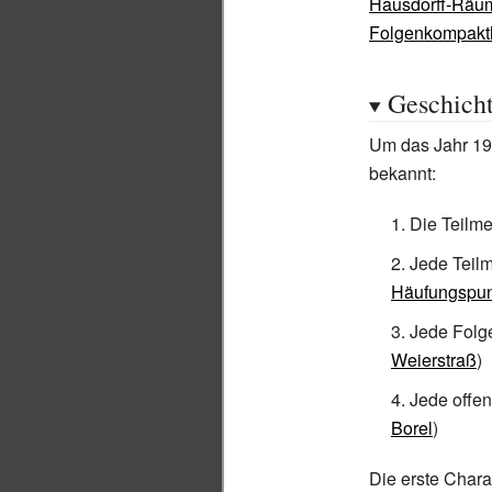
Hausdorff-Räu
}}i_{1},\dotsc
Folgenkompakth
,i_{n}\in I}
Geschich
Um das Jahr 19
bekannt:
Die Teilm
Jede Teil
Häufungspun
Jede Folg
Weierstraß
)
Jede offe
Borel
)
Die erste Chara