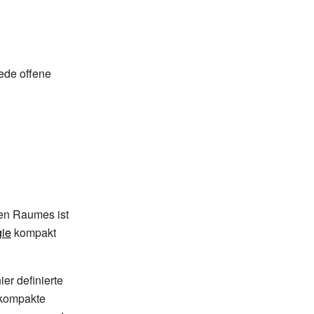
jede offene
hen Raumes ist
gie
kompakt
ier definierte
 kompakte