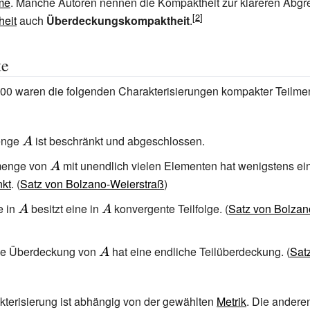
me
. Manche Autoren nennen die Kompaktheit zur klareren Abgr
eit
auch
Überdeckungskompaktheit
.
te
00 waren die folgenden Charakterisierungen kompakter Teilm
enge
{\displaystyle
ist beschränkt und abgeschlossen.
A}
menge von
{\displaystyle
mit unendlich vielen Elementen hat wenigstens ei
kt
. (
Satz von Bolzano-Weierstraß
A}
)
e in
{\displaystyle
besitzt eine in
{\displaystyle
konvergente Teilfolge. (
Satz von Bolzan
A}
A}
ne Überdeckung von
{\displaystyle
hat eine endliche Teilüberdeckung. (
Sat
A}
kterisierung ist abhängig von der gewählten
Metrik
. Die anderen