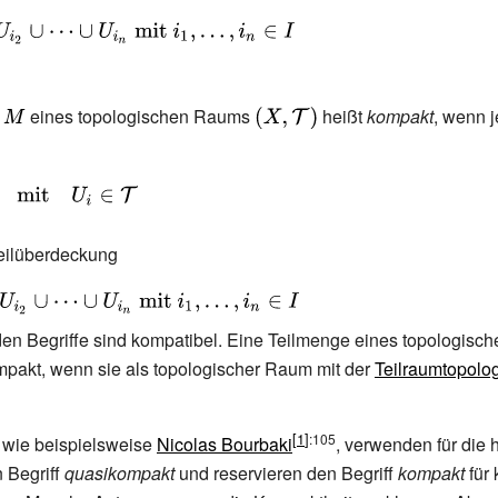
cup
e
{\displaystyle
eines topologischen Raums
{\displaystyle
heißt
kompakt
, wenn 
M}
(X,{\mathcal
{
{T}})}
tsc
Teilüberdeckung
iden Begriffe sind kompatibel. Eine Teilmenge eines topologisc
pakt, wenn sie als topologischer Raum mit der
Teilraumtopolo
:105
 wie beispielsweise
Nicolas Bourbaki
, verwenden für die h
 Begriff
quasikompakt
und reservieren den Begriff
kompakt
für