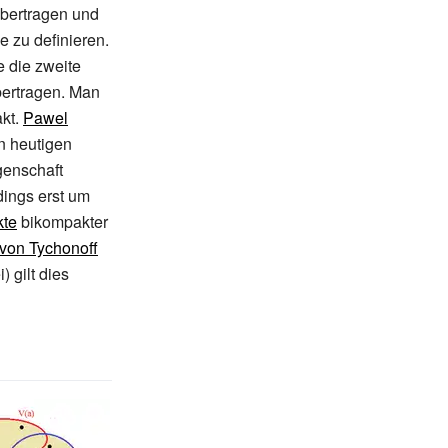
übertragen und
e zu definieren.
 die zweite
bertragen. Man
kt.
Pawel
n heutigen
genschaft
dings erst um
kte
bikompakter
 von Tychonoff
 gilt dies