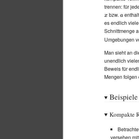
trennen: für je
bzw.
{\display
enthal
a}
es endlich viel
Schnittmenge a
Umgebungen 
Man sieht an di
unendlich viel
Beweis für end
Mengen folgen 
Beispiele
Kompakte 
Betrachte
versehen mit