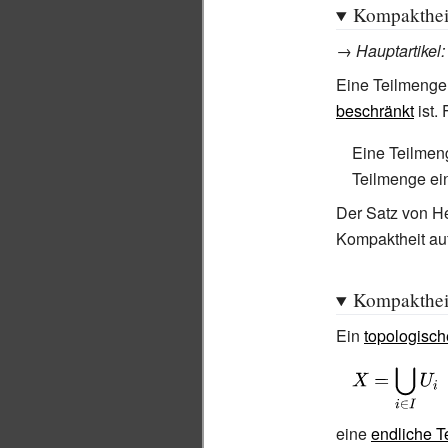
Kompakthei
→
Hauptartikel
Eine Teilmeng
beschränkt
ist. 
Eine Teilme
Teilmenge ein
Der Satz von He
Kompaktheit au
Kompakthei
Ein
topologisc
{\displaystyle
X=\bigcup
_{i\in
eine
endliche T