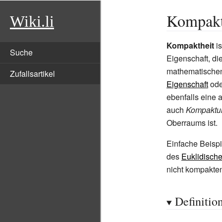
Kompak
Wiki.li
Kompaktheit
is
Suche
Eigenschaft, d
mathematischen
Zufallsartikel
Eigenschaft
od
ebenfalls eine
auch
Kompakt
Oberraums ist.
Einfache Beisp
des
Euklidisch
nicht kompakt
Definitio