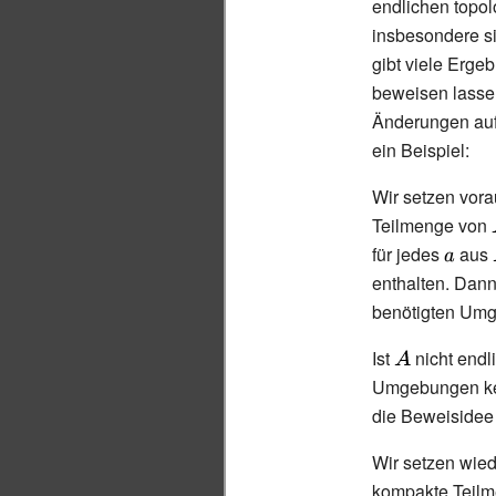
endlichen topo
insbesondere s
gibt viele Ergeb
beweisen lasse
Änderungen auf
ein Beispiel:
Wir setzen vor
Teilmenge von
für jedes
{\displ
aus
a}
enthalten. Dann
benötigten Um
Ist
{\displaystyl
nicht endli
Umgebungen kei
A}
die Beweisidee 
Wir setzen wie
kompakte Teil