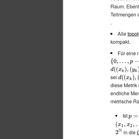
Raum. Ebenf
Teilmengen 
.
Alle
topo
kompakt.
Für eine 
sei
{\displays
d((x_{k}),
diese Metrik
(y_{x})):=
endliche Men
metrische Ra
Ist
{\di
p=2}
in die