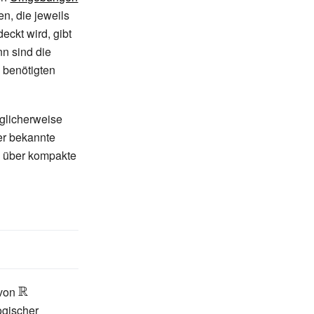
n, die jeweils
{\displaystyle
x}
le
eckt wird, gibt
nn sind die
e benötigten
glicherweise
er bekannte
e über kompakte
 von
{\displaystyle
\mathbb {R} }
logischer