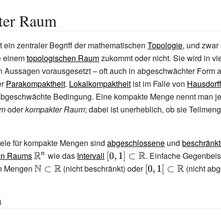
ter Raum
t ein zentraler Begriff der mathematischen
Topologie
, und zwar
ie einem
topologischen Raum
zukommt oder nicht. Sie wird in vi
 Aussagen vorausgesetzt – oft auch in abgeschwächter Form 
er
Parakompaktheit
.
Lokalkompaktheit
ist im Falle von
Hausdorf
 abgeschwächte Bedingung. Eine kompakte Menge nennt man je
um
oder
kompakter Raum
; dabei ist unerheblich, ob sie Teilmen
iele für kompakte Mengen sind
abgeschlossene
und
beschränk
en Raums
{\displaystyle
wie das
Intervall
{\displaystyle
. Einfache Gegenbeis
\mathbb {R}
[0,1]\subset
en Mengen
{\displaystyle
(nicht beschränkt) oder
{\displaystyle
(nicht abg
^{n}}
\mathbb {R} }
\mathbb {N}
\left[0,1\right[\subset
\subset
\mathbb {R} }
n
\mathbb {R} }