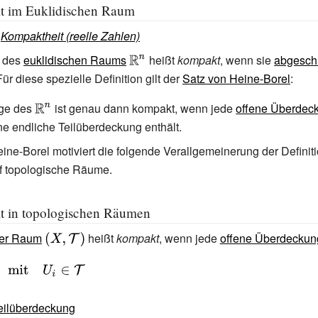
t im Euklidischen Raum
:
Kompaktheit (reelle Zahlen)
e des
euklidischen Raums
{\displaystyle
heißt
kompakt
, wenn sie
abgesch
Für diese spezielle Definition gilt der
\mathbb {R}
Satz von Heine-Borel
:
^{n}}
nge des
{\displaystyle
ist genau dann kompakt, wenn jede
offene Überdec
e endliche Teilüberdeckung enthält.
\mathbb {R}
^{n}}
ine-Borel motiviert die folgende Verallgemeinerung der Definiti
f topologische Räume.
t in topologischen Räumen
her Raum
{\displaystyle
heißt
kompakt
, wenn jede
offene Überdeckun
(X,{\mathcal
{T}})}
eilüberdeckung