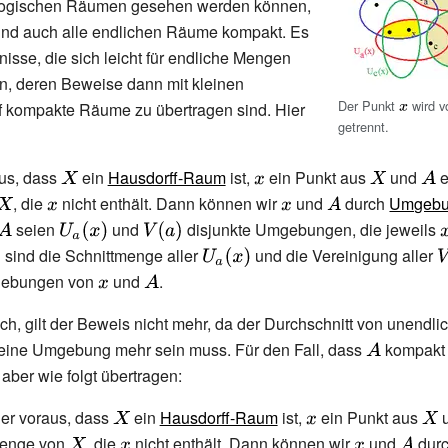
logischen Räumen gesehen werden können,
ind auch alle endlichen Räume kompakt. Es
nisse, die sich leicht für endliche Mengen
n, deren Beweise dann mit kleinen
Der Punkt
{\display
wird 
 kompakte Räume zu übertragen sind. Hier
x}
getrennt.
aus, dass
{\displaystyle
ein
Hausdorff-Raum
ist,
{\displaystyle
ein Punkt aus
{\displayst
und
{\di
e
{\displaystyle
, die
{\displaystyle
nicht enthält. Dann können wir
X}
x}
{\displaystyle
und
{\displaystyle
durch
X}
Umgebu
A}
aystyle
X}
{\displaystyle
seien
x}
{\displaystyle
und
{\displaystyle
disjunkte Umgebungen, die jeweils
x}
A}
{
A}
U_{a}(x)}
V(a)}
x
 sind die Schnittmenge aller
{\displaystyle
und die Vereinigung aller
{
U_{a}(x)}
V
gebungen von
{\displaystyle
und
{\displaystyle
.
x}
A}
e
ch, gilt der Beweis nicht mehr, da der Durchschnitt von unendlic
ne Umgebung mehr sein muss. Für den Fall, dass
{\displaysty
kompakt i
aber wie folgt übertragen:
A}
der voraus, dass
{\displaystyle
ein
Hausdorff-Raum
ist,
{\displaystyle
ein Punkt aus
{\d
menge von
{\displaystyle
, die
X}
{\displaystyle
nicht enthält. Dann können wir
x}
{\displaystyle
und
{\displ
dur
X}