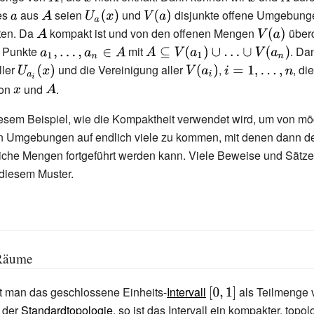
des
{\displaystyle
aus
{\displaystyle
X}
seien
x}
{\displaystyle
und
{\displaystyle
disjunkte offene Umgebunge
x}
A}
a}
A}
U_{a}(x)}
V(a)}
style
ten. Da
{\displaystyle
kompakt ist und von den offenen Mengen
{\displaysty
überd
A}
V(a)}
e Punkte
{\displaystyle
mit
{\displaystyle
. Da
a_{1},\ldots
A\subseteq
ller
{\displaystyle
und die Vereinigung aller
{\displaystyle
,
{\displaystyle
, di
,a_{n}\in A}
V(a_{1})\cup
U_{a_{i}}(x)}
V(a_{i})}
i=1,\ldots ,n}
von
{\displaystyle
und
{\displaystyle
.
\ldots \cup
x}
A}
esem Beispiel, wie die Kompaktheit verwendet wird, um von mö
V(a_{n})}
en Umgebungen auf endlich viele zu kommen, mit denen dann d
liche Mengen fortgeführt werden kann. Viele Beweise und Sätz
diesem Muster.
Räume
t man das geschlossene Einheits-
Intervall
{\displaystyle
als Teilmenge
[0,1]}
 der
Standardtopologie
, so ist das Intervall ein kompakter, topo