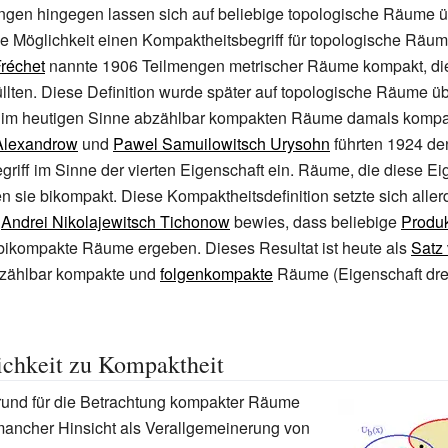
ungen hingegen lassen sich auf beliebige topologische Räume 
ne Möglichkeit einen Kompaktheitsbegriff für topologische Räum
réchet
nannte 1906 Teilmengen metrischer Räume kompakt, die
üllten. Diese Definition wurde später auf topologische Räume ü
e im heutigen Sinne abzählbar kompakten Räume damals kompa
Alexandrow
und
Pawel Samuilowitsch Urysohn
führten 1924 de
riff im Sinne der vierten Eigenschaft ein. Räume, die diese Ei
en sie bikompakt. Diese Kompaktheitsdefinition setzte sich aller
s
Andrei Nikolajewitsch Tichonow
bewies, dass beliebige
Produ
ikompakte Räume ergeben. Dieses Resultat ist heute als
Satz
bzählbar kompakte und
folgenkompakte
Räume (Eigenschaft drei)
ichkeit zu Kompaktheit
Grund für die Betrachtung kompakter Räume
n mancher Hinsicht als Verallgemeinerung von