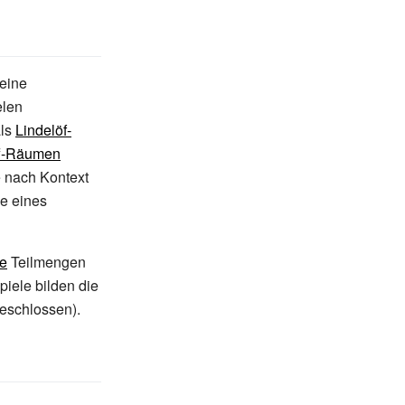
 eine
elen
als
Lindelöf-
f-Räumen
 nach Kontext
ge eines
te
Teilmengen
piele bilden die
eschlossen).