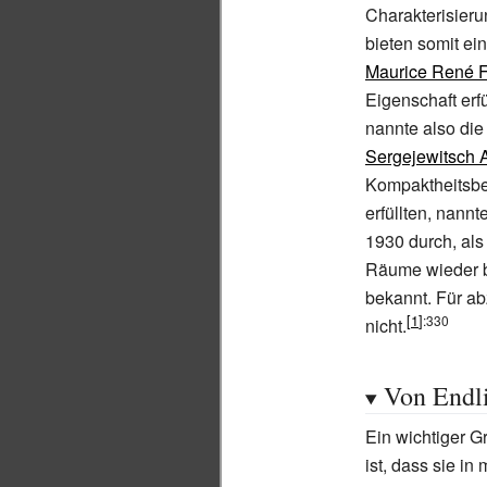
Charakterisier
bieten somit ei
Maurice René F
Eigenschaft erf
nannte also di
Sergejewitsch 
Kompaktheitsbeg
erfüllten, nannt
1930 durch, al
Räume wieder b
bekannt. Für a
:330
nicht.
Von Endl
Ein wichtiger 
ist, dass sie i