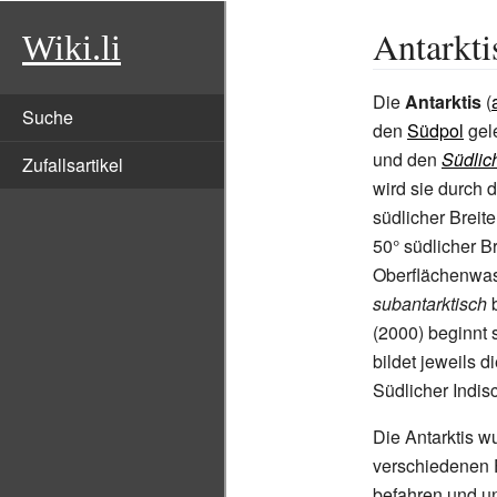
Antarkti
Wiki.li
Die
Antarktis
(
Suche
den
Südpol
gel
und den
Südlic
Zufallsartikel
wird sie durch 
südlicher Breit
50°
südlicher B
Oberflächenwas
subantarktisch
b
(2000) beginnt 
bildet jeweils
Südlicher Indi
Die Antarktis w
verschiedenen 
befahren und un