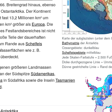
66. Breitengrad hinaus, ebenso
 Ostantarktika. Der Kontinent
t fast 13,2
Millionen
km² um
nen
km² größer als
Europa
. Die
es Festlandsbereiches ist nicht
roße Teile der dauerhaften
Karte der subglazialen (unter dem 
Bathymetrie
der Antarktis
am Rande aus
Schelfeis
Ozeangebiete: dunkelblau
Wasserflächen wie z.
B.
Schelfeisgebiete
mittelblau
überdeckt.
Jede Skalen-Farbstufe = 2.500 Fu
Dicke durchgezogene Linie = Umris
egenen größeren Landmassen
Dünne gestrichelte Linie = Rand de
an der Südspitze
Südamerikas
,
as
in Südafrika sowie die Inseln
Tasmanien
d
.
:
Antarktika