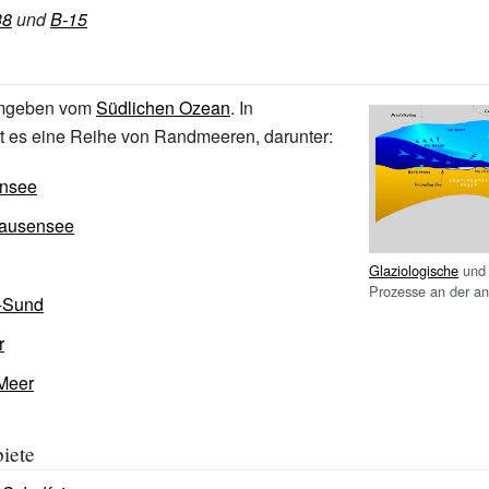
38
und
B-15
 umgeben vom
Südlichen Ozean
. In
t es eine Reihe von Randmeeren, darunter:
nsee
hausensee
Glaziologische
un
Prozesse an der an
-Sund
r
Meer
biete