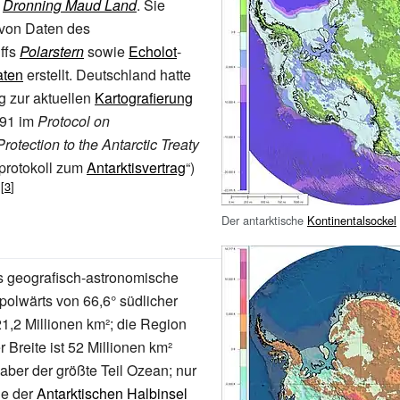
r
Dronning Maud Land
. Sie
 von Daten des
ffs
Polarstern
sowie
Echolot
-
aten
erstellt. Deutschland hatte
ng zur aktuellen
Kartografierung
991 im
Protocol on
otection to the Antarctic Treaty
protokoll zum
Antarktisvertrag
“)
Der antarktische
Kontinentalsockel
ls geografisch-astronomische
polwärts von 66,6° südlicher
21,2
Millionen
km²; die Region
r Breite ist 52
Millionen
km²
 aber der größte Teil Ozean; nur
le der
Antarktischen Halbinsel