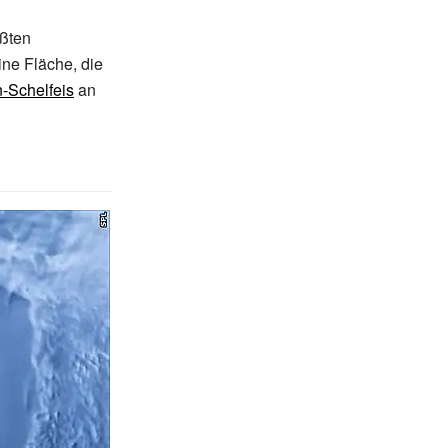
ößten
ine Fläche, die
-Schelfeis
an