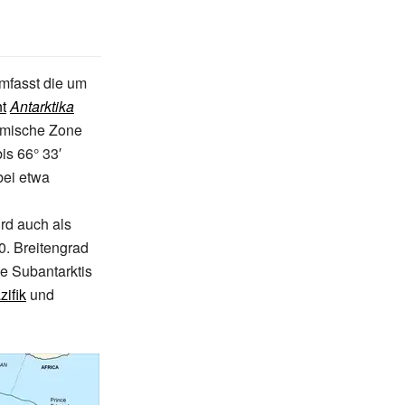
mfasst die um
t
Antarktika
nomische Zone
is 66°
33′
ei etwa
rd auch als
0.
Breitengrad
ie Subantarktis
ifik
und