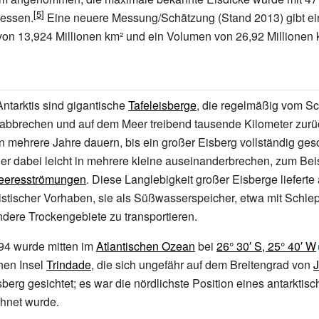
essen.
Eine neuere Messung/Schätzung (Stand 2013) gibt ei
von 13,924 Millionen km² und ein Volumen von 26,92 Millionen 
Antarktis sind gigantische
Tafeleisberge
, die regelmäßig vom Sc
 abbrechen und auf dem Meer treibend tausende Kilometer zur
 mehrere Jahre dauern, bis ein großer Eisberg vollständig ges
 er dabei leicht in mehrere kleine auseinanderbrechen, zum Bei
eeresströmungen
. Diese Langlebigkeit großer Eisberge lieferte
istischer Vorhaben, sie als Süßwasserspeicher, etwa mit Schle
ndere Trockengebiete zu transportieren.
894 wurde mitten im
Atlantischen Ozean
bei
26°
30′
S
,
25°
40′
W
chen Insel
Trindade
, die sich ungefähr auf dem Breitengrad von
J
sberg gesichtet; es war die nördlichste Position eines antarktis
chnet wurde.