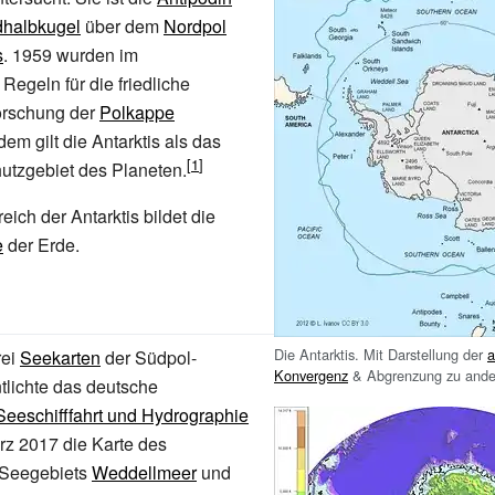
dhalbkugel
über dem
Nordpol
s
. 1959 wurden im
Regeln für die friedliche
orschung der
Polkappe
tdem gilt die Antarktis als das
utzgebiet des Planeten.
ich der Antarktis bildet die
e
der Erde.
Die Antarktis. Mit Darstellung der
a
rei
Seekarten
der Südpol-
Konvergenz
& Abgrenzung zu ande
tlichte das deutsche
Seeschifffahrt und Hydrographie
z 2017 die Karte des
n Seegebiets
Weddellmeer
und