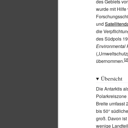
des Gebiets vo
wurde mit Hilfe
Forschungsschi
und
Satellitend
die Verpflichtu
des Südpols 1
Environmental Pr
(„Umweltschutz
übernommen.
Übersicht
Die Antarktis a
Polarkreiszone 
Breite umfasst 
bis 50° südliche
groß. Davon ist
wenige Landtei