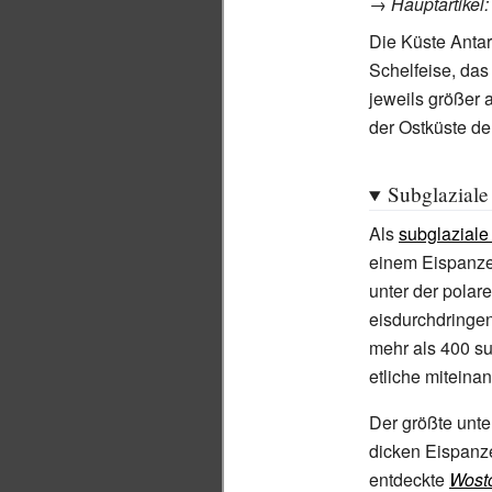
→
Hauptartikel
Die Küste Antar
Schelfeise, da
jeweils größer 
der Ostküste d
Subglaziale
Als
subglazial
einem Eispanze
unter der polare
eisdurchdring
mehr als 400 s
etliche miteina
Der größte unte
dicken Eispanze
entdeckte
Wost