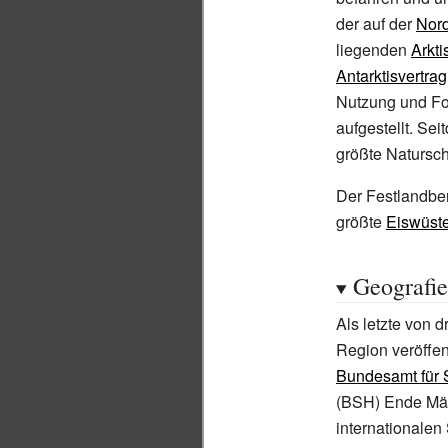
der auf der
Nor
liegenden
Arkti
Antarktisvertrag
Nutzung und F
aufgestellt. Sei
größte Natursch
Der Festlandbere
größte
Eiswüst
Geografie
Als letzte von d
Region veröffen
Bundesamt für 
(BSH) Ende Mär
internationale