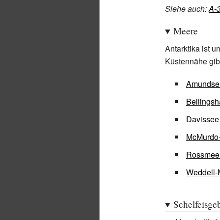
Siehe auch
:
A-
Meere
Antarktika ist
Küstennähe gib
Amundse
Bellings
Davissee
McMurdo
Rossmee
Weddell-
Schelfeisge