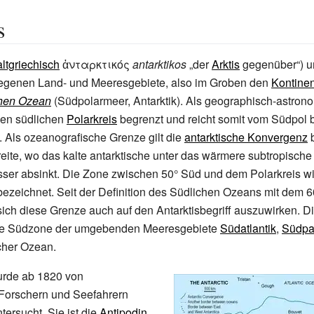
s
altgriechisch
ἀνταρκτικός
antarktikos
„der
Arktis
gegenüber“) u
egenen Land- und Meeresgebiete, also im Groben den
Kontinen
hen Ozean
(Südpolarmeer, Antarktik). Als geographisch-astro
den südlichen
Polarkreis
begrenzt und reicht somit vom Südpol b
e. Als ozeanografische Grenze gilt die
antarktische Konvergenz
b
reite, wo das kalte antarktische unter das wärmere subtropische
ser absinkt. Die Zone zwischen 50°
Süd und dem Polarkreis wi
ezeichnet. Seit der Definition des Südlichen Ozeans mit dem 6
sich diese Grenze auch auf den Antarktisbegriff auszuwirken. D
 die Südzone der umgebenden Meeresgebiete
Südatlantik
,
Südpaz
scher Ozean
.
urde ab 1820 von
Forschern und Seefahrern
tersucht. Sie ist die
Antipodin