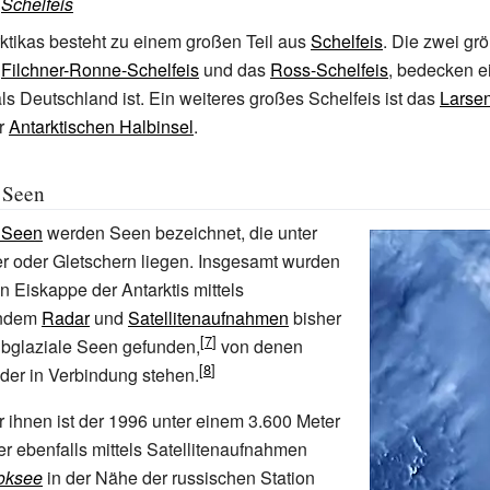
:
Schelfeis
ktikas besteht zu einem großen Teil aus
Schelfeis
. Die zwei gr
s
Filchner-Ronne-Schelfeis
und das
Ross-Schelfeis
, bedecken e
als Deutschland ist. Ein weiteres großes Schelfeis ist das
Larsen
er
Antarktischen Halbinsel
.
 Seen
e Seen
werden Seen bezeichnet, die unter
r oder Gletschern liegen. Insgesamt wurden
n Eiskappe der Antarktis mittels
endem
Radar
und
Satellitenaufnahmen
bisher
ubglaziale Seen gefunden,
von denen
nder in Verbindung stehen.
r ihnen ist der 1996 unter einem 3.600 Meter
r ebenfalls mittels Satellitenaufnahmen
oksee
in der Nähe der russischen Station