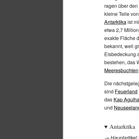
ragen über den 
kleine Teile von
Antarktika
ist mi
etwa 2,7
Millio
exakte Fläche d
bekannt, weil g
Eisbedeckung 
bestehen, das 
Meeresbuchten
Die nächstgel
sind
Feuerland
das
Kap Agulh
und
Neuseelan
Antarktika
→
Hauptartikel