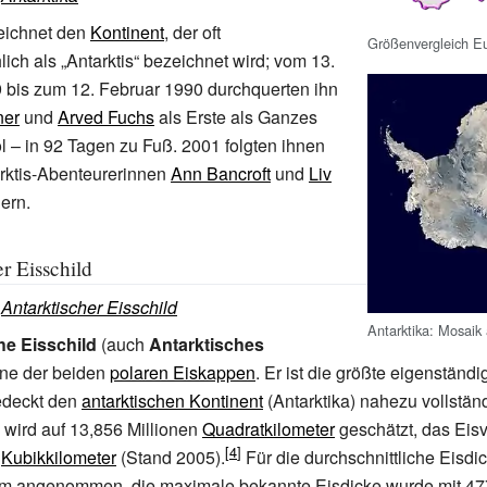
ichnet den
Kontinent
, der oft
Größenvergleich Eu
ch als „Antarktis“ bezeichnet wird; vom 13.
bis zum 12. Februar 1990 durchquerten ihn
ner
und
Arved Fuchs
als Erste als Ganzes
 – in 92 Tagen zu Fuß. 2001 folgten ihnen
arktis-Abenteurerinnen
Ann Bancroft
und
Liv
ern.
r Eisschild
:
Antarktischer Eisschild
Antarktika: Mosaik 
he Eisschild
(auch
Antarktisches
eine der beiden
polaren Eiskappen
. Er ist die größte eigenständ
edeckt den
antarktischen Kontinent
(Antarktika) nahezu vollstän
wird auf 13,856 Millionen
Quadratkilometer
geschätzt, das Eis
n
Kubikkilometer
(Stand 2005).
Für die durchschnittliche Eisdic
m angenommen, die maximale bekannte Eisdicke wurde mit 47