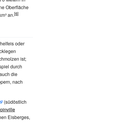
ne Oberfläche
km³ an.
helfeis oder
ücklegen
chmolzen ist;
spiel durch
 auch die
ppern, nach
(südöstlich
oinville
chen Eisberges,