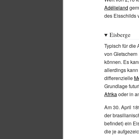
Adélieland
gem
des Eisschilds 
Eisberge
Typisch für die 
von Gletschern
können. Es kann
allerdings kann
differenzielle
M
Grundlage futur
Afrika
oder in a
Am 30. April 1
der brasilianis
befindet) ein Ei
die je aufgezei