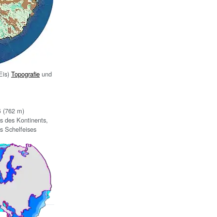
Eis)
Topografie
und
ß (762 m)
s des Kontinents,
s Schelfeises