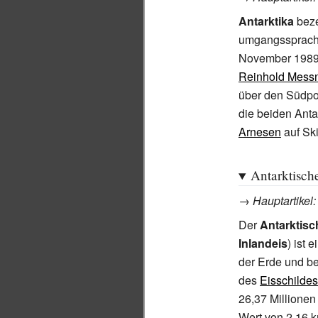
Antarktika
beze
umgangssprachli
November 1989 
Reinhold Mess
über den Südpol
die beiden Ant
Arnesen
auf Ski
Antarktische
→
Hauptartikel
Der
Antarktisc
Inlandeis
) ist 
der Erde und b
des
Eisschildes
26,37 Millione
Wert von 2,16
k