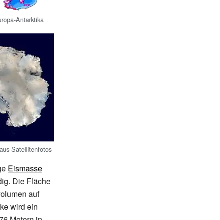
ropa-Antarktika
aus Satellitenfotos
ige
Eismasse
dig. Die Fläche
volumen auf
ke wird ein
76 Metern in