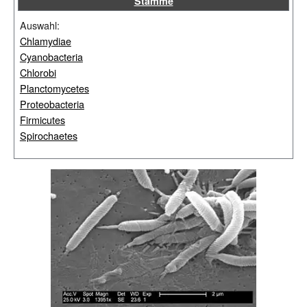
Stämme
Auswahl:
Chlamydiae
Cyanobacteria
Chlorobi
Planctomycetes
Proteobacteria
Firmicutes
Spirochaetes