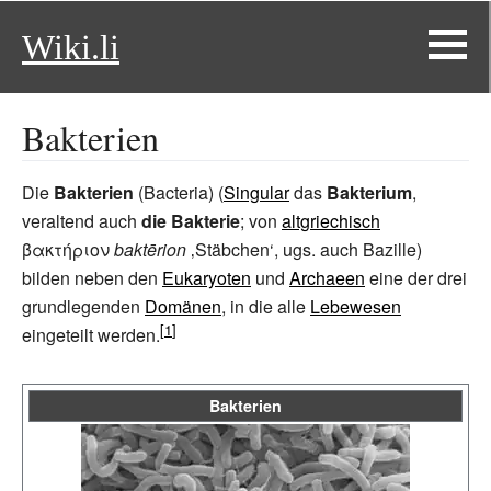
Wiki.li
Bakterien
Die
Bakterien
(Bacteria) (
Singular
das
Bakterium
,
veraltend auch
die Bakterie
; von
altgriechisch
βακτήριον
baktērion
‚Stäbchen‘, ugs. auch Bazille)
bilden neben den
Eukaryoten
und
Archaeen
eine der drei
grundlegenden
Domänen
, in die alle
Lebewesen
eingeteilt werden.
Bakterien