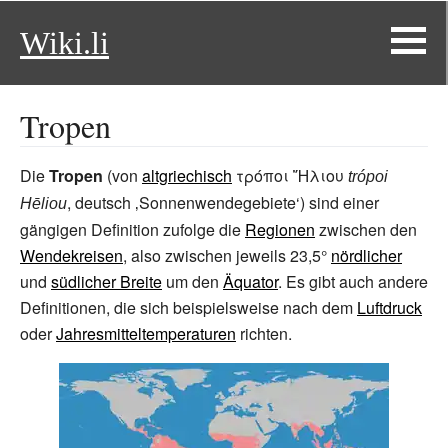
Wiki.li
Tropen
Die
Tropen
(von
altgriechisch
τρόποι Ἥλιου
trópoi
, deutsch
‚
Sonnenwendegebiete
‘
) sind einer
Hēliou
gängigen Definition zufolge die
Regionen
zwischen den
Wendekreisen
, also zwischen jeweils 23,5°
nördlicher
und
südlicher Breite
um den
Äquator
. Es gibt auch andere
Definitionen, die sich beispielsweise nach dem
Luftdruck
oder
Jahresmitteltemperaturen
richten.