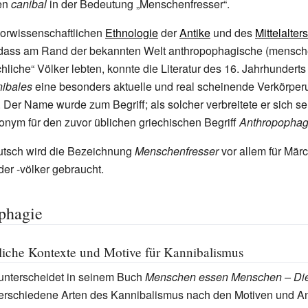
en
canibal
in der Bedeutung „Menschenfresser“.
vorwissenschaftlichen
Ethnologie
der
Antike
und des
Mittelalters
 dass am Rand der bekannten Welt anthropophagische (mensch
liche“ Völker lebten, konnte die Literatur des 16.
Jahrhunderts
ibales
eine besonders aktuelle und real scheinende Verkörperu
 Der Name wurde zum Begriff; als solcher verbreitete er sich se
nym für den zuvor üblichen griechischen Begriff
Anthropopha
utsch wird die Bezeichnung
Menschenfresser
vor allem für Mär
er -völker gebraucht.
phagie
liche Kontexte und Motive für Kannibalismus
 unterscheidet in seinem Buch
Menschen essen Menschen – Die
erschiedene Arten des Kannibalismus nach den Motiven und A