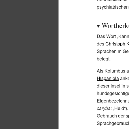
psychiatrischen
Wortherk
Das Wort „Kann
des
Christoph 
Sprachen in Ge
belegt.
Als Kolumbus au
Hispaniola
anke
dieser Insel in 
hundsgesichtig
Eigenbezeichn
caryba
: „Held“)
Gebrauch der s
Sprachgebrauch