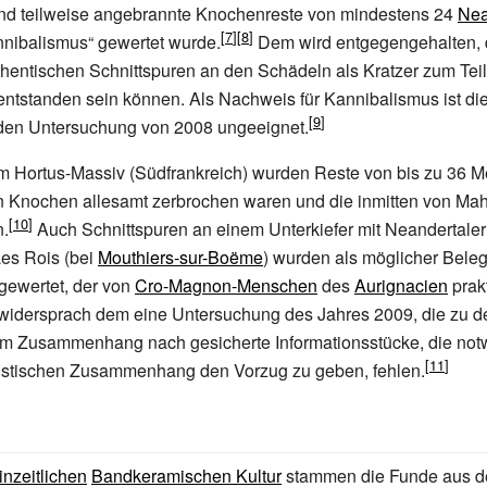
nd teilweise angebrannte Knochenreste von mindestens 24
Nea
annibalismus“ gewertet wurde.
Dem wird entgegengehalten, 
thentischen Schnittspuren an den Schädeln als Kratzer zum Teil
ntstanden sein können. Als Nachweis für Kannibalismus ist die
den Untersuchung von 2008 ungeeignet.
im
Hortus-Massiv
(Südfrankreich) wurden Reste von bis zu 36 
 Knochen allesamt zerbrochen waren und die inmitten von Mahl
n.
Auch Schnittspuren an einem Unterkiefer mit Neandertal
Les Rois (bei
Mouthiers-sur-Boëme
) wurden als möglicher Beleg
gewertet, der von
Cro-Magnon-Menschen
des
Aurignacien
prak
h widersprach dem eine Untersuchung des Jahres 2009, die zu 
m Zusammenhang nach gesicherte Informationsstücke, die not
istischen Zusammenhang den Vorzug zu geben, fehlen.
inzeitlichen
Bandkeramischen Kultur
stammen die Funde aus d