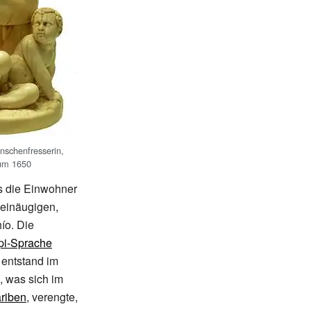
nschenfresserin,
 um 1650
s die Einwohner
 einäugigen,
ío. Die
pi-Sprache
 entstand im
, was sich im
riben
, verengte,