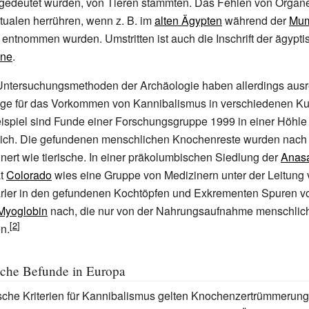
gedeutet wurden, von Tieren stammten. Das Fehlen von Organ
tualen herrühren, wenn z.
B. im
alten Ägypten
während der
Mum
entnommen wurden. Umstritten ist auch die Inschrift der ägypt
mne
.
ntersuchungsmethoden der Archäologie haben allerdings aus
ege für das Vorkommen von Kannibalismus in verschiedenen K
eispiel sind Funde einer Forschungsgruppe 1999 in einer Höhle
eich. Die gefundenen menschlichen Knochenreste wurden nach
nert wie tierische. In einer präkolumbischen Siedlung der
Anas
at
Colorado
wies eine Gruppe von Medizinern unter der Leitung 
rler in den gefundenen Kochtöpfen und Exkrementen Spuren v
Myoglobin
nach, die nur von der Nahrungsaufnahme menschlic
n.
sche Befunde in Europa
ische Kriterien für Kannibalismus gelten Knochenzertrümmerun