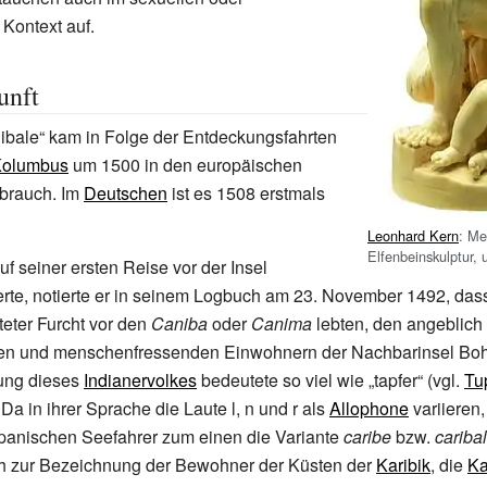
 Kontext auf.
unft
ibale“ kam in Folge der Entdeckungsfahrten
Kolumbus
um 1500 in den europäischen
brauch. Im
Deutschen
ist es 1508 erstmals
Leonhard Kern
: Me
Elfenbeinskulptur,
f seiner ersten Reise vor der Insel
rte, notierte er in seinem Logbuch am 23. November 1492, das
steter Furcht vor den
Caniba
oder
Canima
lebten, den angeblich
en und menschenfressenden Einwohnern der Nachbarinsel Boh
ung dieses
Indianervolkes
bedeutete so viel wie „tapfer“ (vgl.
Tu
. Da in ihrer Sprache die Laute l, n und r als
Allophone
variieren,
panischen Seefahrer zum einen die Variante
caribe
bzw.
caribal
 zur Bezeichnung der Bewohner der Küsten der
Karibik
, die
Ka