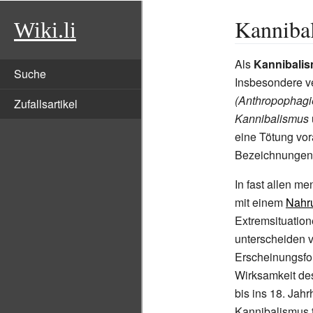
Kanniba
Wiki.li
Als
Kannibali
Suche
Insbesondere v
(Anthropophagi
Zufallsartikel
Kannibalismus
eine Tötung vor
Bezeichnunge
In fast allen m
mit einem
Nahr
Extremsituation
unterscheiden vo
Erscheinungsfo
Wirksamkeit des
bis ins 18. Jahr
Kannibalismus 