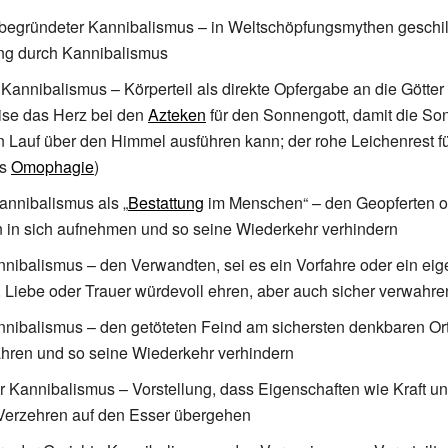
begründeter Kannibalismus – in Weltschöpfungsmythen geschil
ng durch Kannibalismus
r Kannibalismus – Körperteil als direkte Opfergabe an die Götter
ise das Herz bei den
Azteken
für den Sonnengott, damit die So
n Lauf über den Himmel ausführen kann; der rohe Leichenrest fü
ls
Omophagie
)
Kannibalismus als „
Bestattung
im Menschen“ – den Geopferten o
 in sich aufnehmen und so seine Wiederkehr verhindern
nnibalismus – den Verwandten, sei es ein Vorfahre oder ein eig
 Liebe oder Trauer würdevoll ehren, aber auch sicher verwahre
nibalismus – den getöteten Feind am sichersten denkbaren Ort,
ahren und so seine Wiederkehr verhindern
 Kannibalismus – Vorstellung, dass Eigenschaften wie Kraft u
Verzehren auf den Esser übergehen