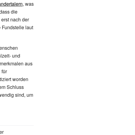
ndertalern
, was
dass die
 erst nach der
 Fundstelle laut
Menschen
zeit- und
ermerkmalen aus
 für
tiziert worden
dem Schluss
wendig sind, um
er