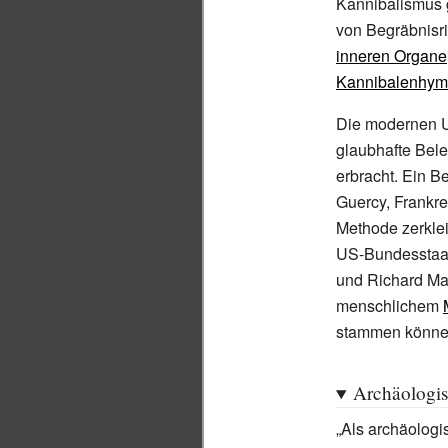
Kannibalismus 
von Begräbnisri
inneren Organe
Kannibalenhy
Die modernen U
glaubhafte Bel
erbracht. Ein B
Guercy
, Frankr
Methode zerklei
US-Bundessta
und Richard Ma
menschlichem
stammen könne
Archäologi
„Als archäolog