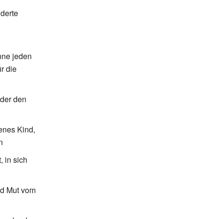
derte
nne jeden
r die
der den
enes Kind,
n
 in sich
nd Mut vom