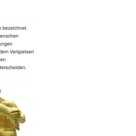
n bezeichnet.
Menschen
nungen
dem Verspeisen
ren
nterscheiden.