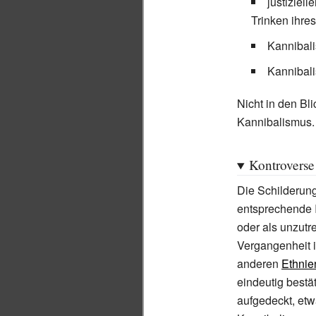
justiziel
Trinken ihres
Kannibal
Kannibal
Nicht in den Bl
Kannibalismus.
Kontrovers
Die Schilderung
entsprechende I
oder als unzutr
Vergangenheit i
anderen
Ethnie
eindeutig bestä
aufgedeckt, etw