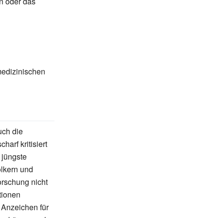
en oder das
medizinischen
uch die
arf kritisiert
 jüngste
lkern und
rschung nicht
tionen
 Anzeichen für