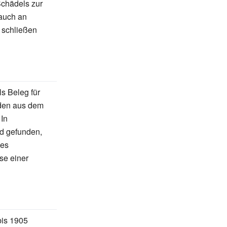
Schädels zur
 auch an
 schließen
s Beleg für
nden aus dem
In
nd gefunden,
es
se einer
is 1905