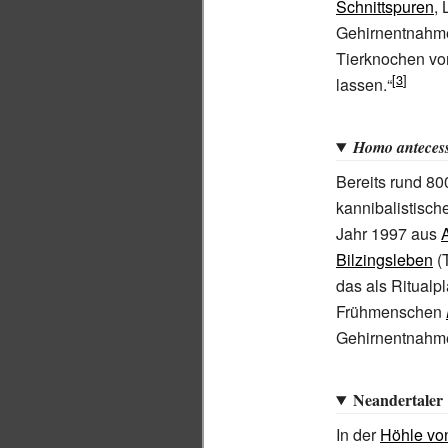
Schnittspuren
,
Gehirnentnahme
Tierknochen vo
lassen.“
Homo anteces
Bereits rund 8
kannibalistisch
Jahr 1997 aus
Bilzingsleben
(T
das als Ritualp
Frühmenschen
Gehirnentnahme 
Neandertaler
In der
Höhle vo