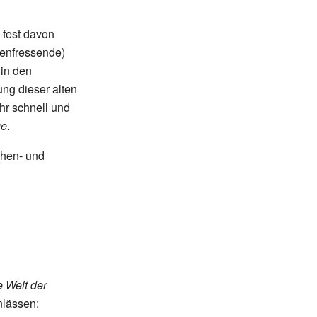
fest davon
enfressende)
 in den
ng dieser alten
hr schnell und
ge
.
chen- und
 Welt der
nlässen: