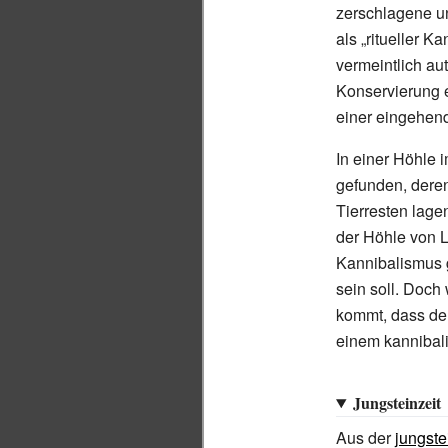
zerschlagene u
als „ritueller K
vermeintlich au
Konservierung e
einer eingehen
In einer Höhle 
gefunden, deren
Tierresten lage
der Höhle von 
Kannibalismus 
sein soll. Doc
kommt, dass de
einem kannibal
Jungsteinzeit
Aus der
jungste