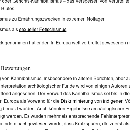
ler oder Gerichts-Kannibalismus – das Verspeisen von Verurteilt
 Blutes
ismus zu Ernährungszwecken in extremen Notlagen
ismus als
sexueller Fetischismus
ick genommen hat er den in Europa weit verbreitet gewesenen 
e Bewertungen
 von Kannibalismus, insbesondere in älteren Berichten, aber a
nterpretation archäologischer Funde wird von einigen Autoren sch
effend angesehen. Der Vorwurf des Kannibalismus sei bis in die
n Europa als Vorwand für die
Diskriminierung
von
indigenen
Vö
n
benutzt worden. Auch könnten Ergebnisse archäologischer Fo
tigt werden. Es wurden mehrmals entsprechende Fehlinterpreta
a indem nachgewiesen wurde, dass Kratzspuren, die zuerst als