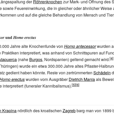
 Längsspaltung der
Röhrenknochen
zur Mark- und Öffnung des 
 sowie Feuereinwirkung, die in gleicher oder ähnlicher Weise
rkommen und auf die gleiche Behandlung von Mensch und Tier
und
sor
Homo erectus
00.000 Jahre alte Knochenfunde von
Homo antecessor
wurden al
e Praktiken interpretiert, was anhand von Schnittspuren auf Fu
Atapuerca
(nahe
Burgos
, Nordspanien) geltend gemacht wird.
hüringen) wurde ein etwa 300.000 Jahre altes Pflaster-Halbru
latz gedient haben könnte. Reste von zertrümmerten
Schädeln
d
Homo erectus
wurden vom Ausgräber
Dietrich Mania
als Bewei
interpretiert (funeraler Kannibalismus).
n Krapina
nördlich des kroatischen
Zagreb
barg man von 1899 b