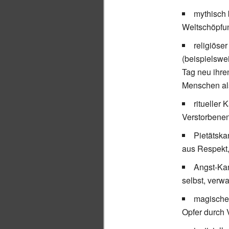
mythisch 
Weltschöpfu
religiöse
(beispielswe
Tag neu ihre
Menschen a
ritueller 
Verstorbenen
Pietätska
aus Respekt,
Angst-Kan
selbst, verw
magischer
Opfer durch 