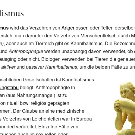
lismus
smus
wird das Verzehren von
Artgenossen
oder Teilen derselbe
ersteht man darunter den Verzehr von Menschenfleisch durch 
e)
, aber auch im Tierreich gibt es Kannibalismus. Die Bezeich
und
Anthropophagie
werden unabhängig davon verwendet, ob 
ausging oder nicht. Biologen verwenden bei Tieren die genaue
n
aktiver
und
passiver Kannibalismus
, um die beiden Fälle zu u
enschlichen Gesellschaften ist Kannibalismus
ungstabu
belegt. Anthropophagie in
en (aus Nahrungsmangel) ist zu
n rituell bzw. religiös geprägten
rmen. Der Glaube an eine medizinische
 Verzehrs von Leichenteilen war in Europa
hundert verbreitet. Einzelne Fälle von
tauchen auch im sexuellen oder