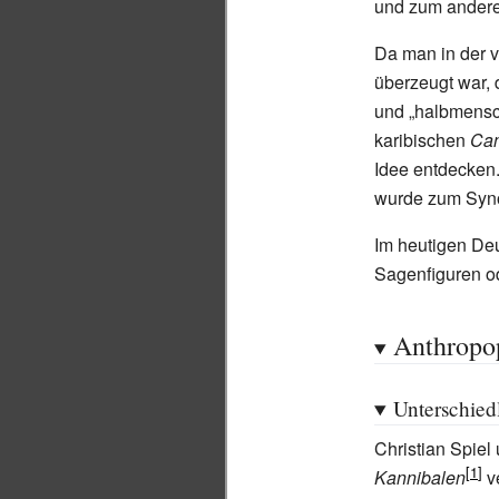
und zum ander
Da man in der 
überzeugt war,
und „halbmensch
karibischen
Can
Idee entdecken.
wurde zum Syno
Im heutigen De
Sagenfiguren od
Anthropo
Unterschied
Christian Spiel
Kannibalen
v