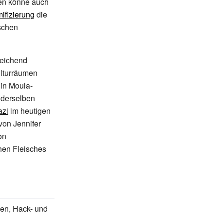
en könne auch
ifizierung
die
ischen
reichend
ulturräumen
 in
Moula-
 derselben
azi
im heutigen
von Jennifer
on
hen Fleisches
gen, Hack- und