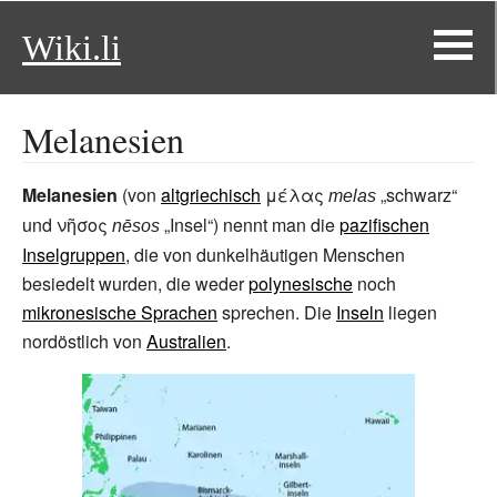
Wiki.li
Melanesien
Melanesien
(von
altgriechisch
μέλας
„schwarz“
melas
und
νῆσος
„Insel“) nennt man die
pazifischen
nēsos
Inselgruppen
, die von dunkelhäutigen Menschen
besiedelt wurden, die weder
polynesische
noch
mikronesische Sprachen
sprechen. Die
Inseln
liegen
nordöstlich von
Australien
.