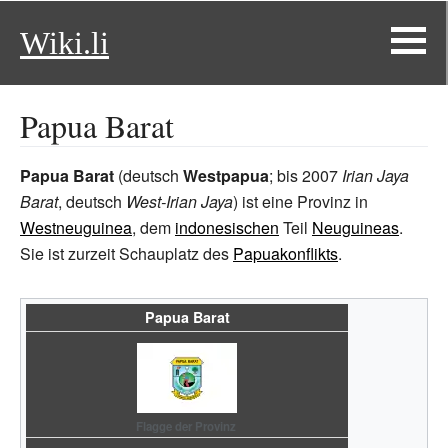
Wiki.li
Papua Barat
Papua Barat
(deutsch
Westpapua
; bis 2007
Irian Jaya
Barat
, deutsch
West-Irian Jaya
) ist eine Provinz in
Westneuguinea
, dem
indonesischen
Teil
Neuguineas
.
Sie ist zurzeit Schauplatz des
Papuakonflikts
.
Papua Barat
Flagge der Provinz