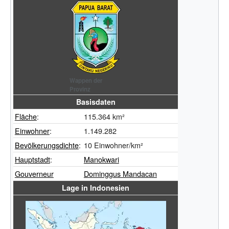
Wappen der
Provinz
Basisdaten
Fläche
:
115.364
km²
Einwohner
:
1.149.282
Bevölkerungsdichte
:
10
Einwohner/km²
Hauptstadt
:
Manokwari
Gouverneur
Dominggus Mandacan
Lage in Indonesien