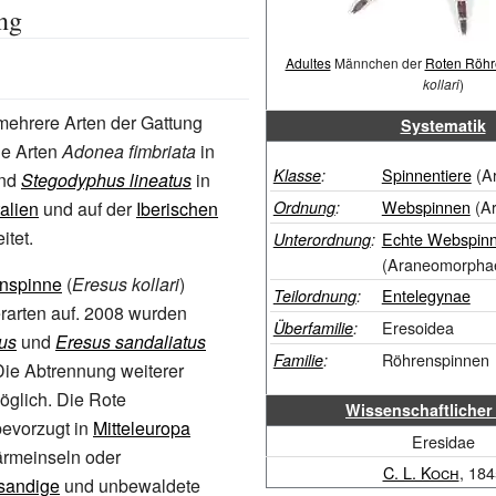
ng
Adultes
Männchen der
Roten Röhr
kollari
)
mehrere Arten der Gattung
Systematik
ie Arten
Adonea fimbriata
in
Spinnentiere
(Ar
Klasse
:
nd
Stegodyphus lineatus
in
Webspinnen
(Ar
talien
und auf der
Iberischen
Ordnung
:
itet.
Echte Webspin
Unterordnung
:
(Araneomorpha
nspinne
(
Eresus kollari
)
Entelegynae
Teilordnung
:
erarten auf. 2008 wurden
Eresoidea
Überfamilie
:
us
und
Eresus sandaliatus
Röhrenspinnen
Familie
:
Die Abtrennung weiterer
möglich. Die Rote
Wissenschaftliche
evorzugt in
Mitteleuropa
Eresidae
ärmeinseln oder
C. L. Koch
, 184
sandige
und unbewaldete