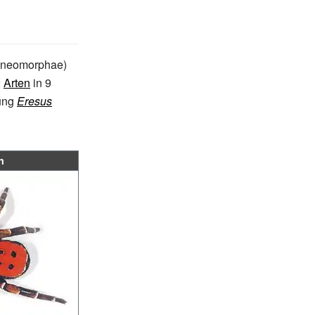
aneomorphae)
2
Arten
in 9
tung
Eresus
n