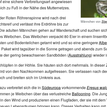
auf eine sichere Verbreitungsart angewiesen
sich zu Fuß in der Nähe des Mutternetzes.
er Roten Röhrenspinne wird nach drei
Männchen von
Ste
tsreif und verlässt ihre Erdröhre bis zur
 Die adulten Männchen gehen auf Wanderschaft und suchen sich
fes Weibchen. Das Weibchen verpackt 80 Eier in einem linsenf
sten und Bodenteilchen getarnt wird und so eine geringere
Albe
 Paket wird tagsüber in die Sonne getragen und abends zum Sc
lte der gering bewachsenen Sandböden (
Ausstrahlung
) wieder 
hlüpfen in der Höhle. Sie häuten sich dort mehrmals. In dieser Z
 wird von den Nachkommen aufgefressen. Sie verlassen nach de
och und breiten sich im Umkreis aus.
zu verbreitet sich die in
Südeuropa
vorkommende
Eresus walc
mmen je Weibchen über das verlustreiche
Ballooning
. Die Jung
b in den Wind und produzieren einen Flugfaden, der sie mit de
n neuen Lebensräumen bringen kann. Dieses Verhalten kann mit