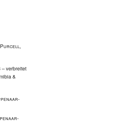
(Purcell
,
3
– verbreitet
mibia &
ppenaar-
penaar-