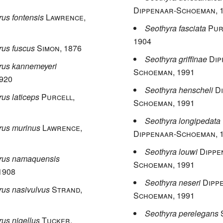
Dippenaar-Schoeman
, 
us fontensis
Lawrence
,
Seothyra fasciata
Pur
1904
rus fuscus
Simon
, 1876
Seothyra griffinae
Dip
rus kannemeyeri
Schoeman
, 1991
1920
Seothyra henscheli
D
us laticeps
Purcell
,
Schoeman
, 1991
Seothyra longipedata
rus murinus
Lawrence
,
Dippenaar-Schoeman
, 
Seothyra louwi
Dippe
rus namaquensis
Schoeman
, 1991
 1908
Seothyra neseri
Dipp
rus nasivulvus
Strand
,
Schoeman
, 1991
Seothyra perelegans
us nigellus
Tucker
,