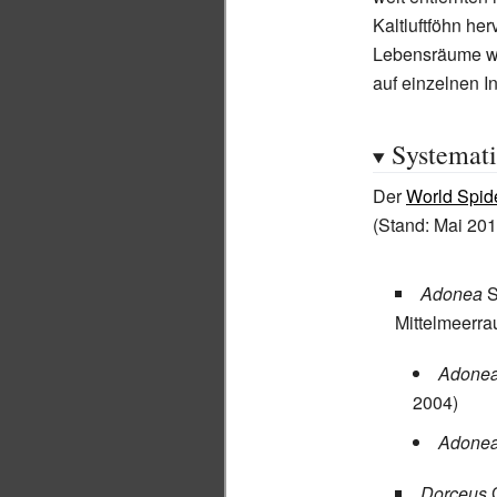
Kaltluftföhn he
Lebensräume wi
auf einzelnen I
Systemat
Der
World Spid
(Stand: Mai 201
Adonea
Mittelmeerr
Adonea
2004)
Adonea 
Dorceus