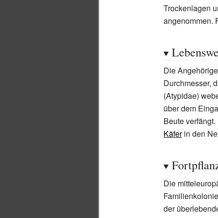
Trockenlagen und
angenommen. Fu
Lebenswe
Die Angehörigen
Durchmesser, d
(Atypidae) webe
über dem Eingan
Beute verfängt.
Käfer
in den Ne
Fortpflan
Die mitteleurop
Familienkolonie
der überlebend