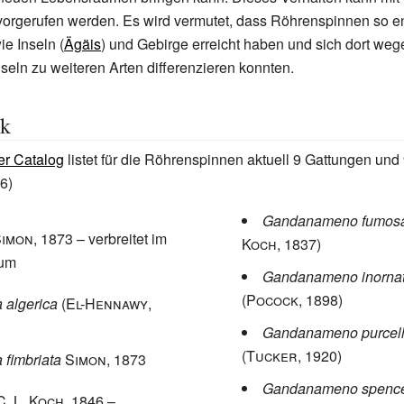
rvorgerufen werden. Es wird vermutet, dass Röhrenspinnen so e
e Inseln (
Ägäis
) und Gebirge erreicht haben und sich dort wege
nseln zu weiteren Arten differenzieren konnten.
ik
er Catalog
listet für die Röhrenspinnen aktuell 9 Gattungen und 
6)
Gandanameno fumos
Simon
, 1873
– verbreitet im
Koch
, 1837)
aum
Gandanameno inorna
(Pocock
, 1898)
 algerica
(El-Hennawy
,
Gandanameno purcell
(Tucker
, 1920)
fimbriata
Simon
, 1873
Gandanameno spence
C. L. Koch
, 1846
–