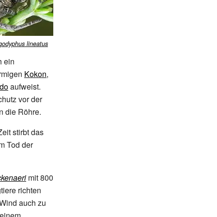
godyphus lineatus
 ein
örmigen
Kokon
,
do
aufweist.
hutz vor der
in die Röhre.
eit stirbt das
m Tod der
kenaeri
mit 800
tiere richten
m Wind auch zu
 einem