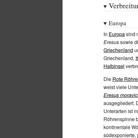
Verbreitu
Europa
In
Europa
sind 
Eresus
sowie d
Griechenland
u
Griechenland,
I
Halbinsel
verbre
Die
Rote Röhre
weist viele Unt
Eresus moravic
ausgegliedert. 
Unterarten ist 
Röhrenspinne b
kontinentale W
südexponierte,