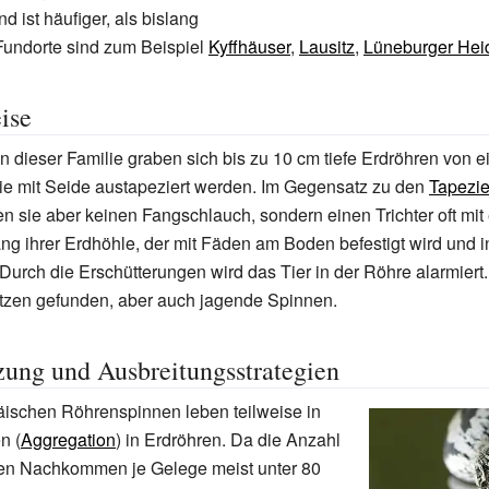
 ist häufiger, als bislang
ndorte sind zum Beispiel
Kyffhäuser
,
Lausitz
,
Lüneburger Hei
ise
 dieser Familie graben sich bis zu 10
cm tiefe Erdröhren von 
ie mit Seide austapeziert werden. Im Gegensatz zu den
Tapezi
n sie aber keinen Fangschlauch, sondern einen Trichter oft mi
g ihrer Erdhöhle, der mit Fäden am Boden befestigt wird und in
 Durch die Erschütterungen wird das Tier in der Röhre alarmiert
tzen gefunden, aber auch jagende Spinnen.
zung und Ausbreitungsstrategien
äischen Röhrenspinnen leben teilweise in
n (
Aggregation
) in Erdröhren. Da die Anzahl
en Nachkommen je Gelege meist unter 80