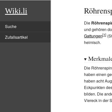
Röhrens
Wiki.li
Die
Röhrenspi
Suche
und gehören dor
Gattungen
(St
Zufallsartikel
heimisch.
Merkmal
Die Röhrenspin
haben einen ge
haben acht Aug
Eckpunkten des
bilden. Die and
Viereck in der S