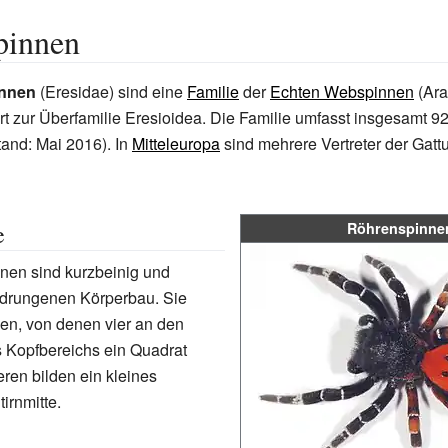
pinnen
nnen
(Eresidae) sind eine
Familie
der
Echten Webspinnen
(Ar
t zur Überfamilie
Eresioidea
. Die Familie umfasst insgesamt 9
and: Mai 2016). In
Mitteleuropa
sind mehrere Vertreter der Gat
e
Röhrenspinne
nen sind kurzbeinig und
drungenen Körperbau. Sie
en, von denen vier an den
 Kopfbereichs ein Quadrat
eren bilden ein kleines
tirnmitte.