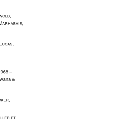
wold,
 Marhabaie
,
(Lucas
,
1968
–
tswana &
cker
,
ller et