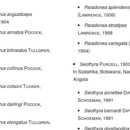
Paradonea splendens
rus angusticeps
(Lawrence
, 1936)
 1904
Paradonea striatipes
rus armatus
Pocock
,
Lawrence
, 1968
Paradonea variegata
us bilineatus
Tullgren
,
1904)
Seothyra
Purcell
, 190
us collinus
Pocock
,
in Südafrika, Botswana, Na
Angola
us colsoni
Tucker
,
Seothyra annettae
Di
Schoeman
, 1991
us darlingi
Pocock
,
Seothyra barnardi
Dip
Schoeman
, 1991
rus elongatus
Tullgren
,
Seothyra dorstlandica