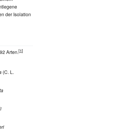
ntlegene
n der Isolation
92 Arten.
a
(C. L.
ta
i
ri