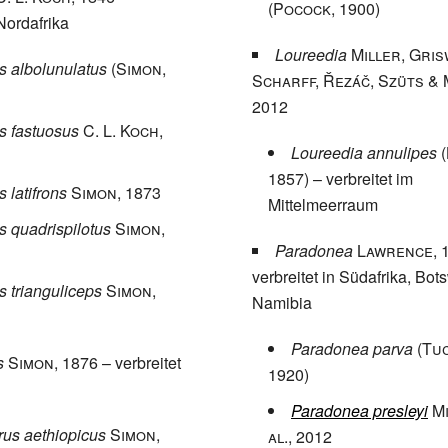
(Pocock
, 1900)
 Nordafrika
Loureedia
Miller, Gris
s albolunulatus
(Simon
,
Scharff, Řezáč, Szüts &
2012
s fastuosus
C. L. Koch
,
Loureedia annulipes
1857)
– verbreitet im
 latifrons
Simon
, 1873
Mittelmeerraum
 quadrispilotus
Simon
,
Paradonea
Lawrence
, 
verbreitet in Südafrika, Bo
 trianguliceps
Simon
,
Namibia
Paradonea parva
(Tu
s
Simon
, 1876
– verbreitet
1920)
Paradonea presleyi
Mi
us aethiopicus
Simon
,
al.
, 2012