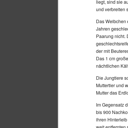
liegt, sind sie 
und verbreiten 
Das Weibchen d
Jahren geschlech
Paarung nicht.
geschlechtsrei
der mit Beutere
Das 1
cm große
nächtlichen Kä
Die Jungtiere sc
Muttertier und
Mutter das Erdl
Im Gegensatz da
bis 900 Nachko
ihren Hinterlei
weit entfernte