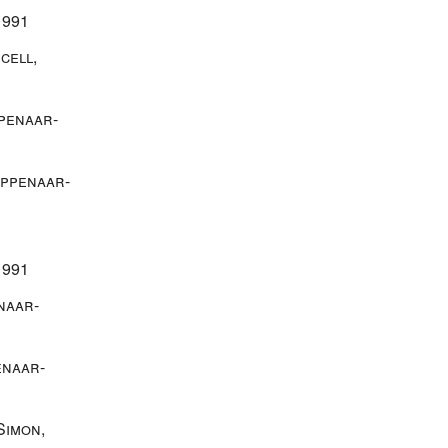
1991
cell
,
penaar-
ippenaar-
1991
naar-
enaar-
Simon
,