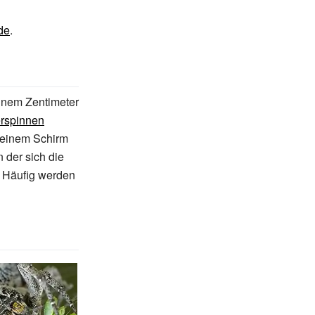
de
.
einem Zentimeter
erspinnen
t einem Schirm
 der sich die
. Häufig werden