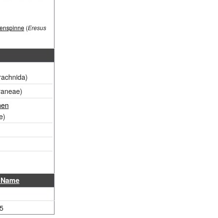
enspinne
(
Eresus
achnida)
aneae)
nen
e)
r Name
5