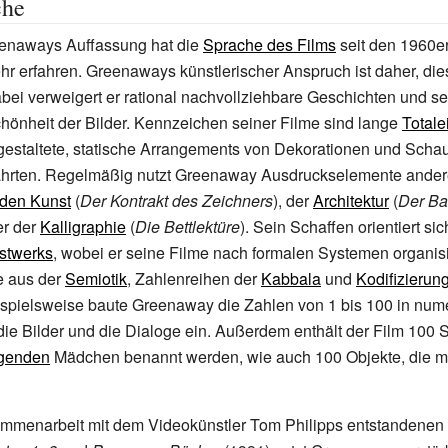
che
enaways Auffassung hat die
Sprache des Films
seit den 1960e
r erfahren. Greenaways künstlerischer Anspruch ist daher, di
bei verweigert er rational nachvollziehbare Geschichten und s
chönheit der Bilder. Kennzeichen seiner Filme sind lange
Totale
gestaltete, statische Arrangements von Dekorationen und Scha
hrten. Regelmäßig nutzt Greenaway Ausdruckselemente ander
nden Kunst
(
Der Kontrakt des Zeichners
), der
Architektur
(
Der Ba
er der
Kalligraphie
(
Die Bettlektüre
). Sein Schaffen orientiert si
stwerks
, wobei er seine Filme nach formalen Systemen organisi
e aus der
Semiotik
, Zahlenreihen der
Kabbala
und
Kodifizierun
spielsweise baute Greenaway die Zahlen von 1 bis 100 in num
die Bilder und die Dialoge ein. Außerdem enthält der Film 100 S
ngenden
Mädchen benannt werden, wie auch 100 Objekte, die mi
sammenarbeit mit dem Videokünstler
Tom Philipps
entstandenen 