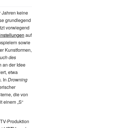
r Jahren keine
ese grundlegend
etzt vorwiegend
instellungen
auf
uspielern sowie
er Kunstformen,
uch des
ch an der Idee
ert, etwa
g
. In
Drowning
erischer
terne, die von
t einem „S“
TV-Produktion