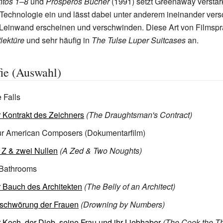
ntos 1–8
und
Prosperos Bücher
(1991) setzt Greenaway verstär
-Technologie ein und lässt dabei unter anderem ineinander vers
 Leinwand erscheinen und verschwinden. Diese Art von Filmsp
lektüre
und sehr häufig in
The Tulse Luper Suitcases
an.
ie (Auswahl)
 Falls
 Kontrakt des Zeichners
(The Draughtsman's Contract)
r American Composers
(Dokumentarfilm)
 Z & zwei Nullen
(A Zed & Two Noughts)
 Bathrooms
 Bauch des Architekten
(The Belly of an Architect)
schwörung der Frauen
(Drowning by Numbers)
 Koch, der Dieb, seine Frau und ihr Liebhaber
(The Cook the Th