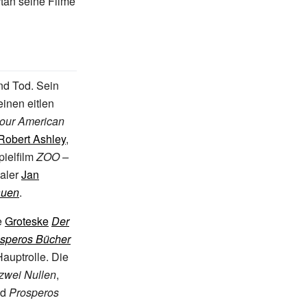
rtan seine Filme
nd Tod. Sein
einen eitlen
our American
Robert Ashley
,
pielfilm
ZOO –
Maler
Jan
auen
.
e
Groteske
Der
speros Bücher
Hauptrolle. Die
zwei Nullen
,
nd
Prosperos