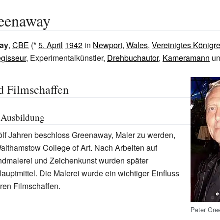
reenaway
ay
,
CBE
(*
5. April
1942
in
Newport
,
Wales
,
Vereinigtes Königr
egisseur
, Experimentalkünstler,
Drehbuchautor
,
Kameramann
u
d Filmschaffen
 Ausbildung
ölf Jahren beschloss Greenaway, Maler zu werden,
lthamstow College of Art. Nach Arbeiten auf
andmalerei und Zeichenkunst wurden später
auptmittel. Die Malerei wurde ein wichtiger Einfluss
ren Filmschaffen.
Peter Gre