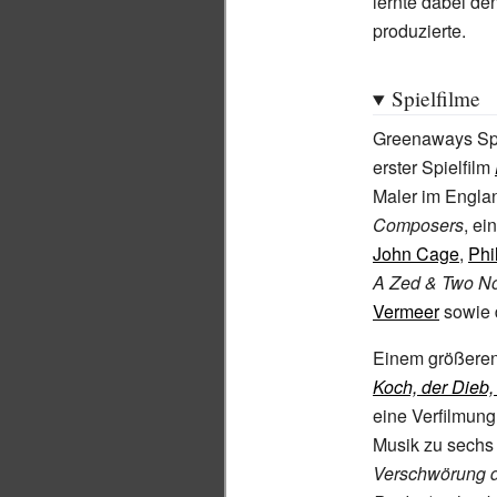
lernte dabei d
produzierte.
Spielfilme
Greenaways Spi
erster Spielfilm
Maler im Engla
Composers
, e
John Cage
,
Phi
A Zed & Two N
Vermeer
sowie 
Einem größeren
Koch, der Dieb,
eine Verfilmun
Musik zu sechs 
Verschwörung d