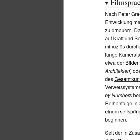
Filmspra
Nach Peter Gre
Entwicklung meh
zu erneuern. Da
auf Kraft und S
minuziös durch
lange Kamerafa
etwa der
Bilde
Architekten
) od
des
Gesamtkun
Verweissystem
by Numbers
bei
Reihenfolge in 
einem
seilspri
beginnen.
Seit der in Zu