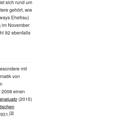
tet sich rund um
tere gehört, wie
ways Ehefrau)
n
im November
l 92 ebenfalls
esondere mit
ematik von
n
r 2008 einen
anajuato
(2015)
tischen
1931.