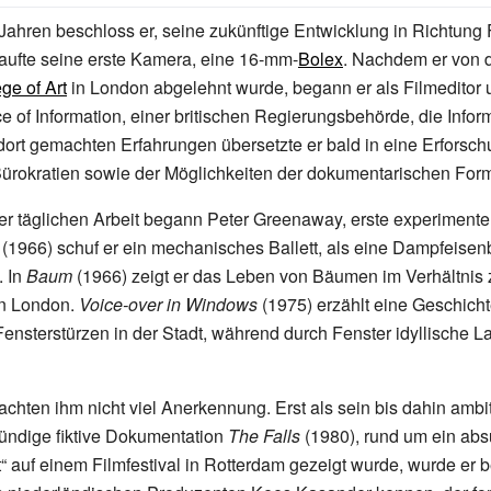
 Jahren beschloss er, seine zukünftige Entwicklung in Richtung 
aufte seine erste Kamera, eine 16-mm-
Bolex
. Nachdem er von 
ge of Art
in London abgelehnt wurde, begann er als Filmeditor 
ce of Information, einer britischen Regierungsbehörde, die Infor
 dort gemachten Erfahrungen übersetzte er bald in eine Erforsch
Bürokratien sowie der Möglichkeiten der dokumentarischen For
ner täglichen Arbeit begann Peter Greenaway, erste experimente
(1966) schuf er ein mechanisches Ballett, als eine Dampfeisen
 In
Baum
(1966) zeigt er das Leben von Bäumen im Verhältnis 
n London.
Voice-over in Windows
(1975) erzählt eine Geschicht
Fensterstürzen in der Stadt, während durch Fenster idyllische L
chten ihm nicht viel Anerkennung. Erst als sein bis dahin ambit
tündige fiktive Dokumentation
The Falls
(1980), rund um ein abs
auf einem Filmfestival in Rotterdam gezeigt wurde, wurde er b