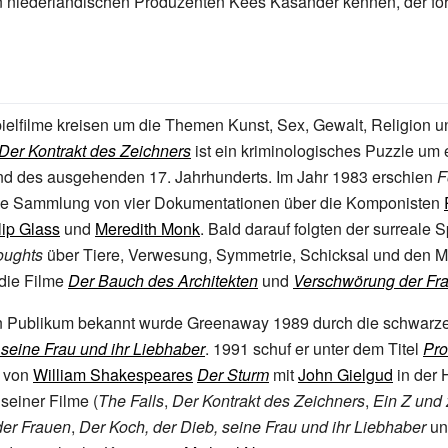
en niederländischen Produzenten
Kees Kasander
kennen, der fo
elfilme kreisen um die Themen Kunst, Sex, Gewalt, Religion u
Der Kontrakt des Zeichners
ist ein kriminologisches Puzzle um 
nd des ausgehenden 17. Jahrhunderts. Im Jahr 1983 erschien
F
ine Sammlung von vier Dokumentationen über die Komponisten
lip Glass
und
Meredith Monk
. Bald darauf folgten der surreale S
oughts
über Tiere, Verwesung, Symmetrie, Schicksal und den 
die Filme
Der Bauch des Architekten
und
Verschwörung der Fr
 Publikum bekannt wurde Greenaway 1989 durch die schwarz
 seine Frau und ihr Liebhaber
. 1991 schuf er unter dem Titel
Pro
g von
William Shakespeares
Der Sturm
mit
John Gielgud
in der 
seiner Filme (
The Falls
,
Der Kontrakt des Zeichners
,
Ein Z und 
er Frauen
,
Der Koch, der Dieb, seine Frau und ihr Liebhaber
u