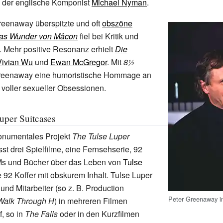
b der englische Komponist
Michael Nyman
.
Greenaway überspitzte und oft
obszöne
as Wunder von Mâcon
fiel bei Kritik und
 Mehr positive Resonanz erhielt
Die
Vivian Wu
und
Ewan McGregor
. Mit
8½
reenaway eine humoristische Hommage an
voller sexueller Obsessionen.
uper Suitcases
numentales Projekt
The Tulse Luper
st drei Spielfilme, eine Fernsehserie, 92
 und Bücher über das Leben von
Tulse
 92 Koffer mit obskurem Inhalt. Tulse Luper
 und Mitarbeiter (so z.
B. Production
Peter Greenaway i
Walk Through H
) in mehreren Filmen
, so in
The Falls
oder in den Kurzfilmen