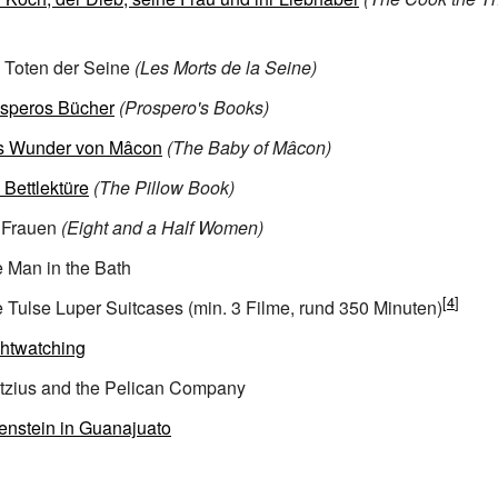
 Toten der Seine
(Les Morts de la Seine)
speros Bücher
(Prospero's Books)
s Wunder von Mâcon
(The Baby of Mâcon)
 Bettlektüre
(The Pillow Book)
 Frauen
(Eight and a Half Women)
 Man in the Bath
 Tulse Luper Suitcases
(min. 3 Filme, rund 350 Minuten)
htwatching
tzius and the Pelican Company
enstein in Guanajuato