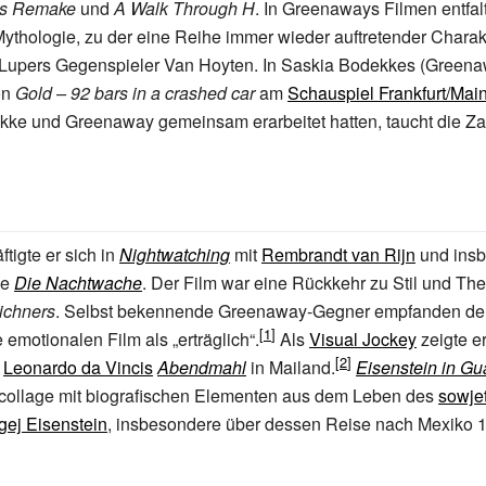
res Remake
und
A Walk Through H
. In Greenaways Filmen entfal
Mythologie, zu der eine Reihe immer wieder auftretender Charak
 Lupers Gegenspieler Van Hoyten. In Saskia Bodekkes (Greena
on
Gold – 92 bars in a crashed car
am
Schauspiel Frankfurt/Mai
ke und Greenaway gemeinsam erarbeitet hatten, taucht die Zah
tigte er sich in
Nightwatching
mit
Rembrandt van Rijn
und insb
de
Die Nachtwache
. Der Film war eine Rückkehr zu Stil und Th
ichners
. Selbst bekennende Greenaway-Gegner empfanden de
 emotionalen Film als „erträglich“.
Als
Visual Jockey
zeigte e
n
Leonardo da Vincis
Abendmahl
in Mailand.
Eisenstein in Gu
lmcollage mit biografischen Elementen aus dem Leben des
sowje
gej Eisenstein
, insbesondere über dessen Reise nach Mexiko 