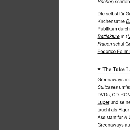
Bücher
) schrie
Die selbst für 
Kirchensatire
D
Publikum durch.
Bettlektüre
mit
Frauen
schuf G
Federico Fellini
The Tulse L
Greenaways mo
Suitcases
umfas
DVDs, CD-ROMs
Luper
und seine
taucht als Figur
Assistant für
A 
Greenaways auf