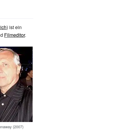
eich
) ist ein
nd
Filmeditor
.
enaway (2007)