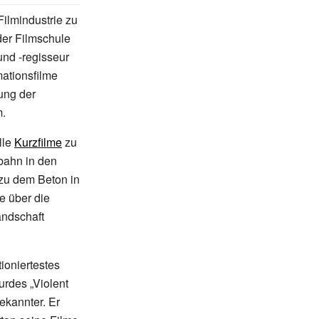
Filmindustrie zu
der Filmschule
und -regisseur
mationsfilme
ung der
m.
lle
Kurzfilme
zu
bahn in den
zu dem Beton in
e über die
andschaft
ioniertestes
urdes „Violent
ekannter. Er