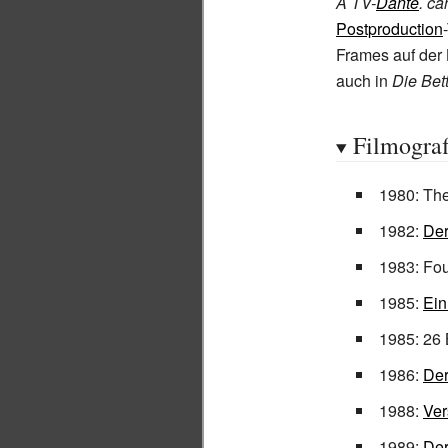
A TV-
Dante
. ca
Postproduction
Frames auf der
auch in
Die Bett
Filmograf
1980:
The
1982:
Der
1983:
Fou
1985:
Ein
1985: 26
1986:
Der
1988:
Ver
1989:
Der