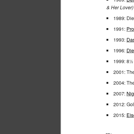
& Her Lover)
1989: Die
1991:
Pro
1993:
Da
1996:
Die
1999: 8½
2001: The
2004:
The
2007:
Nig
2012:
Gol
2015:
Eis