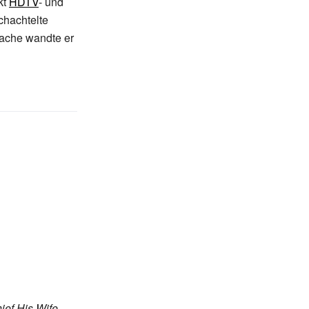
kt
HDTV
- und
chachtelte
rache wandte er
ief His Wife