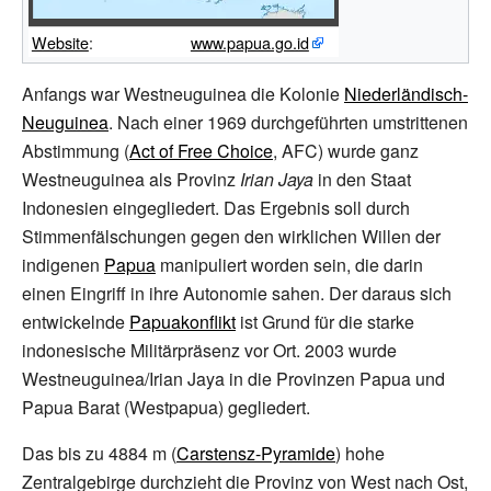
Website
:
www.papua.go.id
Anfangs war Westneuguinea die Kolonie
Niederländisch-
Neuguinea
. Nach einer 1969 durchgeführten umstrittenen
Abstimmung (
Act of Free Choice
, AFC) wurde ganz
Westneuguinea als Provinz
Irian Jaya
in den Staat
Indonesien eingegliedert. Das Ergebnis soll durch
Stimmenfälschungen gegen den wirklichen Willen der
indigenen
Papua
manipuliert worden sein, die darin
einen Eingriff in ihre Autonomie sahen. Der daraus sich
entwickelnde
Papuakonflikt
ist Grund für die starke
indonesische Militärpräsenz vor Ort. 2003 wurde
Westneuguinea/Irian Jaya in die Provinzen Papua und
Papua Barat (Westpapua) gegliedert.
Das bis zu 4884 m (
Carstensz-Pyramide
) hohe
Zentralgebirge durchzieht die Provinz von West nach Ost,