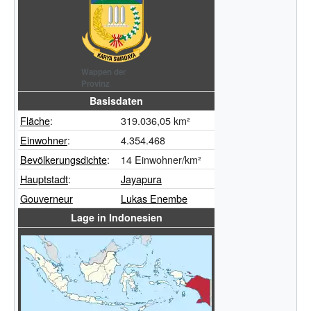
Wappen der
Provinz
Basisdaten
Fläche
:
319.036,05
km²
Einwohner
:
4.354.468
Bevölkerungsdichte
:
14
Einwohner/km²
Hauptstadt
:
Jayapura
Gouverneur
Lukas Enembe
Lage in Indonesien