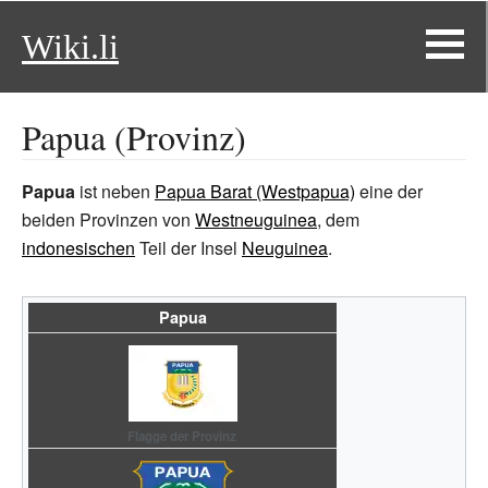
Wiki.li
Papua (Provinz)
Papua
ist neben
Papua Barat (Westpapua)
eine der
beiden Provinzen von
Westneuguinea
, dem
indonesischen
Teil der Insel
Neuguinea
.
Papua
Flagge der Provinz