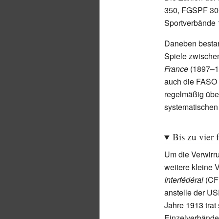
350, FGSPF 300,
Sportverbände 
Daneben bestand
Spiele zwisch
France
(1897–18
auch die FASO 
regelmäßig über
systematischen 
Bis zu vier 
Um die Verwirr
weitere kleine
Interfédéral
(CFI
anstelle der U
Jahre
1913
trat
Einzelverbände 