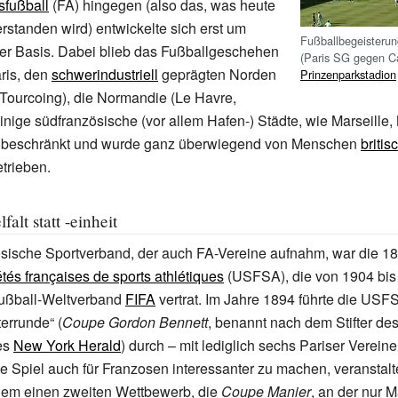
sfußball
(FA) hingegen (also das, was heute
erstanden wird) entwickelte sich erst um
Fußballbegeisterun
rer Basis. Dabei blieb das Fußballgeschehen
(Paris SG gegen C
ris, den
schwerindustriell
geprägten Norden
Prinzenparkstadion
, Tourcoing), die Normandie (Le Havre,
nige südfranzösische (vor allem Hafen-) Städte, wie Marseille,
 beschränkt und wurde ganz überwiegend von Menschen
britis
trieben.
falt statt -einheit
ösische Sportverband, der auch FA-Vereine aufnahm, war die 1
tés françaises de sports athlétiques
(USFSA), die von 1904 bis
Fußball-Weltverband
FIFA
vertrat. Im Jahre 1894 führte die USF
errunde“ (
Coupe Gordon Bennett
, benannt nach dem Stifter de
es
New York Herald
) durch – mit lediglich sechs Pariser Verei
te Spiel auch für Franzosen interessanter zu machen, veransta
em einen zweiten Wettbewerb, die
Coupe Manier
, an der nur 