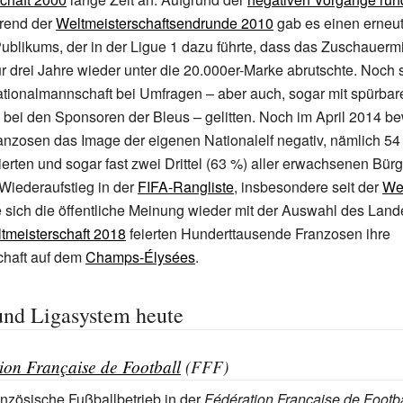
rend der
Weltmeisterschaftsendrunde
2010
gab es einen erneut
ublikums, der in der Ligue
1 dazu führte, dass das Zuschauermit
r drei Jahre wieder unter die 20.000er-Marke abrutschte. Noch s
tionalmannschaft bei Umfragen –
aber auch, sogar mit spürbar
bei den Sponsoren der Bleus
– gelitten. Noch im April 2014 b
anzosen das Image der eigenen Nationalelf negativ, nämlich 54
erten und sogar fast zwei Drittel (63
%) aller erwachsenen Bürg
Wiederaufstieg in der
FIFA-Rangliste
, insbesondere seit der
Wel
e sich die öffentliche Meinung wieder mit der Auswahl des Lan
tmeisterschaft 2018
feierten Hunderttausende Franzosen ihre
haft auf dem
Champs-Élysées
.
und Ligasystem heute
ion Française de Football
(FFF)
ranzösische Fußballbetrieb in der
Fédération Française de Footba