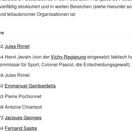
ielfältig strukturiert und in weiten Bereichen (
siehe hierunter
so
d teilautonomer Organisationen ist.
en
42
Jules Rimet
4 Henri Jevain (von der
Vichy-Regierung
eingesetzt; faktisch h
mmissar für Sport, Colonel Pascot, die Entscheidungsgewalt)
9 Jules Rimet
53
Emmanuel Gambardella
3 Pierre Pochonnet
 Antoine Chiarisoli
72
Jacques Georges
84
Fernand Sastre