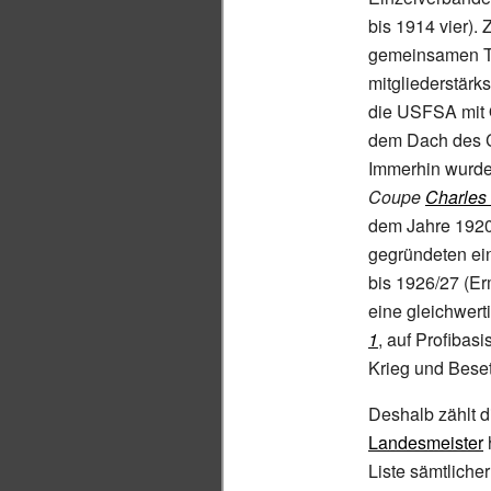
bis 1914 vier).
gemeinsamen Tit
mitgliederstärk
die USFSA mit 
dem Dach des 
Immerhin wurde
Coupe
Charles
dem Jahre 1920
gegründeten ein
bis 1926/27 (Er
eine gleichwert
1
, auf Profibas
Krieg und Bese
Deshalb zählt 
Landesmeister
Liste sämtliche