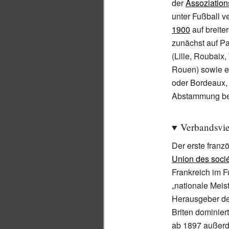
der
Assoziation
unter Fußball v
1900
auf breite
zunächst auf Pa
(Lille, Roubaix
Rouen) sowie ei
oder Bordeaux,
Abstammung be
Verbandsviel
Der erste franz
Union des socié
Frankreich im 
„nationale Meist
Herausgeber d
Briten dominier
ab 1897 außerd