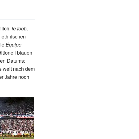
lich:
le foot
).
d ethnischen
die
Équipe
itionell blauen
ngen Datums:
is weit nach dem
0er Jahre noch