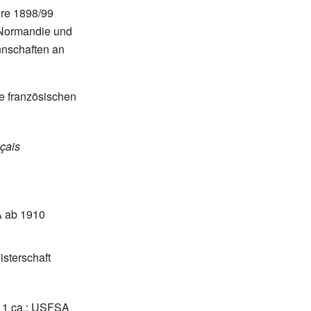
hre 1898/99
r Normandie und
nnschaften an
e französischen
çais
A ab 1910
isterschaft
911 ca.: USFSA