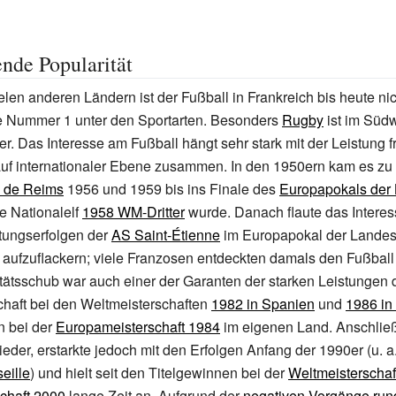
nde Popularität
elen anderen Ländern ist der Fußball in Frankreich bis heute nic
e Nummer
1 unter den Sportarten. Besonders
Rugby
ist im Süd
r. Das Interesse am Fußball hängt sehr stark mit der Leistung 
uf internationaler Ebene zusammen. In den 1950ern kam es zu 
 de Reims
1956 und 1959 bis ins Finale des
Europapokals der
e Nationalelf
1958 WM-Dritter
wurde. Danach flaute das Interes
tungserfolgen der
AS Saint-Étienne
im Europapokal der Landes
aufzuflackern; viele Franzosen entdeckten damals den Fußball 
tätsschub war auch einer der Garanten der starken Leistungen 
haft bei den Weltmeisterschaften
1982 in Spanien
und
1986 in
n bei der
Europameisterschaft 1984
im eigenen Land. Anschli
ieder, erstarkte jedoch mit den Erfolgen Anfang der 1990er (u.
a
eille
) und hielt seit den Titelgewinnen bei der
Weltmeisterschaf
chaft
2000
lange Zeit an. Aufgrund der
negativen Vorgänge run