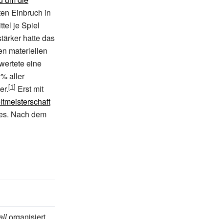
en Einbruch in
tel je Spiel
tärker hatte das
en materiellen
ewertete eine
% aller
er.
Erst mit
tmeisterschaft
des. Nach dem
ll
organisiert,