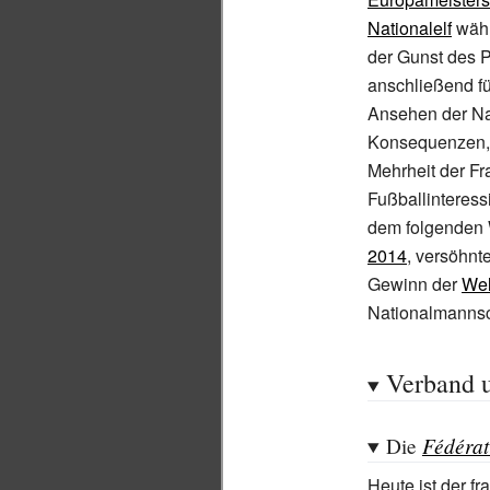
Nationalelf
wäh
der Gunst des P
anschließend fü
Ansehen der Na
Konsequenzen, 
Mehrheit der Fr
Fußballinteressi
dem folgenden 
2014
, versöhnt
Gewinn der
Wel
Nationalmannsc
Verband 
Fédérat
Die
Heute ist der f