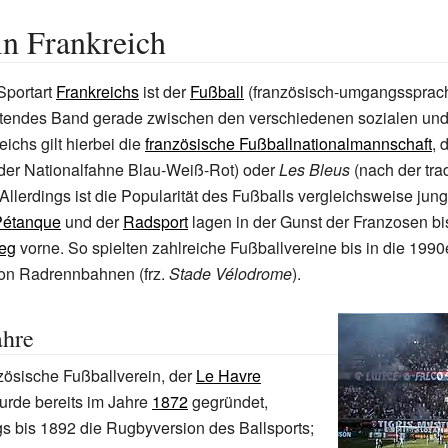
in Frankreich
Sportart
Frankreichs
ist der
Fußball
(französisch-umgangssprach
tiftendes Band gerade zwischen den verschiedenen sozialen un
ichs gilt hierbei die
französische Fußballnationalmannschaft
, 
der Nationalfahne Blau-Weiß-Rot) oder
Les Bleus
(nach der trad
 Allerdings ist die Popularität des Fußballs vergleichsweise ju
Pétanque
und der
Radsport
lagen in der Gunst der Franzosen b
ieg
vorne. So spielten zahlreiche Fußballvereine bis in die 199
on Radrennbahnen (frz.
Stade Vélodrome
).
ahre
nzösische Fußballverein, der
Le Havre
wurde bereits im Jahre
1872
gegründet,
ngs bis 1892 die Rugbyversion des Ballsports;