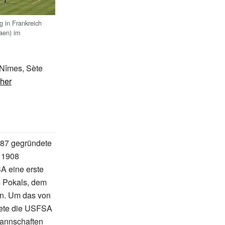
g in Frankreich
aen) im
 Nîmes, Sète
cher
887 gegründete
 1908
SA eine erste
s Pokals, dem
nen. Um das von
ltete die USFSA
Mannschaften