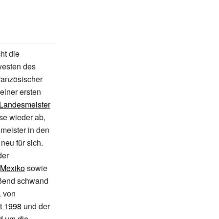
ht die
westen des
französischer
einer ersten
 Landesmeister
se wieder ab,
meister in den
neu für sich.
der
 Mexiko
sowie
eßend schwand
. von
t
1998
und der
d um die