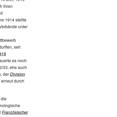
h ihren
nd
e 1914 stellte
Verbände unter
ettbewerb
rften, seit
919
auerte es noch
32/33, ehe auch
a, der
Division
 erneut durch
 die
onologische
l
Französischer