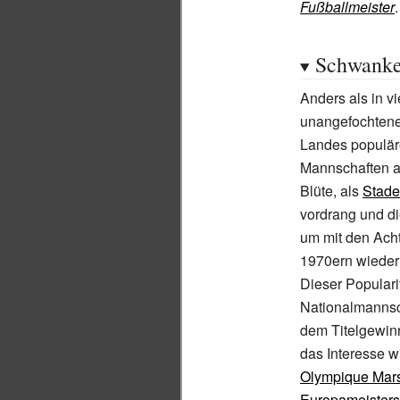
Fußballmeister
.
Schwanke
Anders als in vi
unangefochten
Landes populäre
Mannschaften a
Blüte, als
Stade
vordrang und di
um mit den Ach
1970ern wieder 
Dieser Populari
Nationalmannsc
dem Titelgewin
das Interesse w
Olympique Mars
Europameisters