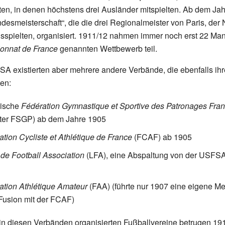
ten, in denen höchstens drei Ausländer mitspielten. Ab dem Ja
desmeisterschaft“, die die drei Regionalmeister von Paris, de
sspielten, organisiert. 1911/12 nahmen immer noch erst 22 Ma
onnat de France
genannten Wettbewerb teil.
 existierten aber mehrere andere Verbände, die ebenfalls ihr
ten:
lische
Fédération Gymnastique et Sportive des Patronages Fran
ter FSGP) ab dem Jahre 1905
tion Cycliste et Athlétique de France
(FCAF) ab 1905
 de Football Association
(LFA), eine Abspaltung von der USFS
ation Athlétique Amateur
(FAA) (führte nur 1907 eine eigene Me
Fusion mit der FCAF)
 in diesen Verbänden organisierten Fußballvereine betrugen 1