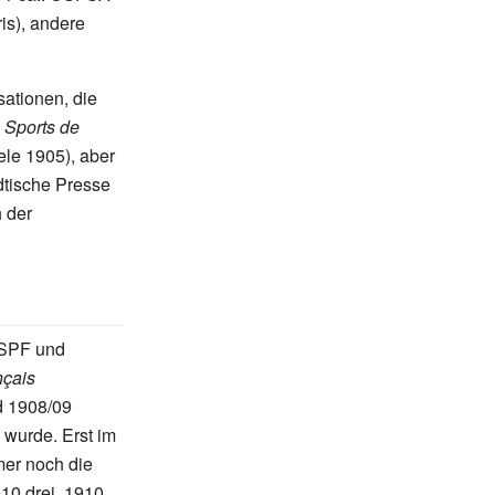
is), andere
ationen, die
 Sports de
ele 1905), aber
tische Presse
h der
GSPF und
nçais
d 1908/09
wurde. Erst im
mer noch die
10 drei, 1910