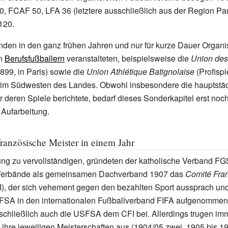
 FCAF 50, LFA 36 (letztere ausschließlich aus der Region Par
120.
en in den ganz frühen Jahren und nur für kurze Dauer Organis
en
Berufsfußballern
veranstalteten, beispielsweise die
Union des
99, in Paris) sowie die
Union Athlétique Batignolaise
(Profispi
im Südwesten des Landes. Obwohl insbesondere die hauptstäd
 deren Spiele berichtete, bedarf dieses Sonderkapitel erst noc
Aufarbeitung.
französische Meister in einem Jahr
ung zu vervollständigen, gründeten der katholische Verband F
 Verbände als gemeinsamen Dachverband 1907 das
Comité Fra
), der sich vehement gegen den bezahlten Sport aussprach un
SFSA in den internationalen Fußballverband FIFA aufgenommen 
 schließlich auch die USFSA dem CFI bei. Allerdings trugen im
ihre jeweiligen Meisterschaften aus (1904/05 zwei, 1905 bis 19