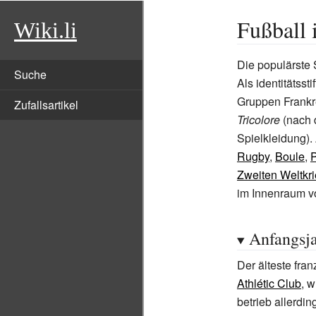
Fußball 
Wiki.li
Die populärste 
Suche
Als identitätss
Gruppen Frankre
Zufallsartikel
Tricolore
(nach 
Spielkleidung).
Rugby
,
Boule
,
Zweiten Weltkr
im Innenraum v
Anfangsj
Der älteste fra
Athlétic Club
, 
betrieb allerdi