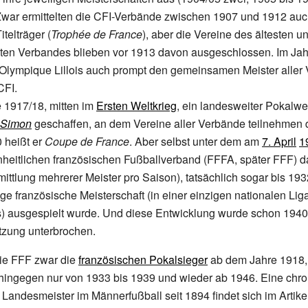
 Zwar ermittelten die CFI-Verbände zwischen 1907 und 1912 auc
elträger (
Trophée de France
), aber die Vereine des ältesten u
sten Verbandes blieben vor 1913 davon ausgeschlossen. Im Jahr
Olympique Lillois auch prompt den gemeinsamen Meister aller 
CFI.
 1917/18, mitten im
Ersten Weltkrieg
, ein landesweiter Pokalw
 Simon
geschaffen, an dem Vereine aller Verbände teilnehmen du
 heißt er
Coupe de France
. Aber selbst unter dem am
7. April
1
heitlichen französischen Fußballverband (FFFA, später FFF) d
mittlung mehrerer Meister pro Saison), tatsächlich sogar bis 19
ige französische Meisterschaft (in einer einzigen nationalen Lig
is) ausgespielt wurde. Und diese Entwicklung wurde schon 1940
tzung unterbrochen.
die FFF zwar die
französischen Pokalsieger
ab dem Jahre 1918,
hingegen nur von 1933 bis 1939 und wieder ab 1946. Eine chr
r Landesmeister im Männerfußball seit 1894 findet sich im Artike