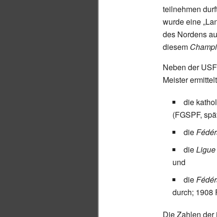
teilnehmen durf
wurde eine „Lan
des Nordens au
diesem
Champi
Neben der USFSA
Meister ermittel
die katho
(FGSPF, spä
die
Fédéra
die
Ligue
und
die
Fédér
durch; 1908 
Die Zahlen der