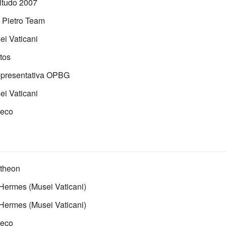
itudo 2007
 Pietro Team
i Vaticani
tos
presentativa OPBG
i Vaticani
seco
theon
Hermes (Musei Vaticani)
Hermes (Musei Vaticani)
seco