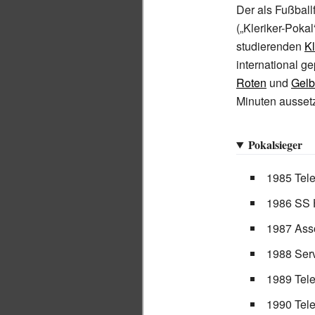
Der als Fußbal
(„Kleriker-Poka
studierenden
Kl
international g
Roten
und
Gel
Minuten ausset
Pokalsieger
1985 Tel
1986 SS 
1987 Asso
1988 Serv
1989 Tel
1990 Tel