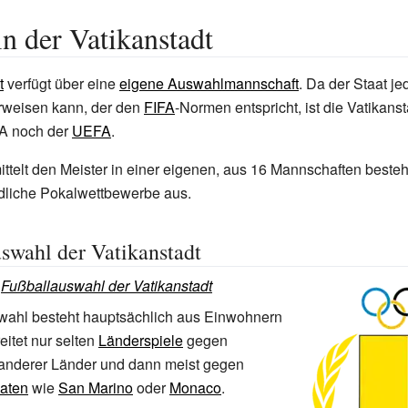
in der Vatikanstadt
t
verfügt über eine
eigene Auswahlmannschaft
. Da der Staat j
orweisen kann, der den
FIFA
-Normen entspricht, ist die Vatikans
FA noch der
UEFA
.
ittelt den Meister in einer eigenen, aus 16 Mannschaften best
edliche Pokalwettbewerbe aus.
swahl der Vatikanstadt
:
Fußballauswahl der Vatikanstadt
wahl besteht hauptsächlich aus Einwohnern
itet nur selten
Länderspiele
gegen
nderer Länder und dann meist gegen
aaten
wie
San Marino
oder
Monaco
.