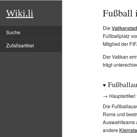
Fußball 
Wiki.li
Die
Vatikanstad
Suche
Fußballplatz v
Mitglied der FI
Zufallsartikel
Der Vatikan erm
trägt unterschi
Fußballau
→
Hauptartikel
Die Fußballaus
Roms und bestre
Auswahlteams a
andere
Kleinst