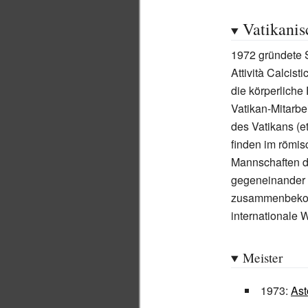
Vatikanis
1972 gründete S
Attività Calcist
die körperliche
Vatikan-Mitarbe
des Vatikans (e
finden im römi
Mannschaften d
gegeneinander a
zusammenbekomme
internationale W
Meister
1973:
Ast