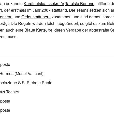
lfan bekannte
Kardinalstaatssekretär
Tarcisio Bertone
initiierte 
l“), der erstmals im Jahr 2007 stattfand. Die Teams setzen sich 
erikern
und
Ordensmännern
zusammen und sind dementsprec
eprägt. Die Regeln wurden leicht abgeändert, so gibt es zum Bei
ben
auch eine
Blaue Karte
, bei deren Vergabe der abgestrafte Sp
zen muss.
eposte
Hermes (Musei Vaticani)
ciazione S.S. Pietro e Paolo
izi Tecnici
eposte
eposte