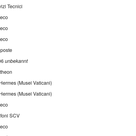
izi Tecnici
seco
seco
seco
eposte
06
unbekannt
theon
Hermes (Musei Vaticani)
Hermes (Musei Vaticani)
seco
efoni SCV
seco