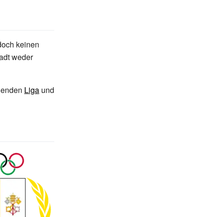
edoch keinen
tadt weder
ehenden
Liga
und