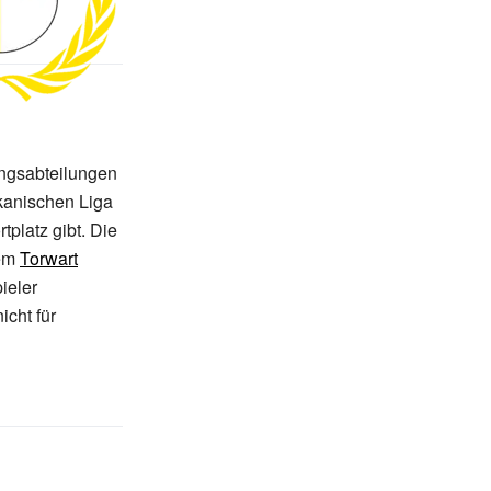
ungsabteilungen
kanischen Liga
tplatz gibt. Die
em
Torwart
ieler
icht für