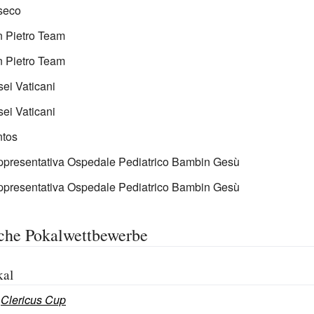
seco
n Pietro Team
n Pietro Team
ei Vaticani
ei Vaticani
ntos
ppresentativa Ospedale Pediatrico Bambin Gesù
ppresentativa Ospedale Pediatrico Bambin Gesù
che Pokalwettbewerbe
kal
:
Clericus Cup