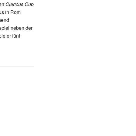
den
Clericus Cup
aus in Rom
hend
spiel neben der
ieler fünf