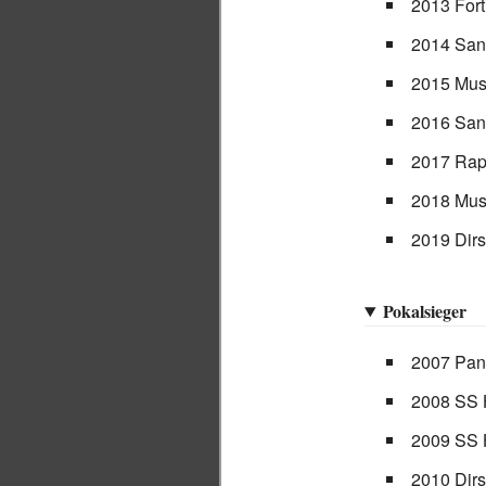
2013 Fort
2014 San
2015 Muse
2016 San
2017 Rap
2018 Muse
2019 Dir
Pokalsieger
2007 Pan
2008 SS 
2009 SS 
2010 Dir