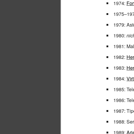
1974:
For
1975–19
1979: As
1980:
nic
1981: Mal
1982:
Her
1983:
Her
1984:
Vir
1985: Tel
1986: Tel
1987: Ti
1988: Ser
1989:
Ari