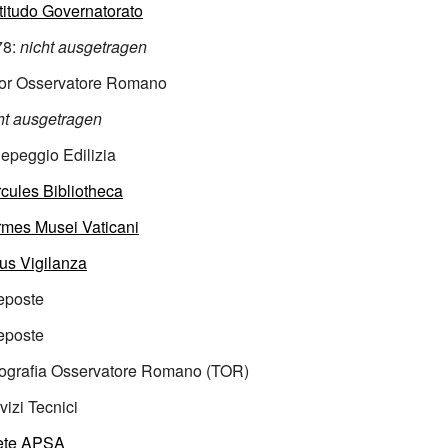
titudo Governatorato
78:
nicht ausgetragen
tor Osservatore Romano
ht ausgetragen
epeggio Edilizia
cules Bibliotheca
mes Musei Vaticani
tus Vigilanza
eposte
eposte
pografia Osservatore Romano (TOR)
vizi Tecnici
ete APSA