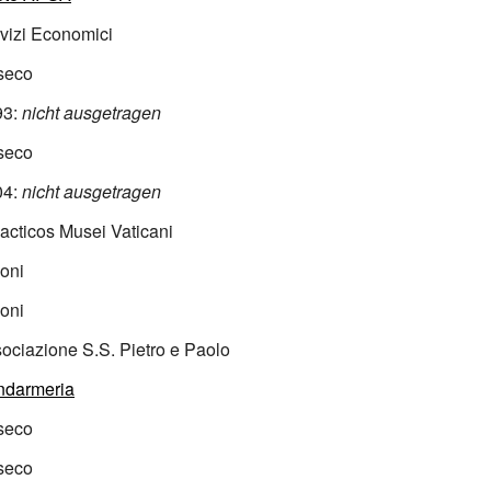
vizi Economici
seco
93:
nicht ausgetragen
seco
04:
nicht ausgetragen
acticos Musei Vaticani
ioni
ioni
ociazione S.S. Pietro e Paolo
ndarmeria
seco
seco