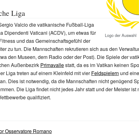
che Liga
ergio Valcio die vatikanische Fußball-Liga
ica Dipendenti Vaticani
(ACDV), um etwas für
Logo der Auswahl
 Fitness und das Gemeinschaftsgefühl der
iter zu tun. Die Mannschaften rekrutieren sich aus den Verwalt
twa den Museen, dem Radio oder der Post). Die Spiele der vati
schen Außenbezirk
Primavalle
statt, da es im Vatikan keinen Spor
er Liga treten auf einem
Kleinfeld
mit vier
Feldspielern
und ein
n. Dies ist notwendig, da die Mannschaften nicht genügend Sp
n. Die Liga findet nicht jedes Jahr statt und der Meister ist n
ettbewerbe qualifiziert.
or Osservatore Romano