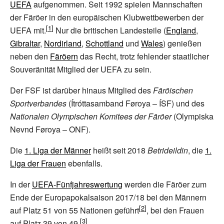
UEFA
aufgenommen. Seit 1992 spielen Mannschaften
der Färöer in den europäischen Klubwettbewerben der
UEFA mit.
Nur die britischen Landesteile (
England
,
Gibraltar
,
Nordirland
,
Schottland
und
Wales
) genießen
neben den
Färöern
das Recht, trotz fehlender staatlicher
Souveränität Mitglied der UEFA zu sein.
Der FSF ist darüber hinaus Mitglied des
Färöischen
Sportverbandes
(
Ítróttasamband Føroya
– ÍSF) und des
Nationalen Olympischen Komitees der Färöer
(
Olympiska
Nevnd Føroya
– ONF).
Die
1. Liga der Männer
heißt seit 2018
Betrideildin
, die
1.
Liga der Frauen
ebenfalls.
In der
UEFA-Fünfjahreswertung
werden die Färöer zum
Ende der Europapokalsaison 2017/18 bei den Männern
auf Platz 51 von 55 Nationen geführt
, bei den Frauen
auf Platz 39 von 49.