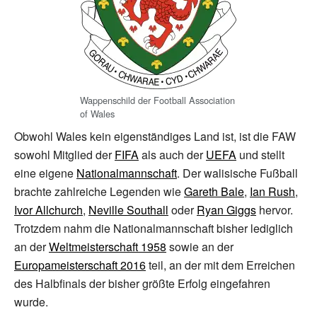
Wappenschild der Football Association
of Wales
Obwohl Wales kein eigenständiges Land ist, ist die FAW
sowohl Mitglied der
FIFA
als auch der
UEFA
und stellt
eine eigene
Nationalmannschaft
. Der walisische Fußball
brachte zahlreiche Legenden wie
Gareth Bale
,
Ian Rush
,
Ivor Allchurch
,
Neville Southall
oder
Ryan Giggs
hervor.
Trotzdem nahm die Nationalmannschaft bisher lediglich
an der
Weltmeisterschaft 1958
sowie an der
Europameisterschaft 2016
teil, an der mit dem Erreichen
des Halbfinals der bisher größte Erfolg eingefahren
wurde.