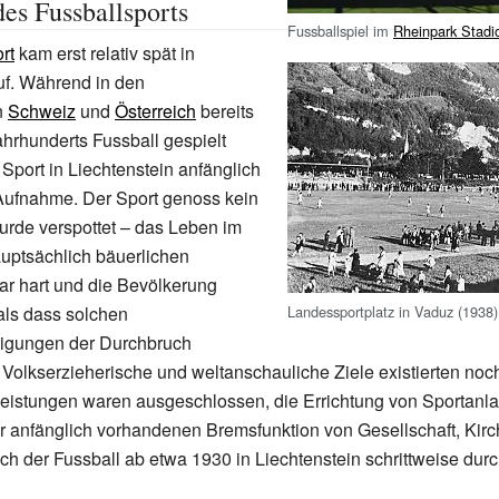
es Fussballsports
Fussballspiel im
Rheinpark Stadi
rt
kam erst relativ spät in
uf. Während in den
n
Schweiz
und
Österreich
bereits
hrhunderts Fussball gespielt
 Sport in Liechtenstein anfänglich
 Aufnahme. Der Sport genoss kein
rde verspottet – das Leben im
uptsächlich bäuerlichen
ar hart und die Bevölkerung
Landessportplatz in Vaduz (1938)
 als dass solchen
ftigungen der Durchbruch
Volkserzieherische und weltanschauliche Ziele existierten noch
eleistungen waren ausgeschlossen, die Errichtung von Sportanl
er anfänglich vorhandenen Bremsfunktion von Gesellschaft, Kir
ich der Fussball ab etwa 1930 in Liechtenstein schrittweise durc