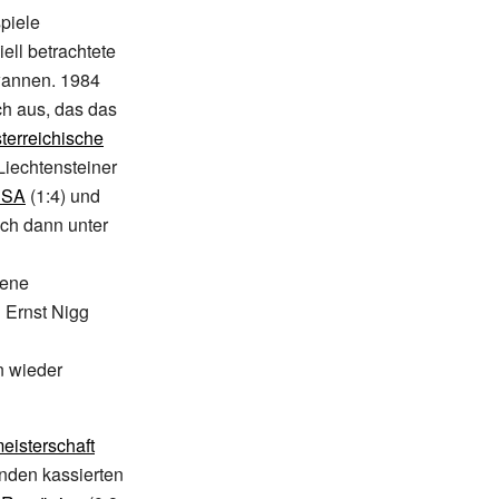
piele
ell betrachtete
ewannen. 1984
ch aus, das das
terreichische
Liechtensteiner
USA
(1:4) und
ich dann unter
gene
n
Ernst Nigg
n wieder
eisterschaft
runden kassierten