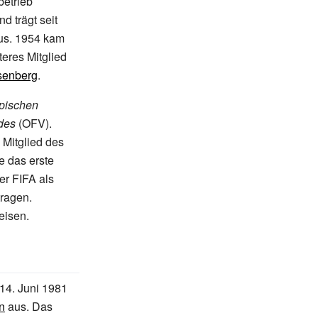
betrieb
d trägt seit
aus. 1954 kam
teres Mitglied
senberg
.
mpischen
des
(OFV).
. Mitglied des
 das erste
er FIFA als
tragen.
eisen.
 14. Juni 1981
n
aus. Das