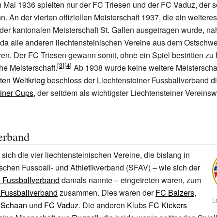
m Mai 1936 spielten nur der FC Triesen und der FC Vaduz, der 
. An der vierten offiziellen Meisterschaft 1937, die ein weiteres
der kantonalen Meisterschaft St. Gallen ausgetragen wurde, n
, da alle anderen liechtensteinischen Vereine aus dem Ostschw
en. Der FC Triesen gewann somit, ohne ein Spiel bestritten zu 
he Meisterschaft.
Ab 1938 wurde keine weitere Meisterscha
ten Weltkrieg
beschloss der Liechtensteiner Fussballverband 
einer Cups
, der seitdem als wichtigster Liechtensteiner Vereins
erband
ich die vier liechtensteinischen Vereine, die bislang in
chen Fussball- und Athletikverband (SFAV) – wie sich der
 Fussballverband
damals nannte – eingetreten waren, zum
 Fussballverband
zusammen. Dies waren der
FC Balzers
,
L
 Schaan
und
FC Vaduz
. Die anderen Klubs
FC Kickers