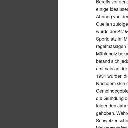
Bereits vor der
einige Idealis
Ahnung von den
Quellen zufolge
wurde der
AC M
Sportplatz im M
regelmässigen T
Mühleholz
beka
befand sich jed
erstmals an der
1931 wurden die
Nachdem sich e
Gemeindegebiet
die Gründung 
folgenden Jahr
gehoben. Währe
Schweizerischen
Meisterschaftsr