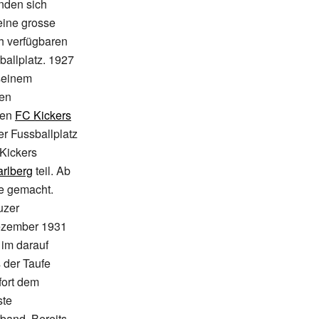
anden sich
eine grosse
h verfügbaren
ballplatz. 1927
seinem
nen
den
FC Kickers
r Fussballplatz
Kickers
arlberg
teil. Ab
ne gemacht.
uzer
Dezember 1931
 im darauf
 der Taufe
fort dem
ste
band. Bereits