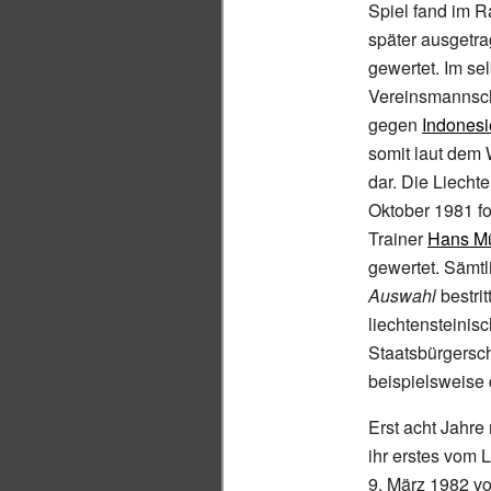
Spiel fand im 
später ausgetr
gewertet. Im se
Vereinsmannsc
gegen
Indones
somit laut dem 
dar. Die Liecht
Oktober 1981 fo
Trainer
Hans M
gewertet. Sämt
Auswahl
bestri
liechtensteinisc
Staatsbürgersch
beispielsweise
Erst acht Jahre
ihr erstes vom 
9. März 1982 v