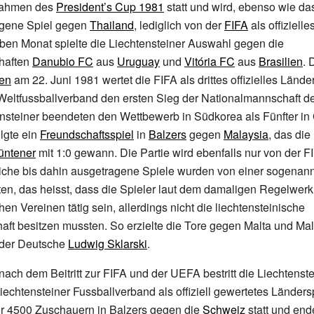
Rahmen des
President’s Cup 1981
statt und wird, ebenso wie da
agene Spiel gegen
Thailand
, lediglich von der
FIFA
als offiziell
lben Monat spielte die Liechtensteiner Auswahl gegen die
haften
Danubio FC
aus
Uruguay
und
Vitória FC
aus
Brasilien
. 
ien
am 22. Juni 1981 wertet die FIFA als drittes offizielles Länder
Weltfussballverband den ersten Sieg der Nationalmannschaft d
ensteiner beendeten den Wettbewerb in Südkorea als Fünfter in
lgte ein
Freundschaftsspiel
in
Balzers
gegen
Malaysia
, das di
üntener
mit 1:0 gewann. Die Partie wird ebenfalls nur von der FIF
liche bis dahin ausgetragene Spiele wurden von einer sogenan
tten, das heisst, dass die Spieler laut dem damaligen Regelwerk
hen Vereinen tätig sein, allerdings nicht die liechtensteinische
aft besitzen mussten. So erzielte die Tore gegen Malta und Ma
 der Deutsche
Ludwig Sklarski
.
 nach dem Beitritt zur FIFA und der UEFA bestritt die Liechtens
Liechtensteiner Fussballverband als offiziell gewertetes Länders
or 4500 Zuschauern in Balzers gegen die
Schweiz
statt und ende