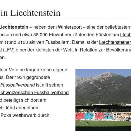
 in Liechtenstein
Liechtenstein
– neben dem
Wintersport
– eine der beliebtesten 
ossen und etwa 38.000 Einwohner zählenden Fürstentum
Liech
mit rund 2100 aktiven Fussballern. Damit ist der
Liechtensteiner
d
(LFV) einer der kleinsten der Welt, in Relation zur Bevölkeru
en.
iner Vereine tragen keine eigene
us. Der 1934 gegründete
 Fussballverband
ist mit seinen
chweizerischen Fussballverband
 beteiligt sich dort am
b, führt aber einen
 Pokalwettbewerb durch.