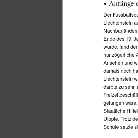
Anfänge d
Der
Fussballspo
Liechtenstein a
Nachbarländer
Ende des 19. Ja
wurde, fand der
nur zögerliche
Ansehen und wu
damals noch ha
Liechtenstein w
darbte zu sehr,
Freizeitbeschä
gelungen wäre. 
Staatliche Hilf
Utopie. Trotz d
Schule setzte s