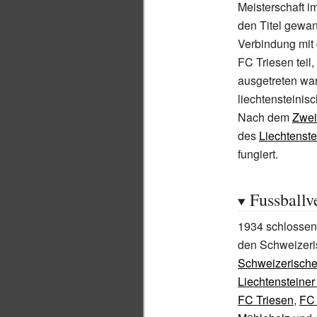
Meisterschaft i
den Titel gewann
Verbindung mit 
FC Triesen teil
ausgetreten war
liechtensteinisc
Nach dem
Zwei
des
Liechtenst
fungiert.
Fussballv
1934 schlossen s
den Schweizeris
Schweizerische
Liechtensteiner
FC Triesen
,
FC