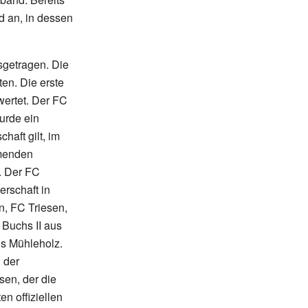
d an, in dessen
getragen. Die
en. Die erste
ewertet. Der FC
urde ein
chaft gilt, im
hmenden
. Der FC
erschaft in
n, FC Triesen,
Buchs II aus
us Mühleholz.
 der
sen, der die
en offiziellen