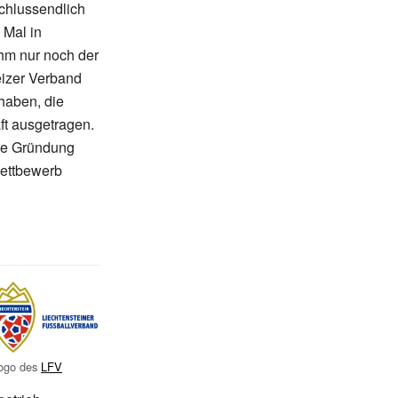
schlussendlich
 Mal in
ahm nur noch der
eizer Verband
haben, die
ft ausgetragen.
die Gründung
wettbewerb
ogo des
LFV