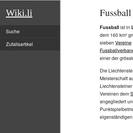
Fussball
Wiki.li
Fussball
ist in
Suche
dem 160 km² gr
sieben
Vereine
Zufallsartikel
Fussballverban
einer der grösst
Die Liechtenste
Meisterschaft a
Liechtensteiner
Vereinen dem
S
angegliedert und
Punktspielbetrie
eigenständigen