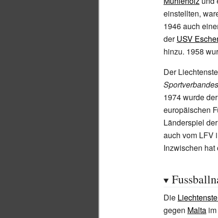
Mühleholz
und 
einstellten, wa
1946 auch eine
der
USV Esche
hinzu. 1958 wu
Der Liechtenste
Sportverbande
1974 wurde der
europäischen F
Länderspiel de
auch vom LFV in
Inzwischen hat 
Fussballn
Die
Liechtenste
gegen
Malta
i