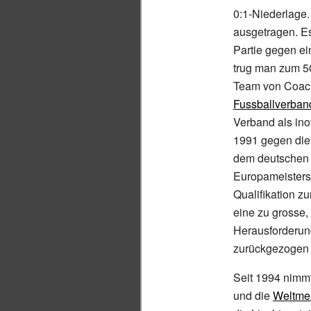
0:1-Niederlage.
ausgetragen. Es
Partie gegen e
trug man zum 5
Team von Coa
Fussballverban
Verband als inoff
1991 gegen die 
dem deutschen 
Europameisters
Qualifikation z
eine zu grosse,
Herausforderun
zurückgezogen 
Seit 1994 nimmt
und die
Weltmei