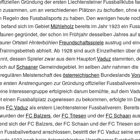
 offiziellen Gründung der ersten Liechtensteiner Fussballklubs f
ten zusammen, um an verschiedenen Plätzen zu
tschutten
, ohne 
 Regeln des Fussballsports zu haben. Den wenigen heute noc
 befand sich im Gebiet
Mühleholz
bereits im Jahr 1923 ein Fuss
auren
gegründet, der schon im Frühjahr desselben Jahres auf 
aurer Ortsteil
Hinterbühlen
Freundschaftsspiele
austrug und ei
rainingsbetrieb abhielt. Ab 1928 sind auch Einzelheiten über 
nnt, dessen Spieler zwar aus dem Hauptort
Vaduz
stammten, de
och auf
Schaaner
Gemeindegebiet. Im selben Jahr nahmen die 
 regulären Meisterschaft des
österreichischen
Bundeslands
Vor
 ersten Anstrengungen zur Gründung offizieller Fussballverei
ine Interessengruppe erfolgreich darum bemühte, auf dem Vad
 einen Fussballplatz zugewiesen zu bekommen, erfolgte im 
des
FC Vaduz
als erstem Liechtensteiner Fussballverein. Bereits
 wurden der
FC Balzers
, der
FC Triesen
und der
FC Schaan
aus
nd sich der FC Balzers, der FC Schaan und der FC Triesen so
 Fussballverband anschlossen, bestritt der FC Vaduz seine er
unde 1932 noch beim österreichischen Vorarlberger Fussballver