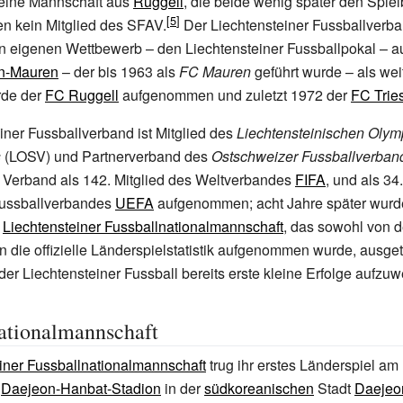
eine Mannschaft aus
Ruggell
, die beide wenig später den Spiel
ren kein Mitglied des SFAV.
Der Liechtensteiner Fussballverban
n eigenen Wettbewerb – den Liechtensteiner Fussballpokal – 
n-Mauren
– der bis 1963 als
FC Mauren
geführt wurde – als wei
rde der
FC Ruggell
aufgenommen und zuletzt 1972 der
FC Trie
iner Fussballverband ist Mitglied des
Liechtensteinischen Oly
s
(LOSV) und Partnerverband des
Ostschweizer Fussballverban
 Verband als 142. Mitglied des Weltverbandes
FIFA
, und als 34
ussballverbandes
UEFA
aufgenommen; acht Jahre später wurde
r
Liechtensteiner Fussballnationalmannschaft
, das sowohl von d
 die offizielle Länderspielstatistik aufgenommen wurde, ausge
der Liechtensteiner Fussball bereits erste kleine Erfolge aufzuw
ationalmannschaft
iner Fussballnationalmannschaft
trug ihr erstes Länderspiel am
m
Daejeon-Hanbat-Stadion
in der
südkoreanischen
Stadt
Daejeo