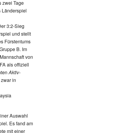
s zwei Tage
es Länderspiel
Der 3:2-Sieg
spiel und stellt
es Fürstentums
 Gruppe B. Im
e Mannschaft von
A als offiziell
nten
Aktiv-
 zwar in
laysia
teiner Auswahl
piel. Es fand am
te mit einer