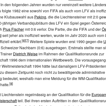
 In den folgenden Jahren wurden nur vereinzelt weitere Länders
 folgte 1982 eine sowohl von FIFA als auch vom LFV als inoffizi
ine Klubauswahl aus
Peking
, die die Liechtensteiner mit 2:0 g
0-jährigen Verbandsjubiläum des LFV ein Spiel gegen Österrei
ch
Pius Fischer
mit 0:6 verlor. Die Partie, die die FIFA und der
Ös
d
seit jeher als inoffiziell werten, wurde im Jahr 2020 auch vom 
iziell erklärt.
Weitere Spiele wurden erst 1990 gegen die
Schweizer Nachbarn (0:6) ausgetragen. Erstmals stellte man s
Trainer
Dietrich Weise
im Rahmen der Qualifikationsrunde zur
chaft 1996 dem internationalen Wettbewerb. Die vorausgegan
ur Weltmeisterschaft 1994 hätte laut damaligem LFV-Präsidente
 zu diesem Zeitpunkt noch nicht zu bewältigende administrative
g bedeutet, weshalb man eine Meldung für die WM-Qualifikatio
hatte.
 Liechtenstein regelmässig an der Qualifikation für die
Europam
sterschaft
teil. Bei ihren ersten Auftritten in den Qualifikations