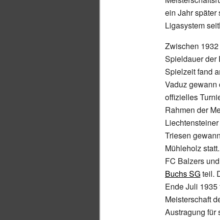
ein Jahr späte
Ligasystem seith
Zwischen 1932
Spieldauer der 
Spielzeit fand 
Vaduz gewann d
offizielles Turni
Rahmen der Mei
Liechtensteiner
Triesen gewann 
Mühleholz stat
FC Balzers und
Buchs SG
teil.
Ende Juli 1935 f
Meisterschaft d
Austragung für s