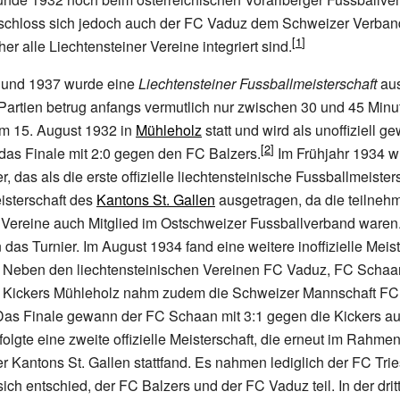
r schloss sich jedoch auch der FC Vaduz dem Schweizer Verban
er alle Liechtensteiner Vereine integriert sind.
 und 1937 wurde eine
Liechtensteiner Fussballmeisterschaft
aus
Partien betrug anfangs vermutlich nur zwischen 30 und 45 Minut
am 15. August 1932 in
Mühleholz
statt und wird als unoffiziell g
as Finale mit 2:0 gegen den FC Balzers.
Im Frühjahr 1934 w
er, das als die erste offizielle liechtensteinische Fussballmeisters
sterschaft des
Kantons St. Gallen
ausgetragen, da die teilne
 Vereine auch Mitglied im Ostschweizer Fussballverband waren
das Turnier. Im August 1934 fand eine weitere inoffizielle Meist
t. Neben den liechtensteinischen Vereinen FC Vaduz, FC Schaa
 Kickers Mühleholz nahm zudem die Schweizer Mannschaft FC 
 Das Finale gewann der FC Schaan mit 3:1 gegen die Kickers a
olgte eine zweite offizielle Meisterschaft, die erneut im Rahmen
er Kantons St. Gallen stattfand. Es nahmen lediglich der FC Trie
ich entschied, der FC Balzers und der FC Vaduz teil. In der dritt