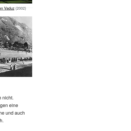
on Vaduz
(2002)
 nicht.
agen eine
che und auch
h.