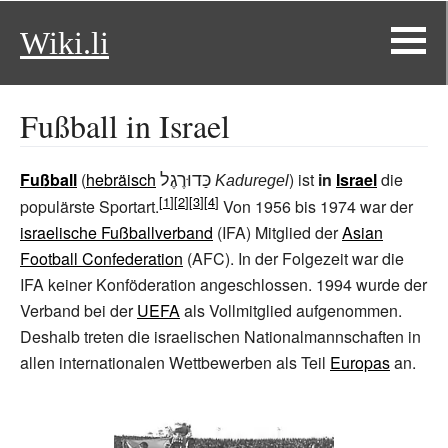
Wiki.li
Fußball in Israel
כַּדוּרֶגֶל
Fußball
(
hebräisch
) ist
in
Israel
die
Kaduregel
populärste Sportart.
Von 1956 bis 1974 war der
israelische Fußballverband
(IFA) Mitglied der
Asian
Football Confederation
(AFC). In der Folgezeit war die
IFA keiner Konföderation angeschlossen. 1994 wurde der
Verband bei der
UEFA
als Vollmitglied aufgenommen.
Deshalb treten die israelischen Nationalmannschaften in
allen internationalen Wettbewerben als Teil
Europas
an.