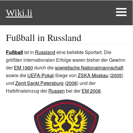
Wiki.li
Fußball in Russland
Fußball
ist in
Russland
eine beliebte Sportart. Die
größten internationalen Erfolge waren bisher der Gewinn
der
EM 1960
durch die
sowjetische Nationalmannschaft
sowie die
UEFA-Pokal
-Siege von
ZSKA Moskau
(
2005
)
und
Zenit Sankt Petersburg
(
2008
) und der
Halbfinaleinzug der
Russen
bei der
EM 2008
.