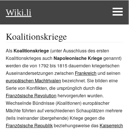
Wiki.li
Koalitionskriege
Als
Koalitionskriege
(unter Ausschluss des ersten
Koalitionskrieges auch
Napoleonische Kriege
genannt)
werden die von 1792 bis 1815 dauernden kriegerischen
Auseinandersetzungen zwischen
Frankreich
und seinen
europäischen Machtrivalen
bezeichnet. Sie bilden eine
Serie von Konflikten, die ursprünglich durch die
Französische Revolution
hervorgerufen wurden.
Wechselnde Bündnisse (
Koalitionen
) europäischer
Mächte führten auf verschiedenen Schauplätzen mehrere
(teils ineinander übergehende) Kriege gegen die
Französische Republik
beziehungsweise das
Kaiserreich