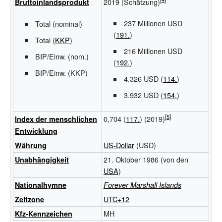
2019
(Schätzung)
Bruttoinlandsprodukt
237 Millionen USD
Total (nominal)
(
191.
)
Total (
KKP
)
216 Millionen USD
BIP/Einw. (nom.)
(
192.
)
BIP/Einw. (KKP)
4.326 USD
(
114.
)
3.932 USD
(
154.
)
0,704
(
117.
) (2019)
Index der menschlichen
Entwicklung
US-Dollar
(USD)
Währung
21. Oktober 1986 (von den
Unabhängigkeit
USA
)
National
hymne
Forever Marshall Islands
UTC+12
Zeitzone
MH
Kfz-Kennzeichen