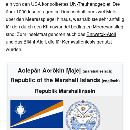
ein von den USA kontrolliertes
UN-Treuhandgebiet
. Die
über 1000 Inseln ragen im Durchschnitt nur zwei
Meter
über den Meeresspiegel hinaus, weshalb sie sehr anfällig
für den durch den
Klimawandel
bedingten
Meeresanstieg
sind. Zum Inselstaat gehören auch das
Eniwetok-Atoll
und das
Bikini-Atoll
, die für
Kernwaffentests
genutzt
wurden.
Aolepān Aorōkin Ṃajeḷ
(marshallesisch)
Republic of the Marshall Islands
(englisch)
Republik Marshallinseln