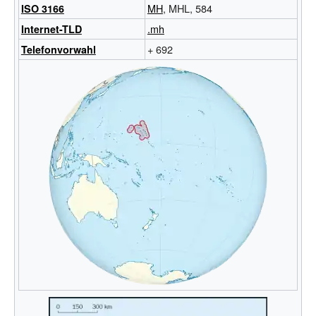
MH
, MHL, 584
ISO 3166
.mh
Internet-TLD
+ 692
Telefonvorwahl