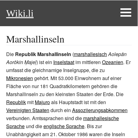
Wiki.li
Marshallinseln
Die
Republik Marshallinseln
(
marshallesisch
Aolepān
Aorōkin Ṃajeḷ
) ist ein
Inselstaat
im mittleren
Ozeanien
. Er
umfasst die gleichnamige Inselgruppe, die zu
Mikronesien
gehört. Mit 53.000
Einwohnern auf einer
Fläche von nur 181
Quadratkilometern gehören die
Marshallinseln zu den kleinsten Staaten der Erde. Die
Republik
mit
Majuro
als Hauptstadt ist mit den
Vereinigten Staaten
durch ein
Assoziierungsabkommen
verbunden. Amtssprachen sind die
marshallesische
Sprache
und die
englische Sprache
. Bis zur
Unabhängigkeit am 21.
Oktober 1986 waren die Inseln