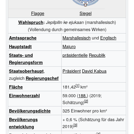
Flagge
Siegel
(marshallesisch)
Wahlspruch
:
Jepilpilin ke ejukaan
(Vollendung durch gemeinsames Wirken)
Marshallesisch
und
Englisch
Amtssprache
Majuro
Hauptstadt
präsidentielle
Republik
Staats- und
Regierungsform
,
Präsident
David Kabua
Staatsoberhaupt
zugleich
Regierungschef
181,42
km²
Fläche
59.000
(
188.
) (2019;
Einwohnerzahl
Schätzung)
325 Einwohner pro km²
Bevölkerungsdichte
+ 0,6
%
(Schätzung für das Jahr
Bevölkerungs
2019)
entwicklung