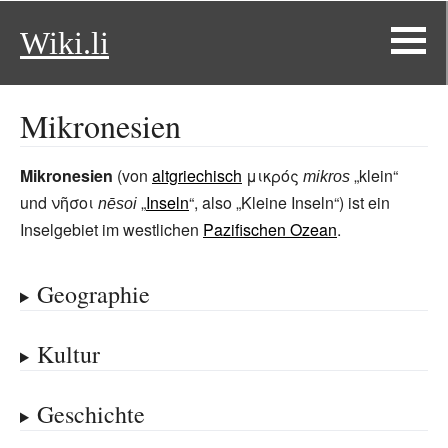
Wiki.li
Mikronesien
Mikronesien
(von
altgriechisch
μικρός
„klein“
mikros
und
νῆσοι
„
Inseln
“, also „Kleine Inseln“) ist ein
nēsoi
Inselgebiet im westlichen
Pazifischen Ozean
.
Geographie
Kultur
Geschichte